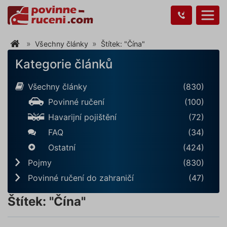
Všechny články
Štítek: "Čína"
Kategorie článků
Všechny články
(830)
Povinné ručení
(100)
Havarijní pojištění
(72)
FAQ
(34)
Ostatní
(424)
Pojmy
(830)
Povinné ručení do zahraničí
(47)
Štítek: "Čína"