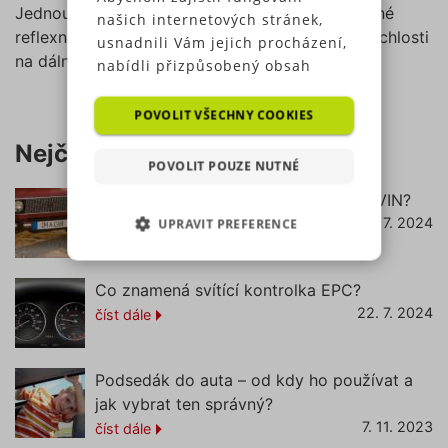
Jednou z dlouho očekávaných změn jsou povinné
našich internetových stránek,
reflexní prvky pro chodce. Zvýšení maximální rychlosti
usnadnili Vám jejich procházení,
na dálnici a alkohol u cyklistů neprošel.
nabídli přizpůsobený obsah
nebo reklamu a mohli anonymně
analyzovat návštěvnost,
POVOLIT VŠECHNY COOKIES
využíváme soubory cookies,
Nejčtenější články
které sdílíme se svými partnery
POVOLIT POUZE NUTNÉ
pro sociální média, inzerci a
Jak zjistit pojištění podle RZ (SPZ) a VIN?
analýzu. Některé typy cookies
18. 7. 2024
UPRAVIT PREFERENCE
číst dále
(výkonové soubory, soubory
cílení, funkční soubory,
NEZBYTNĚ NUTNÉ SOUBORY
nezařazené soubory) můžeme
Co znamená svítící kontrolka EPC?
využívat pouze s Vaším
22. 7. 2024
číst dále
VÝKONOVÉ SOUBORY
předchozím souhlasem, který
můžete udělit zaškrtnutím
SOUBORY CÍLENÍ
políčka u příslušného druhu
Podsedák do auta – od kdy ho používat a
cookies pod tlačítkem „Upravit
jak vybrat ten správný?
preference“. Souhlas s použitím
FUNKČNÍ SOUBORY
7. 11. 2023
číst dále
všech těchto typů cookies