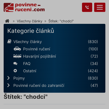
Všechny články
Štítek: "chodci"
Kategorie článků
Všechny články
(830)
Povinné ručení
(100)
Havarijní pojištění
(72)
FAQ
(34)
Ostatní
(424)
Pojmy
(830)
Povinné ručení do zahraničí
(47)
Štítek: "chodci"