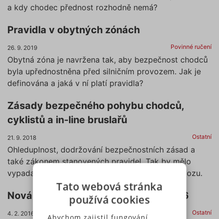
a kdy chodec přednost rozhodně nemá?
Pravidla v obytných zónách
Povinné ručení
26. 9. 2019
Obytná zóna je navržena tak, aby bezpečnost chodců
byla upřednostněna před silničním provozem. Jak je
definována a jaká v ní platí pravidla?
Zásady bezpečného pohybu chodců,
cyklistů a in-line bruslařů
Ostatní
21. 9. 2018
Ohleduplnost, dodržování bezpečnostních zásad a
také zákonem stanovených pravidel. Tak by mělo
vypadat chování všech účastníků silničního provozu.
Tato webová stránka
Nová pravidla silničního provozu 2016
používá cookies
Ostatní
4. 2. 2016
Abychom zajistil fungování