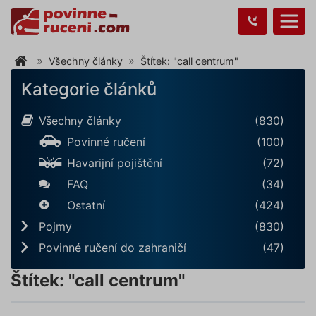
Všechny články
Štítek: "call centrum"
Kategorie článků
Všechny články
(830)
Povinné ručení
(100)
Havarijní pojištění
(72)
FAQ
(34)
Ostatní
(424)
Pojmy
(830)
Povinné ručení do zahraničí
(47)
Štítek: "call centrum"