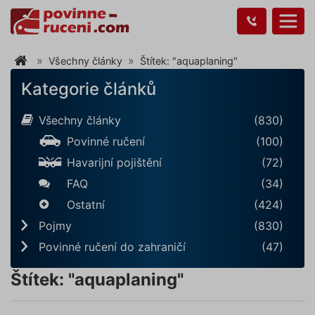
Všechny články
Štítek: "aquaplaning"
Kategorie článků
Všechny články
(830)
Povinné ručení
(100)
Havarijní pojištění
(72)
FAQ
(34)
Ostatní
(424)
Pojmy
(830)
Povinné ručení do zahraničí
(47)
Štítek: "aquaplaning"