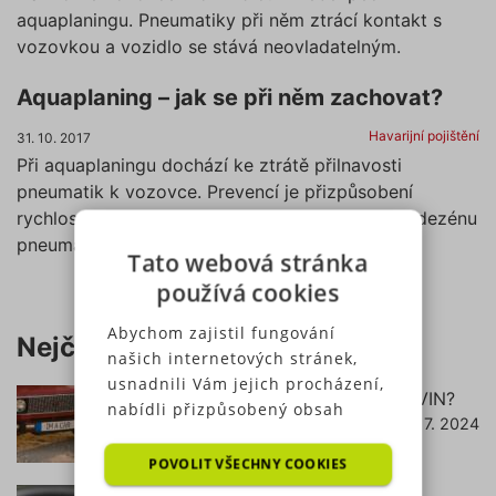
aquaplaningu. Pneumatiky při něm ztrácí kontakt s
vozovkou a vozidlo se stává neovladatelným.
Aquaplaning – jak se při něm zachovat?
Havarijní pojištění
31. 10. 2017
Při aquaplaningu dochází ke ztrátě přilnavosti
pneumatik k vozovce. Prevencí je přizpůsobení
rychlosti povětrnostním podmínkám a kontrola dezénu
pneumatik.
Tato webová stránka
používá cookies
Abychom zajistil fungování
Nejčtenější články
našich internetových stránek,
usnadnili Vám jejich procházení,
Jak zjistit pojištění podle RZ (SPZ) a VIN?
nabídli přizpůsobený obsah
18. 7. 2024
číst dále
nebo reklamu a mohli anonymně
analyzovat návštěvnost,
POVOLIT VŠECHNY COOKIES
využíváme soubory cookies,