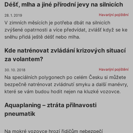
Déšť, mlha a jiné přírodní jevy na silnicích
Havarijní pojištění
28. 1. 2019
V zimních měsících je potřeba dbát na silnicích
zvýšené opatrnosti a více předvídat, zvlášť když se ke
sněhu přidá ještě déšť nebo mlha.
Kde natrénovat zvládání krizových situací
za volantem?
Havarijní pojištění
30. 10. 2018
Na speciálních polygonech po celém Česku si můžete
bezpečně natrénovat zvládnutí smyku a další manévry,
které se vám budou hodit nejen na kluzké vozovce.
Aquaplaning – ztráta přilnavosti
pneumatik
Na mokré vozovce hrozí řidičům nebezpečí