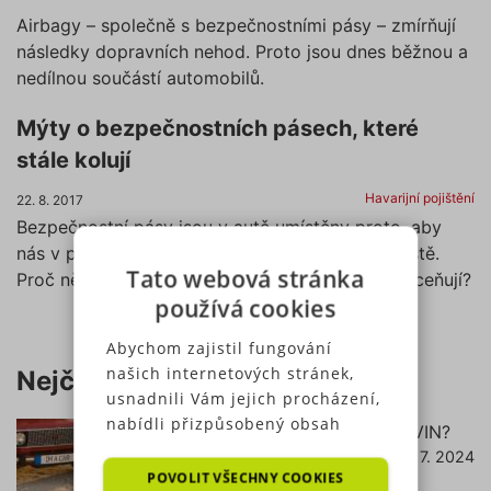
Airbagy – společně s bezpečnostními pásy – zmírňují
následky dopravních nehod. Proto jsou dnes běžnou a
nedílnou součástí automobilů.
Mýty o bezpečnostních pásech, které
stále kolují
Havarijní pojištění
22. 8. 2017
Bezpečnostní pásy jsou v autě umístěny proto, aby
nás v případě nárazu udržely na bezpečném místě.
Tato webová stránka
Proč někteří lidé nutnost jejich použití stále podceňují?
používá cookies
Abychom zajistil fungování
našich internetových stránek,
Nejčtenější články
usnadnili Vám jejich procházení,
nabídli přizpůsobený obsah
Jak zjistit pojištění podle RZ (SPZ) a VIN?
nebo reklamu a mohli anonymně
18. 7. 2024
číst dále
analyzovat návštěvnost,
POVOLIT VŠECHNY COOKIES