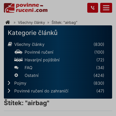
Všechny články
Štítek: "airbag"
Kategorie článků
Všechny články
(830)
Povinné ručení
(100)
Havarijní pojištění
(72)
FAQ
(34)
Ostatní
(424)
Pojmy
(830)
Povinné ručení do zahraničí
(47)
Štítek: "airbag"