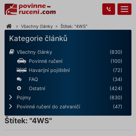
Všechny články
Štítek: "4WS"
Kategorie článků
Všechny články
(830)
Povinné ručení
(100)
Havarijní pojištění
(72)
FAQ
(34)
Ostatní
(424)
Pojmy
(830)
Povinné ručení do zahraničí
(47)
Štítek: "4WS"