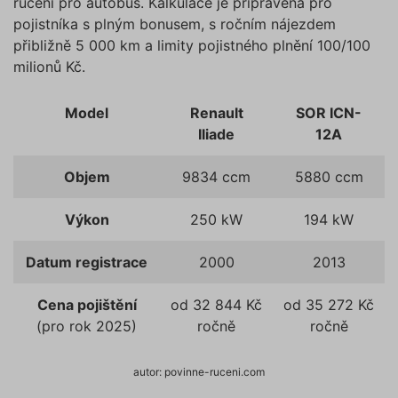
ručení pro autobus. Kalkulace je připravena pro
pojistníka s plným bonusem, s ročním nájezdem
přibližně 5 000 km a limity pojistného plnění 100/100
milionů Kč.
Model
Renault
SOR ICN-
Iliade
12A
Objem
9834 ccm
5880 ccm
Výkon
250 kW
194 kW
Datum registrace
2000
2013
Cena pojištění
od 32 844 Kč
od 35 272 Kč
(pro rok 2025)
ročně
ročně
autor: povinne-ruceni.com