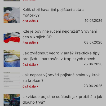
ruceni.com
cookie
používá
Kolik stojí havarijní pojištění auta a
správn
funkčno
motorky?
a priorit
záznamů
10.07.2026
číst dále
dalšího 
o relaci
uživatel
Kde je povinné ručení nejdražší? Srovnání
gclid
1 den
Tento s
Google
cen v krajích ČR
cookie
.povinne-
08.07.2026
používá
číst dále
ruceni.com
správn
funkčno
a priorit
Jak zvládnout vedro v autě? Praktické tipy
záznamů
pro jízdu i parkování v tropických dnech
dalšího 
o relaci
25.06.2026
číst dále
uživatel
nezbytně nutné soubory
–
zprostředkovávají základní
Jak napsat výpověď pojistné smlouvy krok
funkčnost stránky, web bez nich
za krokem?
nemůže fungovat. Tyto cookies
23.06.2026
číst dále
Poskytovatel
můžeme využívat i bez Vašeho
Název
Vyprší
Popis
/ Doména
souhlasu
Likvidace pojistné události: jak probíhá a jak
Název
__Secure-ROLLOUT_TOKEN
výkonové soubory
– shromažďují
.youtube.com
5
Poskytovatel /
Název
Vyprší
Pop
měsíců
dlouho trvá?
Doména
informace pro lepší přizpůsobení
4
_clsk