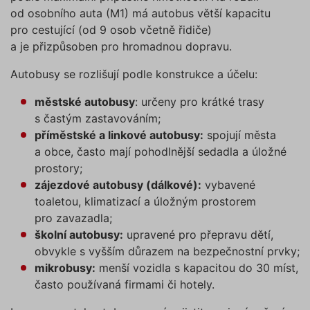
od osobního auta (M1) má autobus větší kapacitu
pro cestující (od 9 osob včetně řidiče)
a je přizpůsoben pro hromadnou dopravu.
Autobusy se rozlišují podle konstrukce a účelu:
městské autobusy
: určeny pro krátké trasy
s častým zastavováním;
příměstské a linkové autobusy:
spojují města
a obce, často mají pohodlnější sedadla a úložné
prostory;
zájezdové autobusy (dálkové):
vybavené
toaletou, klimatizací a úložným prostorem
pro zavazadla;
školní autobusy:
upravené pro přepravu dětí,
obvykle s vyšším důrazem na bezpečnostní prvky;
mikrobusy:
menší vozidla s kapacitou do 30 míst,
často používaná firmami či hotely.