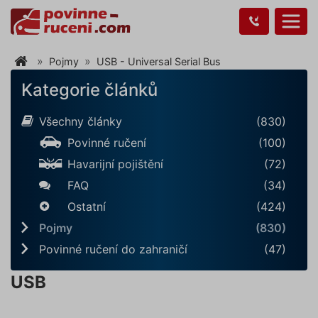
Pojmy
USB - Universal Serial Bus
Kategorie článků
Všechny články
(830)
Povinné ručení
(100)
Havarijní pojištění
(72)
FAQ
(34)
Ostatní
(424)
Pojmy
(830)
Povinné ručení do zahraničí
(47)
USB