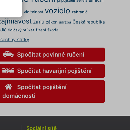
servis
připojištění
vozidlo
rovoz
STK
viditelnost
zahraničí
.
zajímavost
zima
zákon
Česká republika
údržba
elných
 a my
idič
řízení
škoda
řidičský průkaz
šechny štítky
kies
s" v
Spočítat povinné ručení
v
Spočítat havarijní pojištění
ory
Spočítat pojištění
nemůže
domácnosti
o
aci
Sociální sítě
i