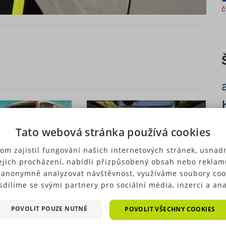
č
c
Tato webová stránka používá cookies
om zajistil fungování našich internetových stránek, usnadn
ejich procházení, nabídli přizpůsobený obsah nebo reklam
 anonymně analyzovat návštěvnost, využíváme soubory coo
stáří vozidla v
Panoramatická střecha:
sdílíme se svými partnery pro sociální média, inzerci a ana
výhody, nevýhody a na
p
ré typy cookies (výkonové soubory, soubory cílení, funkční
ry, nezařazené soubory) můžeme využívat pouze s Vaším
u
POVOLIT POUZE NUTNÉ
co si dát pozor
POVOLIT VŠECHNY COOKIES
hozím souhlasem, který můžete udělit zaškrtnutím políčka