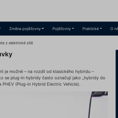
Změna pojišťovny
Pojišťovny
Praktické
O n
te z elektrické sítě
uvky
rii je možné – na rozdíl od klasického hybridu –
to se plug-in hybridy často označují jako „hybridy do
 PHEV (Plug-in Hybrid Electric Vehicle).