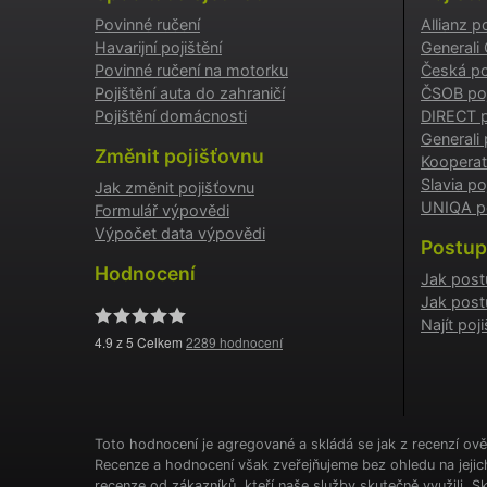
Povinné ručení
Allianz p
testing
Havarijní pojištění
Generali
Povinné ručení na motorku
Česká po
utm_c
Pojištění auta do zahraničí
ČSOB poj
Pojištění domácnosti
DIRECT p
Generali 
Změnit pojišťovnu
Kooperat
utm_so
Slavia po
Jak změnit pojišťovnu
UNIQA po
Formulář výpovědi
Výpočet data výpovědi
Cookie
Postup
Hodnocení
Jak post
Jak post
Najít po
_GREC
4.9
z 5 Celkem
2289
hodnocení
suriSit
cookies
PHPSES
Toto hodnocení je agregované a skládá se jak z recenzí ově
Recenze a hodnocení však zveřejňujeme bez ohledu na jeji
recenze od zákazníků, kteří naše služby skutečně využili. 