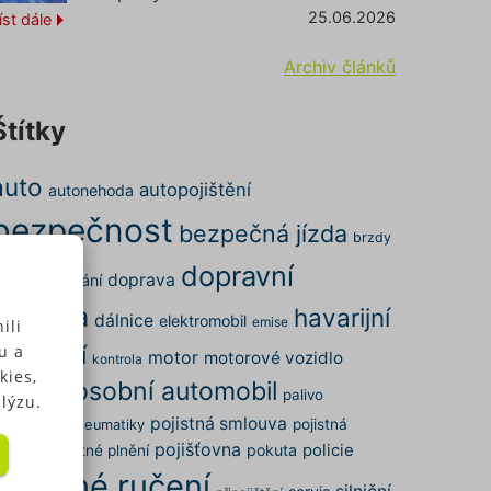
25.06.2026
íst dále
Archiv článků
Štítky
auto
autopojištění
autonehoda
bezpečnost
bezpečná jízda
brzdy
dopravní
doprava
ena
cestování
nehoda
havarijní
dálnice
elektromobil
emise
ili
pojištění
u a
motor
motorové vozidlo
kontrola
kies,
osobní automobil
nehoda
palivo
lýzu.
pojistná smlouva
arkování
pojistná
pneumatiky
pojišťovna
pokuta
policie
dálost
pojistné plnění
 u
povinné ručení
silniční