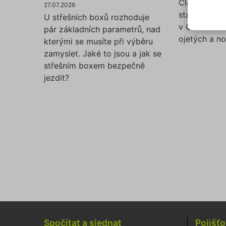
Článek popi
přísl
27.07.2026
stárnoucím
Souhl
U střešních boxů rozhoduje
v ČR a rozd
jedno
pár základních parametrů, nad
N
ojetých a n
Pokud
kterými se musíte při výběru
typů c
zamyslet. Jaké to jsou a jak se
S
budem
střešním boxem bezpečně
použi
jezdit?
N
můžet
zápat
našic
soubo
Ne
Nezbytně
fungovat
Název
affiliat
Spočítat a sjednat
Pojišť