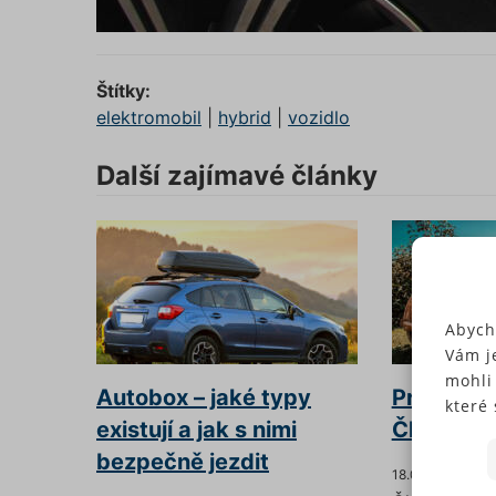
Štítky:
elektromobil
|
hybrid
|
vozidlo
Další zajímavé články
Abych
Vám j
mohli
Autobox – jaké typy
Průměrné 
které 
existují a jak s nimi
ČR
Někte
soubo
bezpečně jezdit
18.05.2026
předc