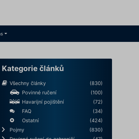
ás
Kategorie článků
Všechny články
(830)
Povinné ručení
(100)
Havarijní pojištění
(72)
FAQ
(34)
Ostatní
(424)
Pojmy
(830)
Povinné ručení do zahraničí
(47)