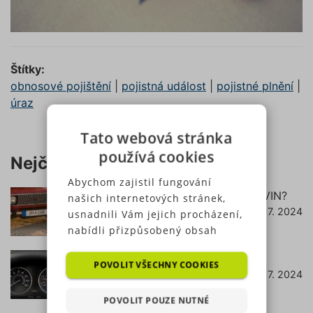
Štítky:
obnosové pojištění
|
pojistná událost
|
pojistné plnění
|
úraz
Tato webová stránka
používá cookies
Nejčtenější články
Abychom zajistil fungování
Jak zjistit pojištění podle RZ (SPZ) a VIN?
našich internetových stránek,
18. 7. 2024
číst dále
usnadnili Vám jejich procházení,
nabídli přizpůsobený obsah
nebo reklamu a mohli anonymně
Co znamená svítící kontrolka EPC?
analyzovat návštěvnost,
POVOLIT VŠECHNY COOKIES
22. 7. 2024
číst dále
využíváme soubory cookies,
které sdílíme se svými partnery
POVOLIT POUZE NUTNÉ
pro sociální média, inzerci a