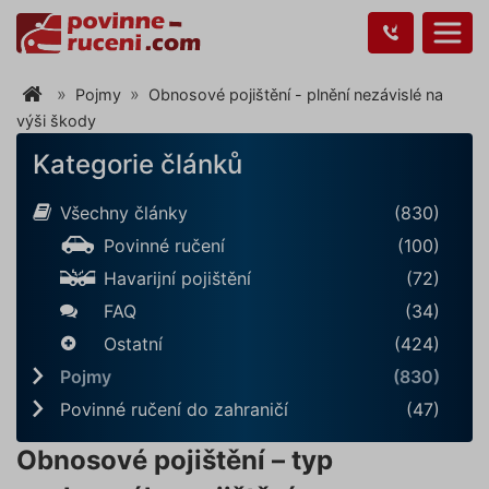
Pojmy
Obnosové pojištění - plnění nezávislé na
výši škody
Kategorie článků
Všechny články
(830)
Povinné ručení
(100)
Havarijní pojištění
(72)
FAQ
(34)
Ostatní
(424)
Pojmy
(830)
Povinné ručení do zahraničí
(47)
Obnosové pojištění – typ