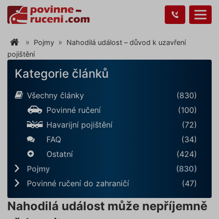
Pojmy
Nahodilá událost – důvod k uzavření
pojištění
Kategorie článků
Všechny články
(830)
Povinné ručení
(100)
Havarijní pojištění
(72)
FAQ
(34)
Ostatní
(424)
Pojmy
(830)
Povinné ručení do zahraničí
(47)
Nahodilá událost může nepříjemně