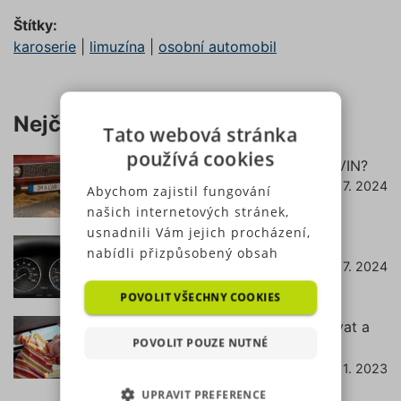
Štítky:
karoserie
|
limuzína
|
osobní automobil
Nejčtenější články
Tato webová stránka
používá cookies
Jak zjistit pojištění podle RZ (SPZ) a VIN?
18. 7. 2024
číst dále
Abychom zajistil fungování
našich internetových stránek,
usnadnili Vám jejich procházení,
Co znamená svítící kontrolka EPC?
nabídli přizpůsobený obsah
22. 7. 2024
číst dále
nebo reklamu a mohli anonymně
analyzovat návštěvnost,
POVOLIT VŠECHNY COOKIES
využíváme soubory cookies,
Podsedák do auta – od kdy ho používat a
které sdílíme se svými partnery
POVOLIT POUZE NUTNÉ
jak vybrat ten správný?
pro sociální média, inzerci a
7. 11. 2023
číst dále
analýzu. Některé typy cookies
UPRAVIT PREFERENCE
(výkonové soubory, soubory