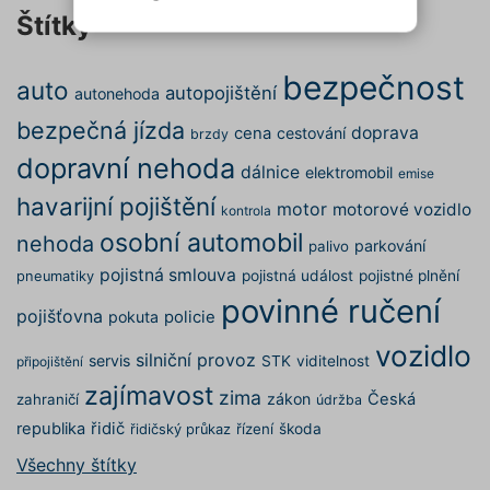
cílení, funkční soubory,
Štítky
NEZBYTNĚ NUTNÉ SOUBORY
nezařazené soubory) můžeme
využívat pouze s Vaším
bezpečnost
auto
autopojištění
VÝKONOVÉ SOUBORY
autonehoda
předchozím souhlasem, který
můžete udělit zaškrtnutím
bezpečná jízda
doprava
cena
cestování
brzdy
SOUBORY CÍLENÍ
políčka u příslušného druhu
dopravní nehoda
cookies pod tlačítkem „Upravit
dálnice
elektromobil
emise
preference“. Souhlas s použitím
FUNKČNÍ SOUBORY
havarijní pojištění
motor
motorové vozidlo
kontrola
všech těchto typů cookies
osobní automobil
nehoda
můžete udělit také jednoduše
parkování
NEZAŘAZENÉ SOUBORY
palivo
jedním kliknutím na tlačítko
pojistná smlouva
pojistná událost
pojistné plnění
pneumatiky
„Povolit všechny cookies“. Pokud
povinné ručení
pojišťovna
pokuta
policie
si nepřejete udělit souhlas s
používáním žádného z
vozidlo
Nezbytně nutné soubory
silniční provoz
servis
STK
viditelnost
připojištění
volitelných typů cookies, klikněte
Výkonové soubory
Soubory cílení
zajímavost
zima
na tlačítko „Povolit pouze nutné
zákon
Česká
zahraničí
údržba
Funkční soubory
Nezařazené soubory
cookies“, a my budeme využívat
republika
řidič
řízení
škoda
řidičský průkaz
pouze tzv. nutné nebo funkční
Nezbytně nutné soubory cookies
Všechny štítky
zprostředkovávají základní funkčnost stránky,
cookies, jejichž použití je
web bez nich nemůže fungovat. Tyto cookies