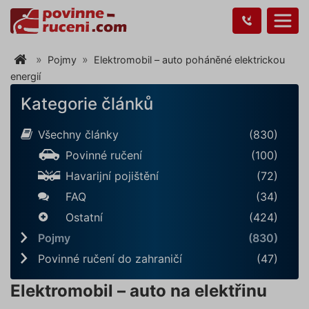
Pojmy
Elektromobil – auto poháněné elektrickou
energií
Kategorie článků
Všechny články
(830)
Povinné ručení
(100)
Havarijní pojištění
(72)
FAQ
(34)
Ostatní
(424)
Pojmy
(830)
Povinné ručení do zahraničí
(47)
Elektromobil – auto na elektřinu