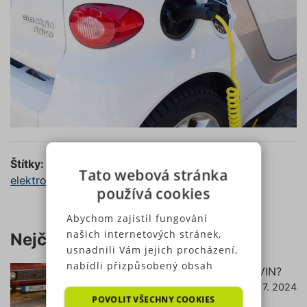
Štítky:
Tato webová stránka
elektromobil
|
emise
|
vozidlo
používá cookies
Abychom zajistil fungování
našich internetových stránek,
Nejčtenější články
usnadnili Vám jejich procházení,
nabídli přizpůsobený obsah
Jak zjistit pojištění podle RZ (SPZ) a VIN?
nebo reklamu a mohli anonymně
18. 7. 2024
číst dále
analyzovat návštěvnost,
POVOLIT VŠECHNY COOKIES