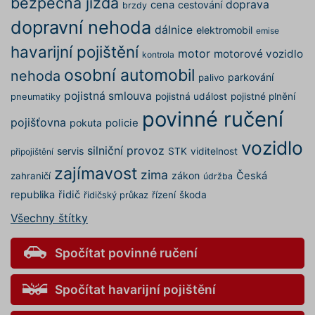
bezpečná jízda
náv
doprava
cena
cestování
brzdy
pou
dopravní nehoda
neb
dálnice
elektromobil
emise
ver
You
havarijní pojištění
motor
_ga
motorové vozidlo
kontrola
_uetvid
1 rok
Tot
Microsoft
osobní automobil
coo
nehoda
Corporation
parkování
palivo
vyu
.povinne-ruceni.com
spo
pojistná smlouva
pojistná událost
pojistné plnění
pneumatiky
Mic
Ads
povinné ručení
pojišťovna
sle
pokuta
policie
so
coo
vozidlo
silniční provoz
servis
STK
viditelnost
Umo
připojištění
kom
zajímavost
uži
zima
zákon
Česká
zahraničí
údržba
již 
náš
republika
řidič
řízení
škoda
řidičský průkaz
GCL_AW_P
2 měsíce 4
Tat
Google
Všechny štítky
týdny
vyu
.googleadservices.com
Goo
Ser
měř
Spočítat povinné ručení
rek
kam
zle
Spočítat havarijní pojištění
rel
nab
uži