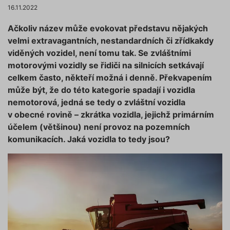
16.11.2022
Ačkoliv název může evokovat představu nějakých
velmi extravagantních, nestandardních či zřídkakdy
viděných vozidel, není tomu tak. Se zvláštními
motorovými vozidly se řidiči na silnicích setkávají
celkem často, někteří možná i denně. Překvapením
může být, že do této kategorie spadají i vozidla
nemotorová, jedná se tedy o zvláštní vozidla
v obecné rovině – zkrátka vozidla, jejichž primárním
účelem (většinou) není provoz na pozemních
komunikacích. Jaká vozidla to tedy jsou?