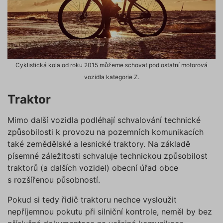
Doména
podstránce "Změnit nastavení
affiliate
.povinne-
1 den
Tento s
Cookies" v zápatí našich
ruceni.com
cookie
používá
internetových stránek. Další
správn
informace naleznete v našich
funkčno
a priorit
Zásadách ochrany osobních
záznamů
dalšího 
Cyklistická kola od roku 2015 můžeme schovat pod ostatní motorová
údajů
a
Zásadách používání
o relaci
souborů cookie
.“
vozidla kategorie Z.
uživatel
testing
.povinne-
1 den
Tento s
Traktor
ruceni.com
cookie
používá
AB testo
Mimo další vozidla podléhají schvalování technické
utm_campaign
.povinne-
1 den
Tento s
způsobilosti k provozu na pozemních komunikacích
ruceni.com
cookie
používá
také zemědělské a lesnické traktory. Na základě
správn
písemné záležitosti schvaluje technickou způsobilost
funkčno
a priorit
traktorů (a dalších vozidel) obecní úřad obce
záznamů
dalšího 
s rozšířenou působností.
o relaci
uživatel
Pokud si tedy řidič traktoru nechce vysloužit
utm_source
.povinne-
1 den
Tento s
nepříjemnou pokutu při silniční kontrole, neměl by bez
ruceni.com
cookie
používá