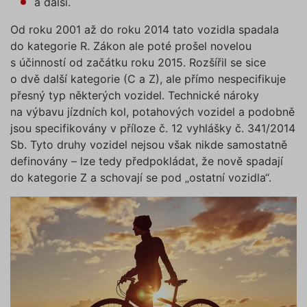
a další.
využívat pouze s Vaším
VÝKONOVÉ SOUBORY
předchozím souhlasem, který
Od roku 2001 až do roku 2014 tato vozidla spadala
můžete udělit zaškrtnutím
do kategorie R. Zákon ale poté prošel novelou
SOUBORY CÍLENÍ
políčka u příslušného druhu
s účinností od začátku roku 2015. Rozšířil se sice
cookies pod tlačítkem „Upravit
o dvě další kategorie (C a Z), ale přímo nespecifikuje
preference“. Souhlas s použitím
FUNKČNÍ SOUBORY
přesný typ některých vozidel. Technické nároky
všech těchto typů cookies
na výbavu jízdních kol, potahových vozidel a podobně
můžete udělit také jednoduše
NEZAŘAZENÉ SOUBORY
jsou specifikovány v příloze č. 12 vyhlášky č. 341/2014
jedním kliknutím na tlačítko
Sb. Tyto druhy vozidel nejsou však nikde samostatně
„Povolit všechny cookies“. Pokud
definovány – lze tedy předpokládat, že nově spadají
si nepřejete udělit souhlas s
do kategorie Z a schovají se pod „ostatní vozidla“.
používáním žádného z
Nezbytně nutné soubory
volitelných typů cookies, klikněte
Výkonové soubory
Soubory cílení
na tlačítko „Povolit pouze nutné
Funkční soubory
Nezařazené soubory
cookies“, a my budeme využívat
pouze tzv. nutné nebo funkční
Nezbytně nutné soubory cookies
zprostředkovávají základní funkčnost stránky,
cookies, jejichž použití je
web bez nich nemůže fungovat. Tyto cookies
nezbytné pro chod této webové
můžeme využívat i bez Vašeho souhlasu.
stránky. Nastavení cookies
Poskytovatel /
můžete kdykoliv upravit na
Název
Vyprší
Popis