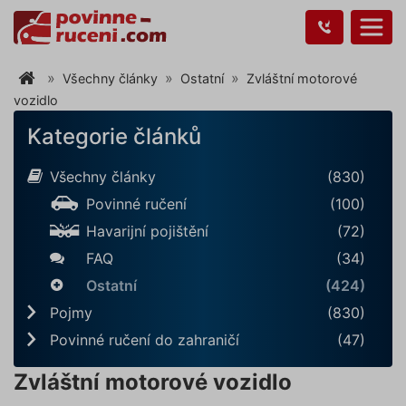
Všechny články
Ostatní
Zvláštní motorové
vozidlo
Kategorie článků
Všechny články
(830)
Povinné ručení
(100)
Havarijní pojištění
(72)
FAQ
(34)
Ostatní
(424)
Pojmy
(830)
Povinné ručení do zahraničí
(47)
Zvláštní motorové vozidlo