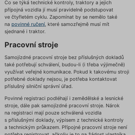
Co se týká technické kontroly, traktory a jejich
provede
ruceni.com
analýzy r
přípojná vozidla jí musí pravidelně podstupovat
suriSite
www.povinne-
2 dny
Ovlivňu
ve čtyřletém cyklu. Zapomínat by se nemělo také
ruceni.com
vzhled (
https://www.povinne-
na
povinné ručení
, které samozřejmě musí mít
online
ruceni.com/kontakt/
kalkulač
sjednané i traktor.
PHPSESSID
Zavřením
Cookie
PHP.net
prohlížeče
generov
www.povinne-
Pracovní stroje
aplikac
ruceni.com
založen
https://www.povinne-
jazyce 
ruceni.com/informace-o-zpracovani-
Samojízdné pracovní stroje bez příslušných dokladů
Toto je
univerzá
osobnich-udaju/
také potřebují schválení, budou-li (i třeba výjimečně)
identifi
používa
využívat veřejné komunikace. Pokud k takovému stroji
udržová
potřebné doklady nejsou, je potřeba kontaktovat
proměn
zde
relací už
příslušný silniční správní úřad.
Obvykle
jedná o
náhodn
Povinné registraci podléhají i zemědělské a lesnické
vygener
číslo, je
stroje, dále pak samojízdné pracovní stroje. Nárok
použití
na registraci mají pouze schválená vozidla
být spec
pro dan
s příslušnými doklady, výpisem z technické kontroly
ale dob
příklade
a technickým průkazem. Přípojné pracovní stroje není
udržová
přihláš
potřeba registrovat, ačkoliv je to na žádost vlastníka