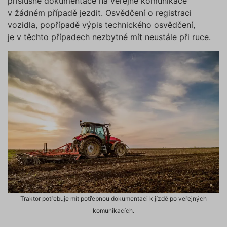
příslušné dokumentace na veřejné komunikace
správn
funkčno
v žádném případě jezdit. Osvědčení o registraci
a priorit
vozidla, popřípadě výpis technického osvědčení,
záznamů
dalšího 
je v těchto případech nezbytné mít neustále při ruce.
o relaci
uživatel
CookieScriptConsent
1 rok
Tento s
CookieScript
cookie 
.povinne-
služba 
ruceni.com
Script.c
zapamat
předvol
souhlas
soubory
návštěvn
nutné, 
banner 
Cookie-
Script.
Zásadách ochrany osobních
fungova
správně
údajů
Zásadách používání cookies
_GRECAPTCHA
5 měsíců
Google
Google LLC
4 týdny
reCAPT
www.google.com
nastaví 
spuštěn
Traktor potřebuje mít potřebnou dokumentaci k jízdě po veřejných
potřebn
soubor 
komunikacích.
(_GREC
www.povinne-
za účel