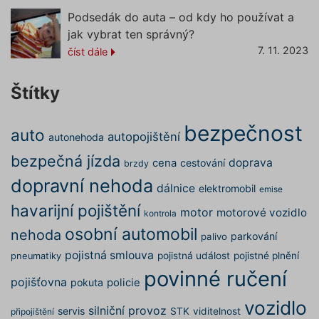
číslo, je
Podsedák do auta – od kdy ho používat a
použití
být spec
jak vybrat ten správný?
pro dan
ale dob
7. 11. 2023
číst dále
příklade
udržová
přihláš
stavu už
Štítky
mezi st
pfp-uid
.povinne-
1 rok 1
Tento s
bezpečnost
ruceni.com
měsíc
cookie
auto
autopojištění
používá
autonehoda
správn
funkčno
bezpečná jízda
doprava
cena
cestování
brzdy
a priorit
záznamů
dopravní nehoda
dalšího 
dálnice
elektromobil
emise
o relaci
uživatel
havarijní pojištění
motor
motorové vozidlo
kontrola
utm_medium
.povinne-
1 den
Tento s
osobní automobil
nehoda
parkování
palivo
ruceni.com
cookie
používá
pojistná smlouva
pojistná událost
pojistné plnění
pneumatiky
správn
funkčno
povinné ručení
a priorit
pojišťovna
pokuta
policie
záznamů
dalšího 
vozidlo
o relaci
silniční provoz
servis
STK
viditelnost
připojištění
uživatel