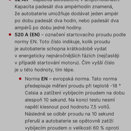
Kapacita padesát dva ampérhodin znamená,
že autobaterie umožňuje dodávat jeden ampér
po dobu padesát dva hodin, nebo padesát dva
ampérů po dobu jedné hodiny.
520 A (EN)
– označení startovacího proudu podle
normy EN. Toto číslo indikuje, kolik proudu
je autobaterie schopna krátkodobě vydat
v energeticky nejnáročnějších fázích (nejčastěji
v případě startování motoru). Čím vyšší číslo
je u této hodnoty, tím lépe.
Norma
EN
– evropská norma. Tato norma
předepisuje měření proudu při teplotě -18 °
Celsia a zatížení vybíjecím proudem na dobu
alespoň 10 sekund. Na konci testu nesmí
napětí klesnout pod hodnotu 7,5 voltů.
Následně se odběr proudu na 10 sekund
přeruší a autobaterie se opětovně zatíží
vybíjecím proudem o velikosti 60 % oproti