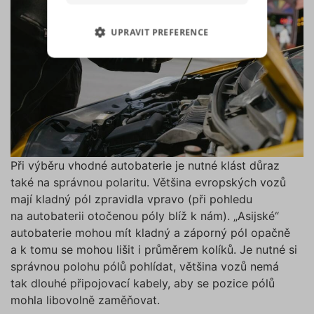
pro sociální média, inzerci a
analýzu. Některé typy cookies
UPRAVIT PREFERENCE
(výkonové soubory, soubory
cílení, funkční soubory,
NEZBYTNĚ NUTNÉ SOUBORY
nezařazené soubory) můžeme
využívat pouze s Vaším
VÝKONOVÉ SOUBORY
předchozím souhlasem, který
můžete udělit zaškrtnutím
SOUBORY CÍLENÍ
políčka u příslušného druhu
cookies pod tlačítkem „Upravit
preference“. Souhlas s použitím
FUNKČNÍ SOUBORY
Při výběru vhodné autobaterie je nutné klást důraz
všech těchto typů cookies
také na správnou polaritu. Většina evropských vozů
můžete udělit také jednoduše
NEZAŘAZENÉ SOUBORY
mají kladný pól zpravidla vpravo (při pohledu
jedním kliknutím na tlačítko
na autobaterii otočenou póly blíž k nám). „Asijské“
„Povolit všechny cookies“. Pokud
autobaterie mohou mít kladný a záporný pól opačně
si nepřejete udělit souhlas s
a k tomu se mohou lišit i průměrem kolíků. Je nutné si
používáním žádného z
Nezbytně nutné soubory
správnou polohu pólů pohlídat, většina vozů nemá
volitelných typů cookies, klikněte
Výkonové soubory
Soubory cílení
tak dlouhé připojovací kabely, aby se pozice pólů
na tlačítko „Povolit pouze nutné
mohla libovolně zaměňovat.
Funkční soubory
Nezařazené soubory
cookies“, a my budeme využívat