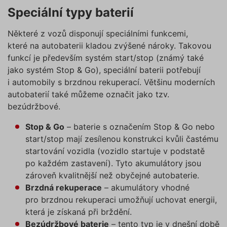
pouze tzv. nutné nebo funkční
Speciální typy baterií
Nezbytně nutné soubory cookies
zprostředkovávají základní funkčnost stránky,
cookies, jejichž použití je
web bez nich nemůže fungovat. Tyto cookies
nezbytné pro chod této webové
Některé z vozů disponují speciálními funkcemi,
můžeme využívat i bez Vašeho souhlasu.
stránky. Nastavení cookies
které na autobaterii kladou zvýšené nároky. Takovou
Poskytovatel /
můžete kdykoliv upravit na
Název
Vyprší
Popis
funkcí je především systém start/stop (známý také
Doména
podstránce "Změnit nastavení
jako systém Stop & Go), speciální baterii potřebují
affiliate
.povinne-
1 den
Tento s
Cookies" v zápatí našich
ruceni.com
cookie
i automobily s brzdnou rekuperací. Většinu moderních
používá
internetových stránek. Další
správn
autobaterií také můžeme označit jako tzv.
informace naleznete v našich
funkčno
bezúdržbové.
a priorit
Zásadách ochrany osobních
záznamů
dalšího 
údajů
a
Zásadách používání
Stop & Go
– baterie s označením Stop & Go nebo
o relaci
souborů cookie
.“
uživatel
start/stop mají zesílenou konstrukci kvůli častému
startování vozidla (vozidlo startuje v podstatě
testing
.povinne-
1 den
Tento s
ruceni.com
cookie
po každém zastavení). Tyto akumulátory jsou
používá
AB testo
zároveň kvalitnější než obyčejné autobaterie.
utm_campaign
.povinne-
1 den
Tento s
Brzdná rekuperace
– akumulátory vhodné
ruceni.com
cookie
pro brzdnou rekuperaci umožňují uchovat energii,
používá
správn
která je získaná při brždění.
funkčno
a priorit
Bezúdržbové baterie
– tento typ je v dnešní době