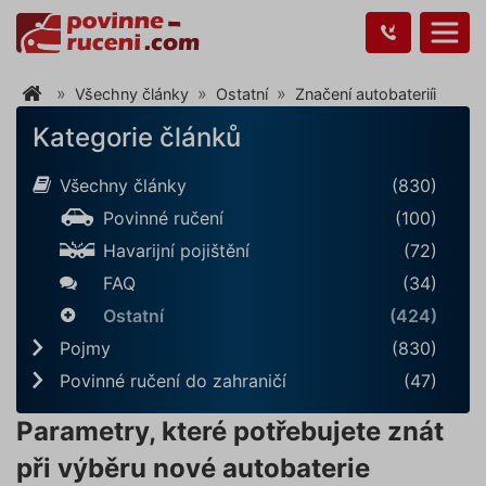
Všechny články
Ostatní
Značení autobateriíi
Kategorie článků
Všechny články
(830)
Povinné ručení
(100)
Havarijní pojištění
(72)
FAQ
(34)
Ostatní
(424)
Pojmy
(830)
Povinné ručení do zahraničí
(47)
Parametry, které potřebujete znát
při výběru nové autobaterie