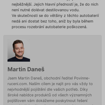
záznamů
nejběžnější. Jejich hlavní předností je, že do nich
dalšího 
o relaci
není nutné dolévat destilovanou vodu.
uživatel
Ve skutečnosti se do většiny z těchto autobaterií
utm_source
.povinne-
1 den
Tento s
nedá ani dostat bez toho, aniž by byla během
ruceni.com
cookie
používá
procesu rozebrání autobaterie poškozená.
správn
funkčno
a priorit
záznamů
dalšího 
o relaci
uživatel
CookieScriptConsent
1 rok
Tento s
CookieScript
cookie 
.povinne-
služba 
ruceni.com
Script.c
zapamat
Martin Daneš
předvol
souhlas
soubory
Jsem Martin Daneš, obchodní ředitel Povinne-
návštěvn
ruceni.com. Naším cílem je najít pro vás vždy to
nutné, 
banner 
nejvhodnější pojištění dle vašich potřeb. Díky
Cookie-
Script.
široké nabídce produktů od všech významných
Zásadách ochrany osobních
fungova
správně
pojišťoven vám dokážeme poskytnout řešení
údajů
Zásadách používání cookies