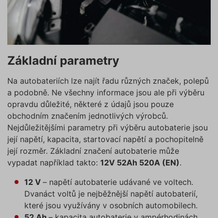
Základní parametry
Na autobateriích lze najít řadu různých značek, polepů
a podobně. Ne všechny informace jsou ale při výběru
opravdu důležité, některé z údajů jsou pouze
obchodním značením jednotlivých výrobců.
Nejdůležitějšími parametry při výběru autobaterie jsou
její napětí, kapacita, startovací napětí a pochopitelně
její rozměr. Základní značení autobaterie může
vypadat například takto:
12V 52Ah 520A (EN)
.
12 V
– napětí autobaterie udávané ve voltech.
Dvanáct voltů je nejběžnější napětí autobaterií,
které jsou využívány v osobních automobilech.
52 Ah
– kapacita autobaterie v ampérhodinách.