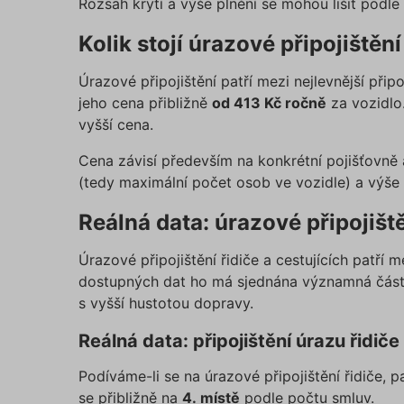
Rozsah krytí a výše plnění se mohou lišit podle
Kolik stojí úrazové připojištění
Úrazové připojištění patří mezi nejlevnější připo
jeho cena přibližně
od 413 Kč ročně
za vozidlo. 
vyšší cena.
Cena závisí především na konkrétní pojišťovně a
(tedy maximální počet osob ve vozidle) a výše 
Reálná data: úrazové připojišt
Úrazové připojištění řidiče a cestujících patří
dostupných dat ho má sjednána významná část ř
s vyšší hustotou dopravy.
Reálná data: připojištění úrazu řidiče
Podíváme-li se na úrazové připojištění řidiče, p
se přibližně na
4. místě
podle počtu smluv.