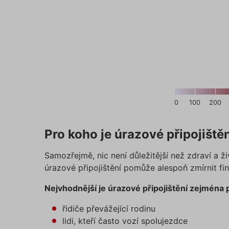
Název
affiliat
testing
utm_c
0
100
200
utm_so
End of interactive chart.
Pro koho je úrazové připojiště
Samozřejmě, nic není důležitější než zdraví a ž
Cookie
úrazové připojištění pomůže alespoň zmírnit fin
Nejvhodnější je úrazové připojištění zejména 
_GREC
řidiče převážející rodinu
lidi, kteří často vozí spolujezdce