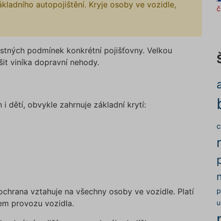
ákladního autopojištění. Kryje osoby ve vozidle,
č
istných podmínek konkrétní pojišťovny. Velkou
šit viníka dopravní nehody.
i dětí, obvykle zahrnuje základní krytí:
c
p
se ochrana vztahuje na všechny osoby ve vozidle. Platí
ěhem provozu vozidla.
u