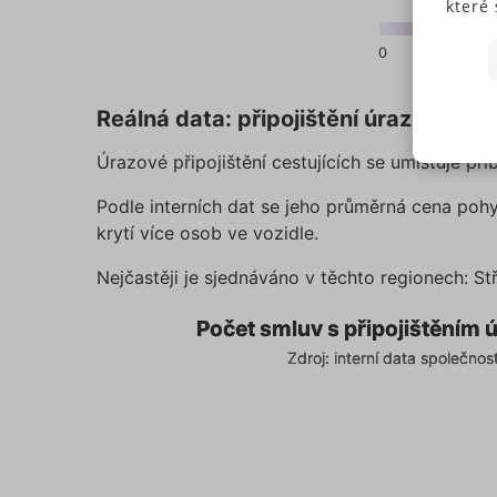
které 
Někte
0
200
40
soubo
předc
End of interactive chart.
přísl
Reálná data: připojištění úrazu cestu
Souhl
jedno
Úrazové připojištění cestujících se umisťuje při
N
Pokud
Podle interních dat se jeho průměrná cena poh
typů c
S
krytí více osob ve vozidle.
budem
použi
Nejčastěji je sjednáváno v těchto regionech: S
N
můžet
zápat
Počet smluv s připojištěním úrazu cestují
Počet smluv s připojištěním ú
Počet smluv s připojištěním ú
našic
Map of unspecified region with 1 data series.
Zdroj: interní data společnos
Zdroj: interní data společnos
soubo
Zdroj: interní data společnosti Suri Insurance G
Ne
Nezbytně
fungovat