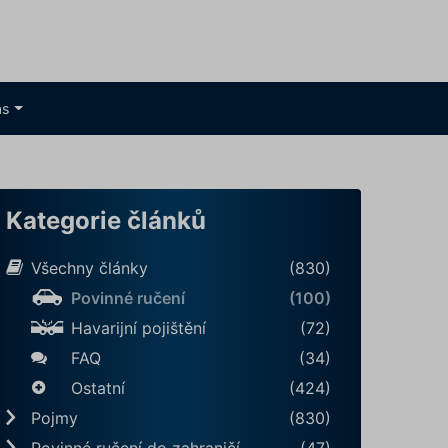
ás
Kategorie článků
Všechny články
(830)
Povinné ručení
(100)
Havarijní pojištění
(72)
FAQ
(34)
Ostatní
(424)
Pojmy
(830)
Povinné ručení do zahraničí
(47)