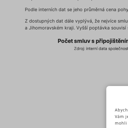
Podle interních dat se jeho průměrná cena po
Z dostupných dat dále vyplývá, že nejvíce smlu
a Jihomoravském kraji. Vyšší poptávka souvisí
Počet smluv s připojištěním úrazu řidiče 
Počet smluv s připojištění
Počet smluv s připojištění
Map of unspecified region with 1 data series.
Zdroj: interní data společnos
Zdroj: interní data společnos
Zdroj: interní data společnosti Suri Insurance G
Abych
Vám j
mohli