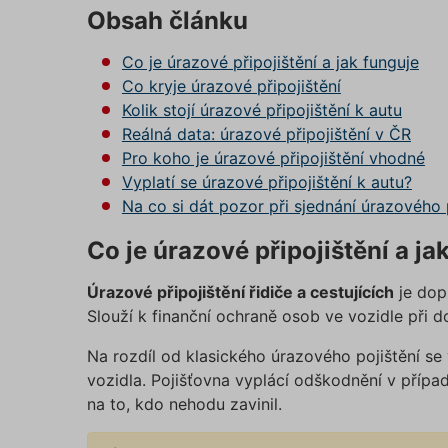
Obsah článku
Co je úrazové připojištění a jak funguje
Co kryje úrazové připojištění
Kolik stojí úrazové připojištění k autu
Reálná data: úrazové připojištění v ČR
Pro koho je úrazové připojištění vhodné
Vyplatí se úrazové připojištění k autu?
Na co si dát pozor při sjednání úrazového p
Co je úrazové připojištění a ja
Úrazové připojištění řidiče a cestujících
je dop
Slouží k finanční ochraně osob ve vozidle při 
Na rozdíl od klasického úrazového pojištění s
vozidla. Pojišťovna vyplácí odškodnění v přípa
na to, kdo nehodu zavinil.