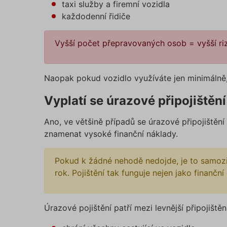
suriSit
taxi služby a firemní vozidla
každodenní řidiče
cookies
PHPSES
Vyšší počet přepravovaných osob = vyšší riz
Naopak pokud vozidlo využíváte jen minimálně, 
pfp-ui
ruceni.
Vyplatí se úrazové připojištění
Ano, ve většině případů se úrazové připojištěn
ruceni.
utm_m
znamenat vysoké finanční náklady.
Pokud k žádné nehodě nedojde, je to samozřej
gclid
rok. Pojištění tak funguje nejen jako finanční 
Úrazové pojištění patří mezi levnější připojištěn