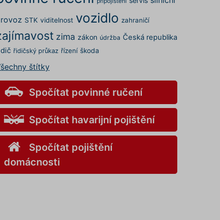
servis
připojištění
vozidlo
rovoz
STK
viditelnost
zahraničí
zajímavost
zima
zákon
Česká republika
údržba
idič
řízení
škoda
řidičský průkaz
šechny štítky
Spočítat povinné ručení
Spočítat havarijní pojištění
Spočítat pojištění
domácnosti