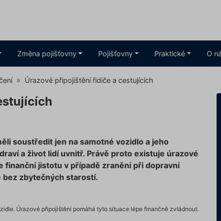
Změna pojišťovny
Pojišťovny
Praktické
O n
čení
Úrazové připojištění řidiče a cestujících
estujících
ěli soustředit jen na samotné vozidlo a jeho
raví a život lidí uvnitř. Právě proto existuje úrazové
je finanční jistotu v případě zranění při dopravní
bez zbytečných starostí.
idle. Úrazové připojištění pomáhá tyto situace lépe finančně zvládnout.