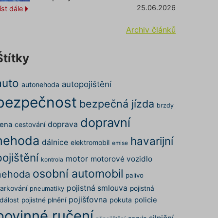
25.06.2026
íst dále
Archiv článků
Štítky
auto
autopojištění
autonehoda
bezpečnost
bezpečná jízda
brzdy
dopravní
doprava
ena
cestování
nehoda
havarijní
dálnice
elektromobil
emise
pojištění
motor
motorové vozidlo
kontrola
osobní automobil
nehoda
palivo
pojistná smlouva
arkování
pojistná
pneumatiky
pojišťovna
pokuta
policie
dálost
pojistné plnění
povinné ručení
silniční