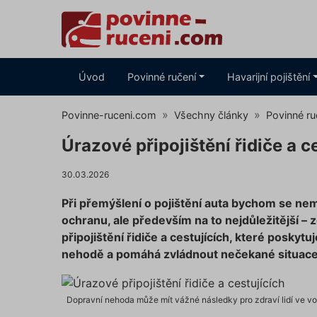
Úvod
Povinné ručení
Havarijní pojištění
Povinne-ruceni.com
Všechny články
Povinné ru
Úrazové připojištění řidiče a c
30.03.2026
Při přemýšlení o pojištění auta bychom se nem
ochranu, ale především na to nejdůležitější – zd
připojištění řidiče a cestujících, které poskytu
nehodě a pomáhá zvládnout nečekané situace 
Dopravní nehoda může mít vážné následky pro zdraví lidí ve voz