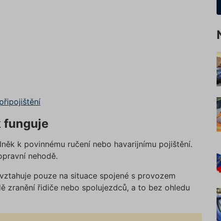
řipojištění
k funguje
lněk k povinnému ručení nebo havarijnímu pojištění.
dopravní nehodě.
e vztahuje pouze na situace spojené s provozem
dě zranění řidiče nebo spolujezdců, a to bez ohledu