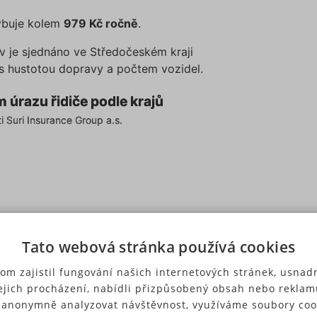
hybuje kolem
979 Kč ročně
.
v je sjednáno ve Středočeském kraji
 s hustotou dopravy a počtem vozidel.
podle krajů
m úrazu řidiče podle krajů
m úrazu řidiče podle krajů
ti Suri Insurance Group a.s.
ti Suri Insurance Group a.s.
roup a.s.
Tato webová stránka používá cookies
om zajistil fungování našich internetových stránek, usnadn
ejich procházení, nabídli přizpůsobený obsah nebo reklam
 anonymně analyzovat návštěvnost, využíváme soubory coo