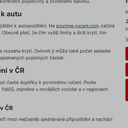
 konkrétní pojišťovny a zvoleného balíčku.
p
 k autu
jištění k autopojištění. Na
povinne-ruceni.com
začíná
ř
Obecně platí, že čím vyšší limity a širší krytí, tím
V
 rozsahu krytí. Ovlivnit ji může také počet sedadel
sjednaných pojistných částek.
ění v ČR
 mezi časté doplňky k povinnému ručení. Podle
idičů, zejména u novějších vozidel a v regionech
 v ČR
atří mezi nejčastěji sjednávaná připojištění a nachází