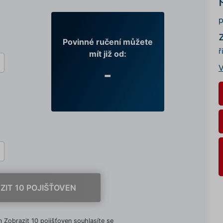
p
Povinné ručení můžete
ř
mít již od:
V
-
ZIT 10 POJIŠŤOVEN
 Zobrazit 10 pojišťoven souhlasíte se