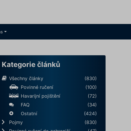
ás
Kategorie článků
Všechny články
(830)
Povinné ručení
(100)
Havarijní pojištění
(72)
FAQ
(34)
Ostatní
(424)
Pojmy
(830)
Povinné ručení do zahraničí
(47)