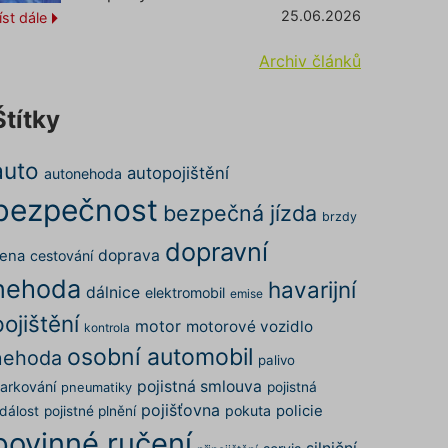
25.06.2026
íst dále
Archiv článků
Štítky
auto
autopojištění
autonehoda
bezpečnost
bezpečná jízda
brzdy
dopravní
doprava
ena
cestování
nehoda
havarijní
dálnice
elektromobil
emise
pojištění
motor
motorové vozidlo
kontrola
osobní automobil
nehoda
palivo
pojistná smlouva
arkování
pojistná
pneumatiky
pojišťovna
pokuta
policie
dálost
pojistné plnění
povinné ručení
silniční