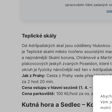
zpracováním Vámi zadaných os
oso
Teplické skály
Od Adršpašských skal jsou odděleny hlubokou 4
je Teplické skalní město tvořeno souvislými mas
a nejznámější Skalní koruna, Chrámové a Marti
pískovcových jeskyň zvaných Poseidon, které tv
okruh je fyzicky náročnější než ten v Adršpašsk
Jak z Prahy:
Cesta z Prahy vede přes Hradec Kr
za 2 hod 20 min.
Cena vstupu v hlavní sezóně (1. 4. – 31. 10.):
do
Cena parkoviště:
100 Kč/hod za os. automobil
Abych
Vám j
Kutná hora a Sedlec – Kostnic
mohli