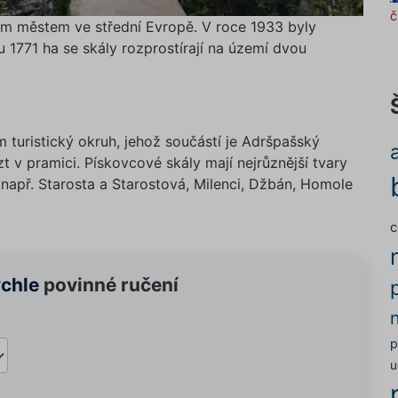
č
ním městem ve střední Evropě. V roce 1933 byly
u 1771 ha se skály rozprostírají na území dvou
turistický okruh, jehož součástí je Adršpašský
 v pramici. Pískovcové skály mají nejrůznější tvary
např. Starosta a Starostová, Milenci, Džbán, Homole
c
ychle
povinné ručení
p
u