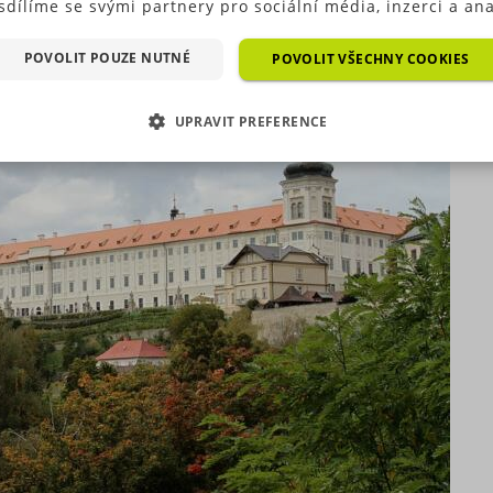
sdílíme se svými partnery pro sociální média, inzerci a ana
ré typy cookies (výkonové soubory, soubory cílení, funkční
ry, nezařazené soubory) můžeme využívat pouze s Vaším
POVOLIT POUZE NUTNÉ
POVOLIT VŠECHNY COOKIES
hozím souhlasem, který můžete udělit zaškrtnutím políčka
ušného druhu cookies pod tlačítkem „Upravit preference“.
UPRAVIT PREFERENCE
as s použitím všech těchto typů cookies můžete udělit také
duše jedním kliknutím na tlačítko „Povolit všechny cookies“
EZBYTNĚ NUTNÉ SOUBORY
VÝKONOVÉ SOUBORY
 si nepřejete udělit souhlas s používáním žádného z volit
ookies, klikněte na tlačítko „Povolit pouze nutné cookies“,
OUBORY CÍLENÍ
FUNKČNÍ SOUBORY
e využívat pouze tzv. nutné nebo funkční cookies, jejichž
tí je nezbytné pro chod této webové stránky. Nastavení coo
EZAŘAZENÉ SOUBORY
e kdykoliv upravit na podstránce "Změnit nastavení Cookie
í našich internetových stránek. Další informace naleznete 
h
Zásadách ochrany osobních údajů
a
Zásadách používání
rů cookie
.“
zbytně nutné soubory
Výkonové soubory
Soubory cílení
Funkční soub
Nezařazené soubory
 nutné soubory cookies zprostředkovávají základní funkčnost stránky, web bez nich 
. Tyto cookies můžeme využívat i bez Vašeho souhlasu.