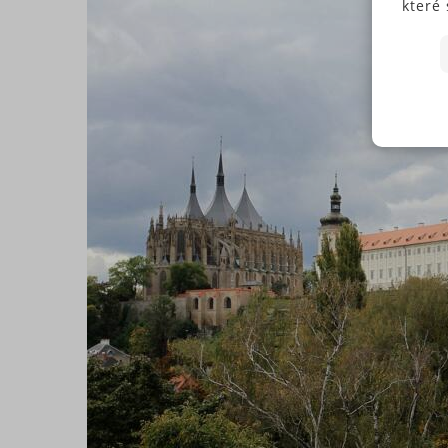
které 
Někte
soubo
předc
přísl
Souhl
jedno
N
Pokud
typů c
S
budem
použi
N
můžet
zápat
našic
soubo
Ne
Nezbytně
fungovat