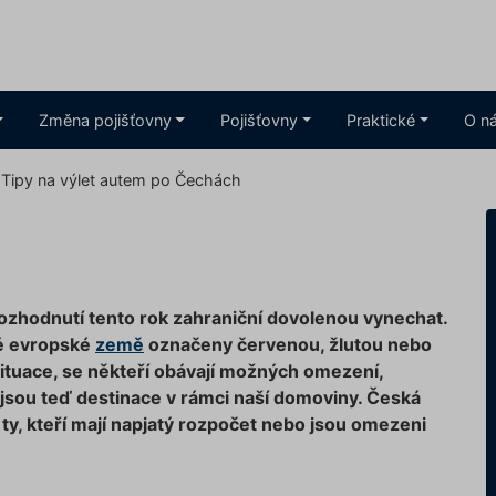
Změna pojišťovny
Pojišťovny
Praktické
O n
Tipy na výlet autem po Čechách
m
rozhodnutí tento rok zahraniční dovolenou vynechat.
vé evropské
země
označeny červenou, žlutou nebo
situace, se někteří obávají možných omezení,
 jsou teď destinace v rámci naší domoviny. Česká
 ty, kteří mají napjatý rozpočet nebo jsou omezeni