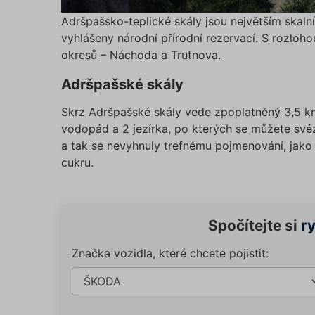
Adršpašsko-teplické skály jsou největším skal
vyhlášeny národní přírodní rezervací. S rozloho
okresů – Náchoda a Trutnova.
Adršpašské skály
Skrz Adršpašské skály vede zpoplatněný 3,5 km 
vodopád a 2 jezírka, po kterých se můžete svézt
a tak se nevyhnuly trefnému pojmenování, jako 
cukru.
Spočítejte si
r
Značka vozidla, které chcete pojistit: