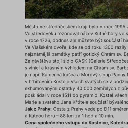
Název
affiliat
Město ve středočeském kraji bylo v roce 199
Ve středověku rezonoval název Kutné hory ve sp
testing
v roce 1726, dodnes ale můžete být součástí hi
Ve Vlašském dvoře, kde se od roku 1300 razily
utm_c
nejznámější památky patří gotický Chrám sv. Ba
Za návštěvu stojí sídlo GASK (Galerie Středočes
s vinicí a krásným výhledem na Chrám sv. Barbo
utm_so
je např. Kamenná kašna a Morový sloup Panny 
v hřbitovním Kostele Všech svatých se v podzem
exhumovanými ostatky 40 000 zemřelých z půvo
Cookie
poskládal v roce 1511 do pyramid. Kostel všec
Marie a svatého Jana Křtitele součástí bývalého
Jak z Prahy:
Cesta z Prahy vede po D11 směre
_GREC
a Kutnou horu – 88 km za 1 hod a 10 min.
Cena společného vstupu do Kostnice, Katedrál