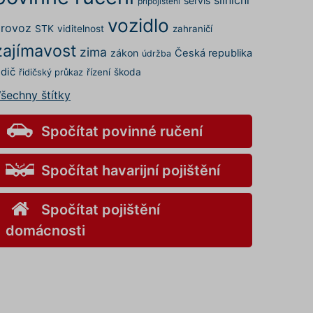
servis
připojištění
vozidlo
rovoz
STK
viditelnost
zahraničí
zajímavost
zima
zákon
Česká republika
údržba
idič
řízení
škoda
řidičský průkaz
šechny štítky
Spočítat povinné ručení
Spočítat havarijní pojištění
Spočítat pojištění
domácnosti