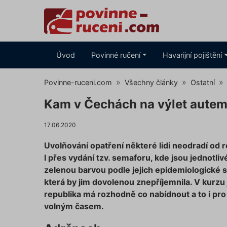
Úvod
Povinné ručení
Havarijní pojištění
Povinne-ruceni.com
Všechny články
Ostatní
Kam v Čechách na výlet aute
17.06.2020
Uvolňování opatření některé lidi neodradí od 
I přes vydání tzv. semaforu, kde jsou jednotli
zelenou barvou podle jejich epidemiologické 
která by jim dovolenou znepříjemnila. V kurzu
republika má rozhodně co nabídnout a to i pro
volným časem.