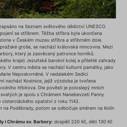
Poskytovatel /
Vyprší
Popis
Doména
e
.povinne-
1 den
Tento soubor cookie používáme pr
ruceni.com
správnou funkčnost CRM a prioritiz
záznamů bez dalšího detailu o relac
5 zapsáno na Seznam světového dědictví UNESCO.
uživatele.
ojení se stříbrem. Těžba stříbra byla ukončena
.povinne-
1 den
Tento soubor cookie používáme pr
ruceni.com
testování.
storie v Českém muzeu stříbra a stříbrném dole.
 pražské groše, se nachází královská mincovna. Mezi
ampaign
.povinne-
1 den
Tento soubor cookie používáme pr
ruceni.com
správnou funkčnost CRM a prioritiz
rbory, který je zasvěcený patronce horníků.
záznamů bez dalšího detailu o relac
uživatele.
kého kraje) Jezuitská barokní kolej a přilehlé zahrady
ry. V centru města se nachází kulturní památky, jako
urce
.povinne-
1 den
Tento soubor cookie používáme pr
ruceni.com
správnou funkčnost CRM a prioritiz
Marie Neposkvrněné. V nedalekém Sedlci
záznamů bez dalšího detailu o relac
uživatele.
í nachází Kostnice, jejíž výzdoba je tvořena
dního hřbitova. Dle pověsti je poloslepý mnich
ScriptConsent
1 rok
Tento soubor cookie používá služb
CookieScript
Cookie-Script.com k zapamatování
.povinne-
h svatých je spolu s Chrámem Nanebevzetí Panny
předvoleb souhlasu se soubory coo
ruceni.com
návštěvníků. Je nutné, aby banner 
 cisterciáckého opatství z roku 1142.
Cookie-Script.com fungoval správně
m na Poděbrady, potom se odbočuje směrem na Kolín
APTCHA
5 měsíců
Google reCAPTCHA nastaví při spuš
Google LLC
4 týdny
potřebný soubor cookie (_GRECAPT
www.google.com
účelem provedení analýzy rizik.
y i Chrámu sv. Barbory:
dospělí 220 Kč, děti 130 Kč