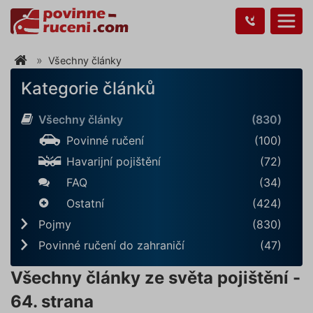
Všechny články
Kategorie článků
Všechny články
(830)
Povinné ručení
(100)
Havarijní pojištění
(72)
FAQ
(34)
Ostatní
(424)
Pojmy
(830)
Povinné ručení do zahraničí
(47)
Všechny články ze světa pojištění -
64. strana