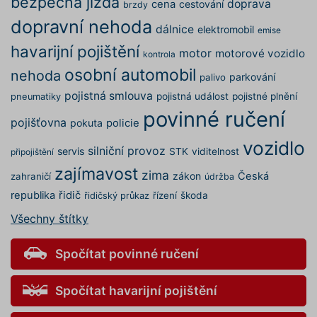
bezpečná jízda
doprava
správn
cena
cestování
brzdy
funkčno
dopravní nehoda
a priorit
dálnice
elektromobil
emise
záznamů
dalšího 
havarijní pojištění
motor
motorové vozidlo
o relaci
kontrola
uživatel
osobní automobil
nehoda
parkování
palivo
CookieScriptConsent
1 rok
Tento s
CookieScript
cookie 
.povinne-
pojistná smlouva
pojistná událost
pojistné plnění
pneumatiky
služba 
ruceni.com
povinné ručení
Script.c
pojišťovna
pokuta
policie
zapamat
předvol
vozidlo
souhlas
silniční provoz
servis
STK
viditelnost
připojištění
soubory
návštěvn
zajímavost
nutné, 
zima
zákon
Česká
zahraničí
údržba
banner 
Cookie-
republika
řidič
řízení
škoda
řidičský průkaz
Script.
Zásadách ochrany osobních
fungova
Všechny štítky
správně
údajů
Zásadách používání cookies
_GRECAPTCHA
5 měsíců
Google
Google LLC
Spočítat povinné ručení
4 týdny
reCAPT
www.google.com
nastaví 
spuštěn
potřebn
Spočítat havarijní pojištění
soubor 
(_GREC
www.povinne-
za účel