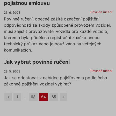
využívat pouze s Vaším
pojistnou smlouvu
VÝKONOVÉ SOUBORY
předchozím souhlasem, který
Povinné ručení
26. 6. 2008
můžete udělit zaškrtnutím
Povinné ručení, obecně zažité označení pojištění
SOUBORY CÍLENÍ
políčka u příslušného druhu
odpovědnosti za škody způsobené provozem vozidel,
cookies pod tlačítkem „Upravit
preference“. Souhlas s použitím
musí zajistit provozovatel vozidla pro každé vozidlo,
FUNKČNÍ SOUBORY
všech těchto typů cookies
kterému byla přidělena registrační značka anebo
můžete udělit také jednoduše
NEZAŘAZENÉ SOUBORY
technický průkaz nebo je používáno na veřejných
jedním kliknutím na tlačítko
komunikacích.
„Povolit všechny cookies“. Pokud
si nepřejete udělit souhlas s
Jak vybrat povinné ručení
používáním žádného z
Nezbytně nutné soubory
Povinné ručení
28. 5. 2008
volitelných typů cookies, klikněte
Výkonové soubory
Soubory cílení
Jak se orientovat v nabídce pojišťoven a podle čeho
na tlačítko „Povolit pouze nutné
Funkční soubory
Nezařazené soubory
zákonné pojištění vozidel vybírat?
cookies“, a my budeme využívat
pouze tzv. nutné nebo funkční
Nezbytně nutné soubory cookies
zprostředkovávají základní funkčnost stránky,
cookies, jejichž použití je
«
1
63
64
65
»
…
web bez nich nemůže fungovat. Tyto cookies
nezbytné pro chod této webové
můžeme využívat i bez Vašeho souhlasu.
stránky. Nastavení cookies
Poskytovatel /
můžete kdykoliv upravit na
Název
Vyprší
Popis