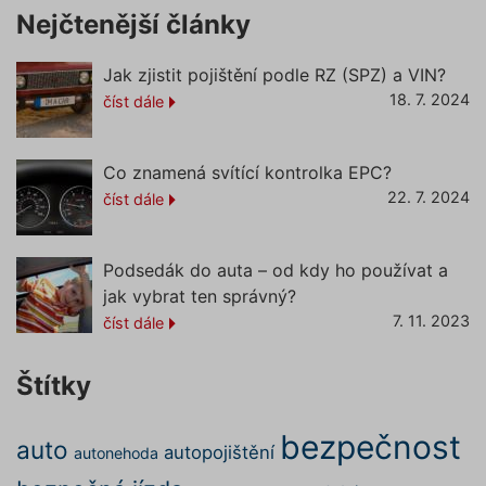
Doména
podstránce "Změnit nastavení
Nejčtenější články
affiliate
.povinne-
1 den
Tento s
Cookies" v zápatí našich
ruceni.com
cookie
používá
internetových stránek. Další
Jak zjistit pojištění podle RZ (SPZ) a VIN?
správn
informace naleznete v našich
funkčno
18. 7. 2024
číst dále
a priorit
Zásadách ochrany osobních
záznamů
dalšího 
údajů
a
Zásadách používání
o relaci
souborů cookie
.“
uživatel
Co znamená svítící kontrolka EPC?
22. 7. 2024
číst dále
testing
.povinne-
1 den
Tento s
ruceni.com
cookie
používá
AB testo
Podsedák do auta – od kdy ho používat a
utm_campaign
.povinne-
1 den
Tento s
ruceni.com
cookie
jak vybrat ten správný?
používá
7. 11. 2023
číst dále
správn
funkčno
a priorit
záznamů
Štítky
dalšího 
o relaci
uživatel
bezpečnost
auto
utm_source
.povinne-
1 den
Tento s
autopojištění
autonehoda
ruceni.com
cookie
používá