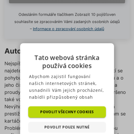
Odesláním formuláře tlačítkem Zobrazit 10 pojišťoven
souhlasíte se zpracováním Vámi zadaných osobních údajů
–
Informace o zpracování osobních údajů
Automyčka
Tato webová stránka
Nejspíš nejjednodušší řešení. Mycí linku už dnes
používá cookies
najdete na většině benzínových pump. Ceny mytí se
Abychom zajistil fungování
pohybují od 90 Kč – 300 Kč. Vůz vjede do tunelu a o
našich internetových stránek,
jeho čistotu už se postarají mechanické kartáče a
usnadnili Vám jejich procházení,
proudy vody. U některých programů je mytí završeno
nabídli přizpůsobený obsah
také voskováním.
nebo reklamu a mohli anonymně
Nevýhodou automyčky je bezesporu její neúplná
analyzovat návštěvnost,
POVOLIT VŠECHNY COOKIES
prestižnost. Na autě se mohou najít místečka, kam se
využíváme soubory cookies,
kartáče nedostaly a je potřeba je dočistit ručně.
které sdílíme se svými partnery
POVOLIT POUZE NUTNÉ
Problém kartáčků dále pokračuje, protože mohou
pro sociální média, inzerci a