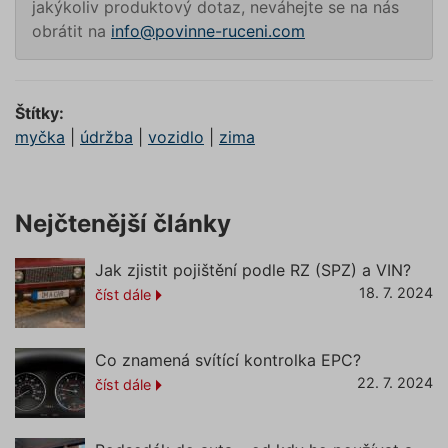
jakýkoliv produktový dotaz, neváhejte se na nás
dalšího 
o relaci
obrátit na
info@povinne-ruceni.com
uživatel
utm_source
.povinne-
1 den
Tento s
ruceni.com
cookie
používá
správn
Štítky:
funkčno
a priorit
myčka
|
údržba
|
vozidlo
|
zima
záznamů
dalšího 
o relaci
uživatel
Nejčtenější články
CookieScriptConsent
1 rok
Tento s
CookieScript
cookie 
.povinne-
služba 
ruceni.com
Script.c
Jak zjistit pojištění podle RZ (SPZ) a VIN?
zapamat
předvol
18. 7. 2024
číst dále
souhlas
soubory
návštěvn
nutné, 
Co znamená svítící kontrolka EPC?
banner 
Cookie-
22. 7. 2024
číst dále
Script.
Zásadách ochrany osobních
fungova
správně
údajů
Zásadách používání cookies
_GRECAPTCHA
5 měsíců
Google
Google LLC