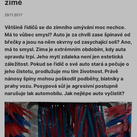
zimě
29.11.2017
Většině řidičů se do zimního umývání moc nechce.
Má to vůbec smysl? Auto je za chvíli zase špinavé od
břečky a jsou na něm skvrny od zasychající soli? Ano,
má to smysl. Zima je extrémním obdobím, kdy auta
opravdu trpí. Jeho mytí zdaleka není jen estetická
záležitost. Pokud se řidič o své auto stará a pečuje o
jeho čistotu, prodlužuje mu tím životnost. Právě
nánosy špíny mohou poškodit podběhy, blatníky a
prahy vozu. Posypová sůl je agresivní postupně
narušuje lak automobilu. Jak nejlépe auto vyčistit?