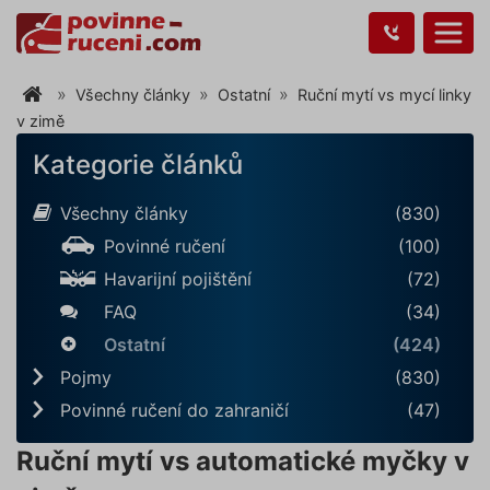
Všechny články
Ostatní
Ruční mytí vs mycí linky
v zimě
Kategorie článků
Všechny články
(830)
Povinné ručení
(100)
Havarijní pojištění
(72)
FAQ
(34)
Ostatní
(424)
Pojmy
(830)
Povinné ručení do zahraničí
(47)
Ruční mytí vs automatické myčky v