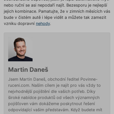
pouze tzv. nutné nebo funkční
Nezbytně nutné soubory cookies
nebo ruční se asi nepodaří najít. Bezesporu je nejlepší
zprostředkovávají základní funkčnost stránky,
cookies, jejichž použití je
web bez nich nemůže fungovat. Tyto cookies
jejich kombinace. Pamatujte, že v zimních měsících vás
nezbytné pro chod této webové
můžeme využívat i bez Vašeho souhlasu.
bude v čistém autě i lépe vidět a můžete tak zamezit
stránky. Nastavení cookies
Poskytovatel /
vzniku dopravní
nehody
.
můžete kdykoliv upravit na
Název
Vyprší
Popis
Doména
podstránce "Změnit nastavení
affiliate
.povinne-
1 den
Tento s
Cookies" v zápatí našich
ruceni.com
cookie
používá
internetových stránek. Další
správn
informace naleznete v našich
funkčno
a priorit
Zásadách ochrany osobních
záznamů
dalšího 
údajů
a
Zásadách používání
o relaci
souborů cookie
.“
uživatel
Martin Daneš
testing
.povinne-
1 den
Tento s
ruceni.com
cookie
Jsem Martin Daneš, obchodní ředitel Povinne-
používá
AB testo
ruceni.com. Naším cílem je najít pro vás vždy to
utm_campaign
.povinne-
1 den
Tento s
nejvhodnější pojištění dle vašich potřeb. Díky
ruceni.com
cookie
široké nabídce produktů od všech významných
používá
správn
pojišťoven vám dokážeme poskytnout řešení
funkčno
a priorit
odpovídající vašim představám. Když budete mít
záznamů