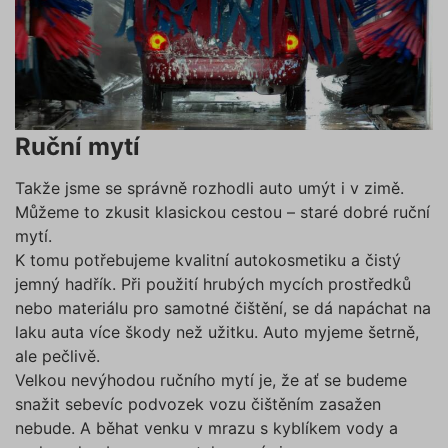
Ruční mytí
Takže jsme se správně rozhodli auto umýt i v zimě.
Můžeme to zkusit klasickou cestou – staré dobré ruční
mytí.
K tomu potřebujeme kvalitní autokosmetiku a čistý
jemný hadřík. Při použití hrubých mycích prostředků
nebo materiálu pro samotné čištění, se dá napáchat na
laku auta více škody než užitku. Auto myjeme šetrně,
ale pečlivě.
Velkou nevýhodou ručního mytí je, že ať se budeme
snažit sebevíc podvozek vozu čištěním zasažen
nebude. A běhat venku v mrazu s kyblíkem vody a