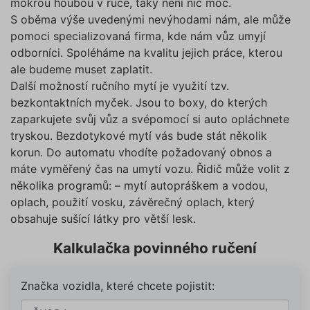
mokrou houbou v ruce, taky není nic moc.
S oběma výše uvedenými nevýhodami nám, ale může
pomoci specializovaná firma, kde nám vůz umyjí
odborníci. Spoléháme na kvalitu jejich práce, kterou
ale budeme muset zaplatit.
Další možností ručního mytí je využití tzv.
bezkontaktních myček. Jsou to boxy, do kterých
zaparkujete svůj vůz a svépomocí si auto opláchnete
tryskou. Bezdotykové mytí vás bude stát několik
korun. Do automatu vhodíte požadovaný obnos a
máte vyměřený čas na umytí vozu. Řidič může volit z
několika programů: – mytí autopráškem a vodou,
oplach, použití vosku, závěrečný oplach, který
obsahuje sušící látky pro větší lesk.
Kalkulačka povinného ručení
Značka vozidla, které chcete pojistit: