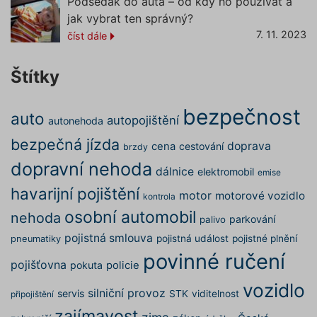
Podsedák do auta – od kdy ho používat a
4 týdny
reCAPT
www.google.com
nastaví 
jak vybrat ten správný?
spuštěn
7. 11. 2023
číst dále
potřebn
soubor 
(_GREC
www.povinne-
za účel
Štítky
provede
ruceni.com
analýzy r
suriSite
www.povinne-
2 dny
Ovlivňu
bezpečnost
auto
ruceni.com
vzhled (
https://www.povinne-
autopojištění
autonehoda
online
ruceni.com/kontakt/
kalkulač
bezpečná jízda
doprava
cena
cestování
brzdy
PHPSESSID
Zavřením
Cookie
PHP.net
dopravní nehoda
prohlížeče
generov
www.povinne-
dálnice
elektromobil
emise
aplikac
ruceni.com
založen
https://www.povinne-
havarijní pojištění
motor
motorové vozidlo
jazyce 
kontrola
ruceni.com/informace-o-zpracovani-
Toto je
osobní automobil
nehoda
univerzá
osobnich-udaju/
parkování
palivo
identifi
používa
pojistná smlouva
pojistná událost
pojistné plnění
pneumatiky
udržová
povinné ručení
proměn
zde
pojišťovna
pokuta
policie
relací už
Obvykle
vozidlo
jedná o
silniční provoz
servis
STK
viditelnost
připojištění
náhodn
vygener
zajímavost
číslo, je