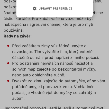
poškodit lak vozu. Nutno podotknout, že k takovému
analýzu. Některé typy cookies
poškození dochází hlavně v myčkách, které jsou
UPRAVIT PREFERENCE
(výkonové soubory, soubory
špatně seřízeny, nebo používají špinavé a opotřebené
cílení, funkční soubory,
čistící kartáče. Pro kabát vašeho vozu může být
NEZBYTNĚ NUTNÉ SOUBORY
nezařazené soubory) můžeme
nebezpečná i agresivní chemie, která je pro mytí
využívat pouze s Vaším
používána.
VÝKONOVÉ SOUBORY
předchozím souhlasem, který
Rady na závěr:
můžete udělit zaškrtnutím
SOUBORY CÍLENÍ
políčka u příslušného druhu
Před začátkem zimy vůz řádně umyjte a
cookies pod tlačítkem „Upravit
navoskujte. Tím vytvoříte film, který exteriér
preference“. Souhlas s použitím
FUNKČNÍ SOUBORY
částečně ochrání před nepřízní zimního počasí.
všech těchto typů cookies
Pro odstranění největších nánosů nečistot a
můžete udělit také jednoduše
NEZAŘAZENÉ SOUBORY
solných map zajeďte do bezkontaktní myčky,
jedním kliknutím na tlačítko
nebo auto opláchněte ručně.
„Povolit všechny cookies“. Pokud
Dvakrát za zimu zajeďte do automyčky, ať se vám
si nepřejete udělit souhlas s
pořádně umyje i podvozek vozu. V chladném
používáním žádného z
Nezbytně nutné soubory
počasí, je vhodné vjet do myčky se zahřátým
volitelných typů cookies, klikněte
Výkonové soubory
Soubory cílení
autem.
na tlačítko „Povolit pouze nutné
Funkční soubory
Nezařazené soubory
cookies“, a my budeme využívat
Jednoznačná odpověď, jestli je lepší automatické mytí