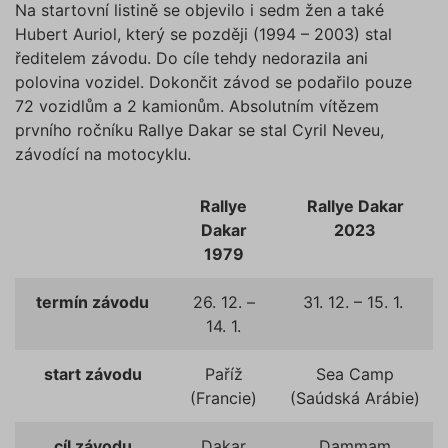
Na startovní listině se objevilo i sedm žen a také
Hubert Auriol, který se později (1994 – 2003) stal
ředitelem závodu. Do cíle tehdy nedorazila ani
polovina vozidel. Dokončit závod se podařilo pouze
72 vozidlům a 2 kamionům. Absolutním vítězem
prvního ročníku Rallye Dakar se stal Cyril Neveu,
závodící na motocyklu.
Rallye
Rallye Dakar
Dakar
2023
1979
termín závodu
26. 12. –
31. 12. – 15. 1.
14. 1.
start závodu
Paříž
Sea Camp
(Francie)
(Saúdská Arábie)
cíl závodu
Dakar
Dammam