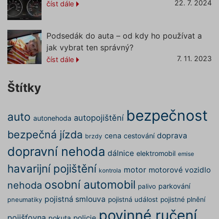
týdny
vyu
.googleadservices.com
22. 7. 2024
číst dále
Goo
Ser
měř
rek
Podsedák do auta – od kdy ho používat a
kam
zle
jak vybrat ten správný?
rel
nab
7. 11. 2023
číst dále
uži
test_cookie
14 minut
Ten
Google LLC
58 sekund
coo
.doubleclick.net
Štítky
spo
Dou
(kte
bezpečnost
spo
auto
autopojištění
Goo
autonehoda
zjis
ph_phc_8q3RZoeU9DOHsy2HvfIsT1AOvrphqCLUdL1yW1y8zCS_po
pro
bezpečná jízda
doprava
cena
cestování
brzdy
náv
web
dopravní nehoda
sou
dálnice
elektromobil
emise
havarijní pojištění
_gcl_au
2 měsíce 4
Ten
Google LLC
motor
motorové vozidlo
kontrola
týdny
coo
.povinne-ruceni.com
spo
osobní automobil
nehoda
parkování
palivo
Dou
pro
pojistná smlouva
pojistná událost
pojistné plnění
pneumatiky
inf
__kla_id
tom
povinné ručení
kon
pojišťovna
pokuta
policie