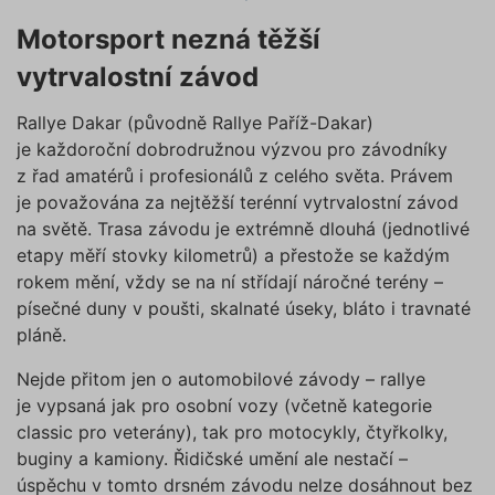
Motorsport nezná těžší
vytrvalostní závod
Rallye Dakar (původně Rallye Paříž-Dakar)
je každoroční dobrodružnou výzvou pro závodníky
z řad amatérů i profesionálů z celého světa. Právem
je považována za nejtěžší terénní vytrvalostní závod
na světě. Trasa závodu je extrémně dlouhá (jednotlivé
etapy měří stovky kilometrů) a přestože se každým
rokem mění, vždy se na ní střídají náročné terény –
písečné duny v poušti, skalnaté úseky, bláto i travnaté
pláně.
Nejde přitom jen o automobilové závody – rallye
je vypsaná jak pro osobní vozy (včetně kategorie
classic pro veterány), tak pro motocykly, čtyřkolky,
buginy a kamiony. Řidičské umění ale nestačí –
úspěchu v tomto drsném závodu nelze dosáhnout bez