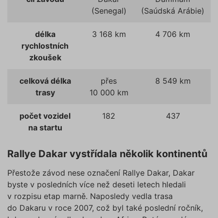
(Senegal)
(Saúdská Arábie)
délka
3 168 km
4 706 km
rychlostních
zkoušek
celková délka
přes
8 549 km
trasy
10 000 km
počet vozidel
182
437
na startu
Rallye Dakar vystřídala několik kontinentů
Přestože závod nese označení Rallye Dakar, Dakar
byste v posledních více než deseti letech hledali
v rozpisu etap marně. Naposledy vedla trasa
do Dakaru v roce 2007, což byl také poslední ročník,