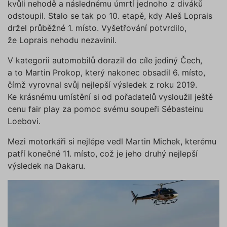
kvůli nehodě a následnému úmrtí jednoho z diváků
Funkční soubory
Nezařazené soubory
cookies“, a my budeme využívat
odstoupil. Stalo se tak po 10. etapě, kdy Aleš Loprais
pouze tzv. nutné nebo funkční
Nezbytně nutné soubory cookies
držel průběžné 1. místo. Vyšetřování potvrdilo,
zprostředkovávají základní funkčnost stránky,
cookies, jejichž použití je
web bez nich nemůže fungovat. Tyto cookies
že Loprais nehodu nezavinil.
nezbytné pro chod této webové
můžeme využívat i bez Vašeho souhlasu.
stránky. Nastavení cookies
V kategorii automobilů dorazil do cíle jediný Čech,
Poskytovatel /
můžete kdykoliv upravit na
Název
Vyprší
Popis
Doména
a to Martin Prokop, který nakonec obsadil 6. místo,
podstránce "Změnit nastavení
čímž vyrovnal svůj nejlepší výsledek z roku 2019.
affiliate
.povinne-
1 den
Tento s
Cookies" v zápatí našich
ruceni.com
cookie
Ke krásnému umístění si od pořadatelů vysloužil ještě
používá
internetových stránek. Další
správn
cenu fair play za pomoc svému soupeři Sébasteinu
informace naleznete v našich
funkčno
a priorit
Loebovi.
Zásadách ochrany osobních
záznamů
dalšího 
údajů
a
Zásadách používání
Mezi motorkáři si nejlépe vedl Martin Michek, kterému
o relaci
souborů cookie
.“
uživatel
patří konečné 11. místo, což je jeho druhý nejlepší
testing
.povinne-
1 den
Tento s
výsledek na Dakaru.
ruceni.com
cookie
používá
AB testo
utm_campaign
.povinne-
1 den
Tento s
ruceni.com
cookie
používá
správn
funkčno