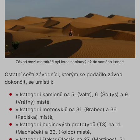
a priorit
záznamů
dalšího 
o relaci
uživatel
utm_source
.povinne-
1 den
Tento s
ruceni.com
cookie
používá
správn
funkčno
a priorit
záznamů
dalšího 
Závod mezi motorkáři byl letos napínavý až do samého konce.
o relaci
uživatel
Ostatní čeští závodníci, kterým se podařilo závod
CookieScriptConsent
1 rok
Tento s
CookieScript
dokončit, se umístili:
cookie 
.povinne-
služba 
ruceni.com
Script.c
v kategorii kamionů na 5. (Valtr), 6. (Šoltys) a 9.
zapamat
předvol
(Vrátný) místě,
souhlas
v kategorii motocyklů na 31. (Brabec) a 36.
soubory
návštěvn
(Pabiška) místě,
nutné, 
banner 
v kategorii buginových prototypů (T3) na 11.
Cookie-
(Macháček) a 33. (Koloc) místě,
Script.
Zásadách ochrany osobních
fungova
v kategorii Dakar Classic na 37. (Martinec), 51.