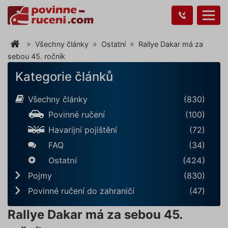
Všechny články
Ostatní
Rallye Dakar má za
sebou 45. ročník
Kategorie článků
Všechny články
(830)
Povinné ručení
(100)
Havarijní pojištění
(72)
FAQ
(34)
Ostatní
(424)
Pojmy
(830)
Povinné ručení do zahraničí
(47)
Rallye Dakar má za sebou 45.