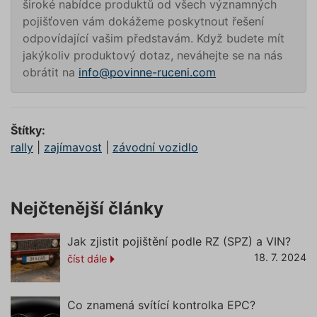
Google LLC
široké nabídce produktů od všech významných
4 týdny
coo
.youtube.com
You
pojišťoven vám dokážeme poskytnout řešení
sle
odpovídající vašim představám. Když budete mít
uži
pře
jakýkoliv produktový dotaz, neváhejte se na nás
vid
vlo
obrátit na
info@povinne-ruceni.com
web
_ga_60FLXD392F
urči
náv
pou
neb
ver
Štítky:
You
rally
|
zajímavost
|
závodní vozidlo
_ga
_uetvid
1 rok
Tot
Microsoft
coo
Corporation
vyu
.povinne-ruceni.com
spo
Mic
Nejčtenější články
Ads
sle
so
coo
Jak zjistit pojištění podle RZ (SPZ) a VIN?
Umo
18. 7. 2024
kom
číst dále
uži
již 
náš
Co znamená svítící kontrolka EPC?
GCL_AW_P
2 měsíce 4
Tat
Google