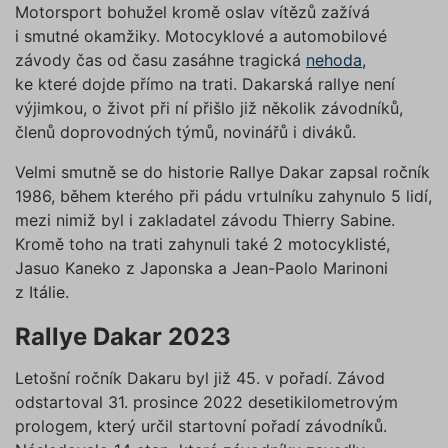
Motorsport bohužel kromě oslav vítězů zažívá
i smutné okamžiky. Motocyklové a automobilové
závody čas od času zasáhne tragická
nehoda
,
ke které dojde přímo na trati. Dakarská rallye není
výjimkou, o život při ní přišlo již několik závodníků,
členů doprovodných týmů, novinářů i diváků.
Velmi smutně se do historie Rallye Dakar zapsal ročník
1986, během kterého při pádu vrtulníku zahynulo 5 lidí,
mezi nimiž byl i zakladatel závodu Thierry Sabine.
Kromě toho na trati zahynuli také 2 motocyklisté,
Jasuo Kaneko z Japonska a Jean-Paolo Marinoni
z Itálie.
Rallye Dakar 2023
Letošní ročník Dakaru byl již 45. v pořadí. Závod
odstartoval 31. prosince 2022 desetikilometrovým
prologem, který určil startovní pořadí závodníků.