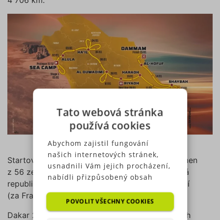
4 706 km.
Tato webová stránka
používá cookies
Mapa trasy Rallye Dakar 2023 | Zdroj: dakar.com
Abychom zajistil fungování
našich internetových stránek,
Startovní listina čítala celkem 437 vozů a 818 jmen
usnadnili Vám jejich procházení,
z 56 zemí. S 39 přihlášenými účastníky se Česká
nabídli přizpůsobený obsah
republika stala 5. nejpočetněji zastoupenou zemí
nebo reklamu a mohli anonymně
(za Francií, Španělskem, Nizozemskem a Itálií).
analyzovat návštěvnost,
POVOLIT VŠECHNY COOKIES
využíváme soubory cookies,
Dakar 2023 přinesl spoustu úžasných i smutných