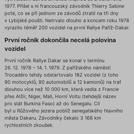
1977. Přišel s ní francouzský závodník Thierry Sabine
poté, co se při jednom ze závodů ztratil na tři dny
v Lybijské poušti. Netrvalo dlouho a koncem roku 1978
vyrazilo téměř 200 vozidel na první Rallye Paříž-Dakar.
První ročník dokončila necelá polovina
vozidel
První ročník Rallye Dakar se konal v termínu
26. 12. 1978 – 14. 1. 1979. Z pařížského náměstí
Trocadéro tehdy odstartovalo 182 vozidel (z toho
90 motocyklů, 80 automobilů a 12 kamionů) na trať
dlouhou více než 10 000 km, která vedla z Francie
přes Alžír, Niger, Mali, Horní Voltu (tehdejší název
pro stát Burkina Faso) až do Senegalu. Cíl
byl u Růžového jezera poblíž senegalského hlavního
města Dakaru. Závodníky čekalo 3 168 km
rychlostních zkoušek.