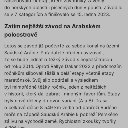
Následovalo 14 etap, které závodníky zavedly
do horských oblastí i písečných dun v poušti. Závodilo
se v 7 kategoriích a finišovalo se 15. ledna 2023.
Zatím nejtěžší závod na Arabském
poloostrově
Letos se závod již počtvrté za sebou konal na území
Saúdské Arábie. Pořadatelé předem avizovali,
že se bude jednat o těžký závod s nejdelší trasou
od roku 2014. Oproti Rallye Dakar 2022 a předchozím
ročníkům slibovali těžší a delší etapy včetně etapy
maratónské. Svůj slib dodrželi a výsledkem
byl mimořádně těžký ročník, jeden z nejtěžších
v historii, který dal zabrat i mnohým favoritům. Etapy
byly nově děleny do dvou variant (A a B). Trasa
o celkové délce 8 549 km vedla od pobřeží Rudého
moře na západě Saúdské Arábie k pobřeží Perského
zálivu na východě země. Rychlostní zkoušky tvořily