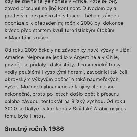
kdy se slavná rallye konala v Africe. Poté se celý
závod přesunul na jiný kontinent. Důvodem byla
především bezpečnostní situace – během závodu
docházelo k přepadením; ročník 2008 byl dokonce
krátce před startem kvůli teroristickým útokům
v Mauritánii zrušen.
Od roku 2009 čekaly na závodníky nové výzvy v Jižní
Americe. Nejprve se jezdilo v Argentině a v Chile,
později se přidaly i další státy. Jihoamerické trasy
vedly pouštěmi i vysokými horami, závodníci tak čelili
obrovským výkyvům počasí a také nadmořských
výšek. Možnosti jihoamerické krajiny ale nejsou
nekonečné, proto po letech došlo opět k přesunu
celého závodu, tentokrát na Blízký východ. Od roku
2020 se Rallye Dakar koná v Saúdské Arábii, nejinak
tomu bylo i letos.
Smutný ročník 1986