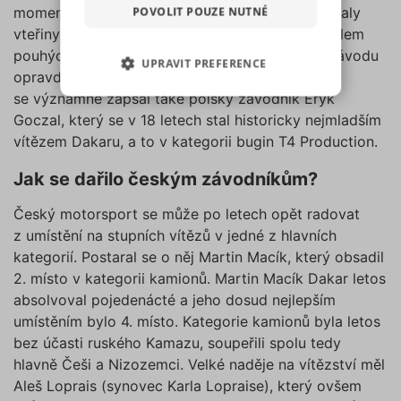
které sdílíme se svými partnery
POVOLIT POUZE NUTNÉ
momentů. V kategorii motocyklů v cíli rozhodovaly
pro sociální média, inzerci a
vteřiny – první dva jezdci dorazili do cíle s rozdílem
analýzu. Některé typy cookies
pouhých 43 sekund, což je po čtrnáctidenním závodu
UPRAVIT PREFERENCE
(výkonové soubory, soubory
opravdu těsný výsledek. Do letošního ročníku
cílení, funkční soubory,
se významně zapsal také polský závodník Eryk
NEZBYTNĚ NUTNÉ SOUBORY
nezařazené soubory) můžeme
Goczal, který se v 18 letech stal historicky nejmladším
využívat pouze s Vaším
vítězem Dakaru, a to v kategorii bugin T4 Production.
VÝKONOVÉ SOUBORY
předchozím souhlasem, který
můžete udělit zaškrtnutím
Jak se dařilo českým závodníkům?
SOUBORY CÍLENÍ
políčka u příslušného druhu
cookies pod tlačítkem „Upravit
Český motorsport se může po letech opět radovat
preference“. Souhlas s použitím
FUNKČNÍ SOUBORY
z umístění na stupních vítězů v jedné z hlavních
všech těchto typů cookies
kategorií. Postaral se o něj Martin Macík, který obsadil
můžete udělit také jednoduše
NEZAŘAZENÉ SOUBORY
2. místo v kategorii kamionů. Martin Macík Dakar letos
jedním kliknutím na tlačítko
absolvoval pojedenácté a jeho dosud nejlepším
„Povolit všechny cookies“. Pokud
umístěním bylo 4. místo. Kategorie kamionů byla letos
si nepřejete udělit souhlas s
bez účasti ruského Kamazu, soupeřili spolu tedy
používáním žádného z
Nezbytně nutné soubory
hlavně Češi a Nizozemci. Velké naděje na vítězství měl
volitelných typů cookies, klikněte
Výkonové soubory
Soubory cílení
Aleš Loprais (synovec Karla Lopraise), který ovšem
na tlačítko „Povolit pouze nutné