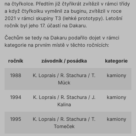
náhodn
na čtyřkolce. Předtím již čtyřikrát zvítězil v rámci třídy
vygener
číslo, je
a když čtyřkolku vyměnil za buginu, zvítězil v roce
použití
2021 v rámci skupiny T3 (lehké prototypy). Letošní
být spec
pro dan
ročník byl jeho 17. účastí na Dakaru.
ale dob
příklade
udržová
Čechům se tedy na Dakaru podařilo dojet v rámci
přihláš
stavu už
kategorie na prvním místě v těchto ročnících:
mezi st
pfp-uid
.povinne-
1 rok 1
Tento s
ročník
závodník / posádka
kategorie
ruceni.com
měsíc
cookie
používá
správn
funkčno
1988
K. Loprais / R. Stachura / T.
kamiony
a priorit
Mück
záznamů
dalšího 
o relaci
uživatel
1994
K. Loprais / R. Stachura / J.
kamiony
Kalina
utm_medium
.povinne-
1 den
Tento s
ruceni.com
cookie
používá
správn
1995
K. Loprais / R. Stachura / T.
kamiony
funkčno
a priorit
Tomeček
záznamů
dalšího 