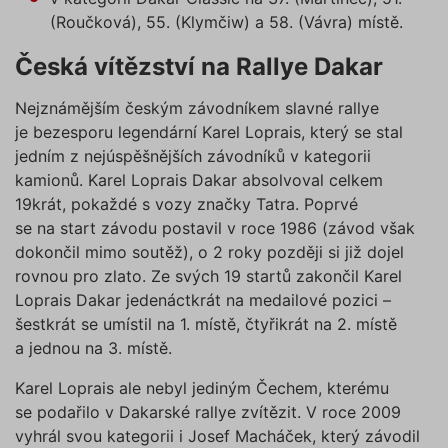
správně
údajů
Zásadách používání cookies
(Roučková), 55. (Klymčiw) a 58. (Vávra) místě.
_GRECAPTCHA
5 měsíců
Google
Google LLC
4 týdny
reCAPT
www.google.com
nastaví 
Česká vítězství na Rallye Dakar
spuštěn
potřebn
soubor 
Nejznámějším českým závodníkem slavné rallye
(_GREC
www.povinne-
za účel
je bezesporu legendární Karel Loprais, který se stal
provede
ruceni.com
jedním z nejúspěšnějších závodníků v kategorii
analýzy r
kamionů. Karel Loprais Dakar absolvoval celkem
suriSite
www.povinne-
2 dny
Ovlivňu
ruceni.com
vzhled (
https://www.povinne-
19krát, pokaždé s vozy značky Tatra. Poprvé
online
ruceni.com/kontakt/
se na start závodu postavil v roce 1986 (závod však
kalkulač
dokončil mimo soutěž), o 2 roky později si již dojel
PHPSESSID
Zavřením
Cookie
PHP.net
prohlížeče
generov
www.povinne-
rovnou pro zlato. Ze svých 19 startů zakončil Karel
aplikac
ruceni.com
Loprais Dakar jedenáctkrát na medailové pozici –
založen
https://www.povinne-
jazyce 
šestkrát se umístil na 1. místě, čtyřikrát na 2. místě
ruceni.com/informace-o-zpracovani-
Toto je
univerzá
osobnich-udaju/
a jednou na 3. místě.
identifi
používa
udržová
Karel Loprais ale nebyl jediným Čechem, kterému
proměn
zde
se podařilo v Dakarské rallye zvítězit. V roce 2009
relací už
Obvykle
vyhrál svou kategorii i Josef Macháček, který závodil
jedná o