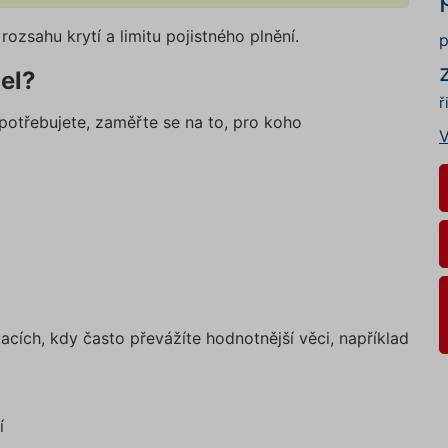
ozsahu krytí a limitu pojistného plnění.
p
del?
ř
l potřebujete, zaměřte se na to, pro koho
V
acích, kdy často převážíte hodnotnější věci, například
í