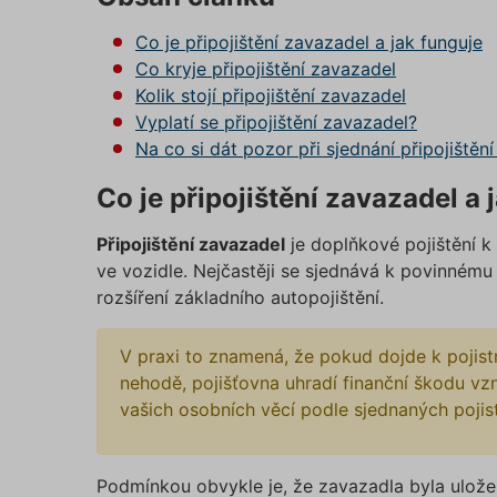
Co je připojištění zavazadel a jak funguje
Co kryje připojištění zavazadel
Kolik stojí připojištění zavazadel
Vyplatí se připojištění zavazadel?
Na co si dát pozor při sjednání připojištěn
Co je připojištění zavazadel a 
Připojištění zavazadel
je doplňkové pojištění k 
ve vozidle. Nejčastěji se sjednává k povinnému 
rozšíření základního autopojištění.
V praxi to znamená, že pokud dojde k pojist
nehodě, pojišťovna uhradí finanční škodu v
vašich osobních věcí podle sjednaných poji
Podmínkou obvykle je, že zavazadla byla uložen