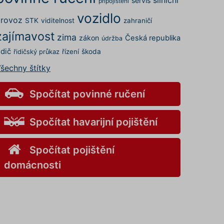
servis
připojištění
vozidlo
rovoz
STK
viditelnost
zahraničí
zajímavost
zima
zákon
Česká republika
údržba
idič
řízení
škoda
řidičský průkaz
šechny štítky
Spočítat povinné ručení
Spočítat havarijní pojištění
Spočítat pojištění
domácnosti