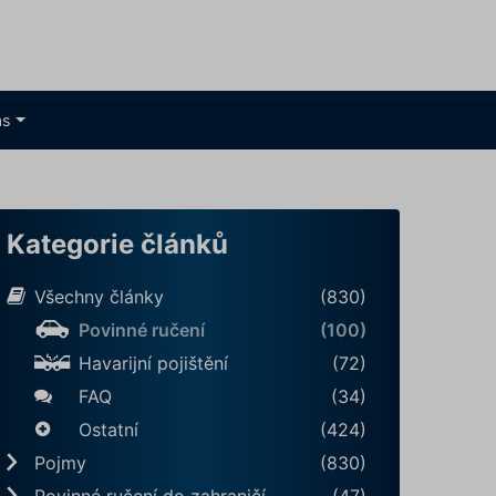
ás
Kategorie článků
Všechny články
(830)
Povinné ručení
(100)
Havarijní pojištění
(72)
FAQ
(34)
Ostatní
(424)
Pojmy
(830)
Povinné ručení do zahraničí
(47)