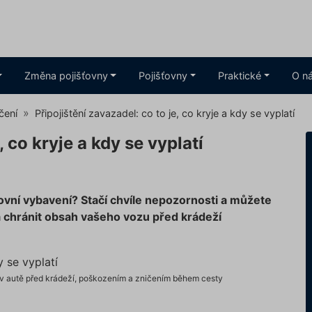
Změna pojišťovny
Pojišťovny
Praktické
O n
čení
Připojištění zavazadel: co to je, co kryje a kdy se vyplatí
, co kryje a kdy se vyplatí
tovní vybavení? Stačí chvíle nepozornosti a můžete
há chránit obsah vašeho vozu před krádeží
é v autě před krádeží, poškozením a zničením během cesty