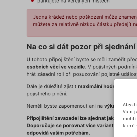
parkujete na veřejných místech
Jedna krádež nebo poškození může znamenat 
můžete za relativně nízkou částku předejít
Na co si dát pozor při sjednání
U tohoto připojištění byste se měli zaměřit př
osobních věcí ve vozidle
. V pojistných podmí
hrát zásadní roli při posuzování pojistné událost
Dále je důležité zjistit
maximální hodnotu věcí
,
pojistného plnění.
Abych
Neměli byste zapomenout ani na
výluky z pojiš
Vám j
Připojištění zavazadel lze sjednat jako doplně
mohli
Doporučuje se porovnat více variant, zkontrolo
které 
Někte
odpovídá vašim potřebám.