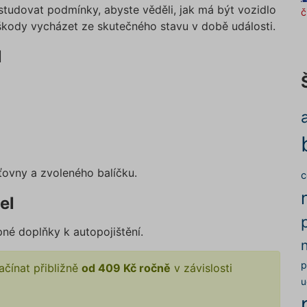
ostudovat podmínky, abyste věděli, jak má být vozidlo
č
škody vycházet ze skutečného stavu v době události.
l
šťovny a zvoleného balíčku.
c
el
pné doplňky k autopojištění.
p
ačínat přibližně
od 409 Kč ročně
v závislosti
u