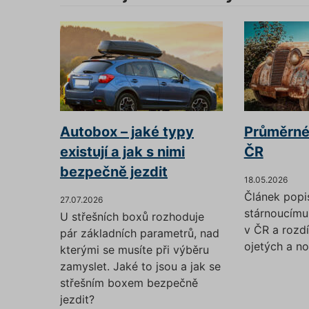
PHPSES
pfp-ui
ruceni.
Autobox – jaké typy
Průměrné 
ruceni.
utm_m
existují a jak s nimi
ČR
bezpečně jezdit
18.05.2026
Článek popi
gclid
27.07.2026
stárnoucím
U střešních boxů rozhoduje
v ČR a rozd
pár základních parametrů, nad
ojetých a n
kterými se musíte při výběru
zamyslet. Jaké to jsou a jak se
střešním boxem bezpečně
Název
Název
Název
jezdit?
__Sec