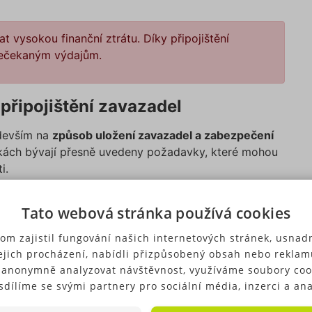
vysokou finanční ztrátu. Díky připojištění
 nečekaným výdajům.
 připojištění zavazadel
edevším na
způsob uložení zavazadel a zabezpečení
nkách bývají přesně uvedeny požadavky, které mohou
i.
 kterou pojištění kryje. S tím úzce souvisejí i limity
Tato webová stránka používá cookies
om zajistil fungování našich internetových stránek, usnadn
tění
.
ejich procházení, nabídli přizpůsobený obsah nebo reklam
k k povinnému ručení nebo havarijnímu pojištění.
 anonymně analyzovat návštěvnost, využíváme soubory coo
vat podmínky a vybrat to pojištění, které nejlépe
sdílíme se svými partnery pro sociální média, inzerci a ana
ré typy cookies (výkonové soubory, soubory cílení, funkční