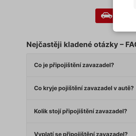
soubo
předc
Spočít
přísl
Souhl
jedno
N
Pokud
Nejčastěji kladené otázky – F
typů c
S
budem
použi
N
Co je připojištění zavazadel?
můžet
zápat
našic
soubo
Co kryje pojištění zavazadel v autě?
Ne
Kolik stojí připojištění zavazadel?
Nezbytně
fungovat
Název
Vyplatí se připojištění zavazadel?