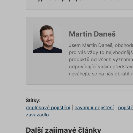
affiliat
testing
Martin Daneš
utm_c
Jsem Martin Daneš, obchodní
pro vás vždy to nejvhodnější
utm_so
produktů od všech významn
odpovídající vašim představ
neváhejte se na nás obrátit
Cookie
Štítky:
_GREC
doplňkové pojištění
|
havarijní pojištění
|
pojišt
zavazadlo
suriSit
Další zajímavé články
cookies