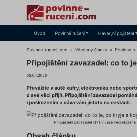
Úvod
Povinné ručení
Havarijní pojištění
Povinne-ruceni.com
Všechny články
Povinné ru
Připojištění zavazadel: co to je
08.04.2026
Převážíte v autě kufry, elektroniku nebo spor
o své věci přijít. Připojištění zavazadel pomá
i poškozením a dává vám jistotu na cestách.
Připojištění zavazadel chrání vaše věci uložen
Obsah článku