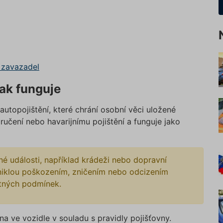
í zavazadel
jak funguje
autopojištění, které chrání osobní věci uložené
ručení nebo havarijnímu pojištění a funguje jako
né události, například krádeži nebo dopravní
zniklou poškozením, zničením nebo odcizením
stných podmínek.
a ve vozidle v souladu s pravidly pojišťovny.