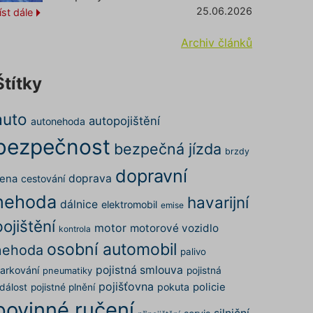
25.06.2026
íst dále
Archiv článků
Štítky
auto
autopojištění
autonehoda
bezpečnost
bezpečná jízda
brzdy
dopravní
doprava
ena
cestování
nehoda
havarijní
dálnice
elektromobil
emise
pojištění
motor
motorové vozidlo
kontrola
osobní automobil
nehoda
palivo
pojistná smlouva
arkování
pojistná
pneumatiky
pojišťovna
pokuta
policie
dálost
pojistné plnění
povinné ručení
silniční