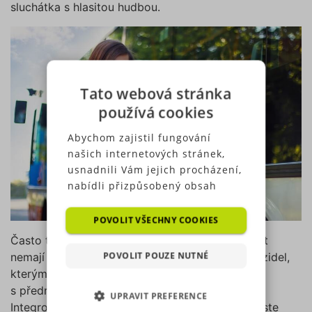
sluchátka s hlasitou hudbou.
Tato webová stránka
používá cookies
Abychom zajistil fungování
našich internetových stránek,
usnadnili Vám jejich procházení,
nabídli přizpůsobený obsah
nebo reklamu a mohli anonymně
analyzovat návštěvnost,
POVOLIT VŠECHNY COOKIES
využíváme soubory cookies,
Často také chodci zapomínají na to, že přednost
které sdílíme se svými partnery
POVOLIT POUZE NUTNÉ
nemají před jedoucí tramvají. Dalším druhem vozidel,
pro sociální média, inzerci a
kterým nesmíte zkřížit cestu jsou potom vozy
analýzu. Některé typy cookies
s přednostním právem jízdy, tedy složky
UPRAVIT PREFERENCE
(výkonové soubory, soubory
Integrovaného záchranného systému. Co dál byste