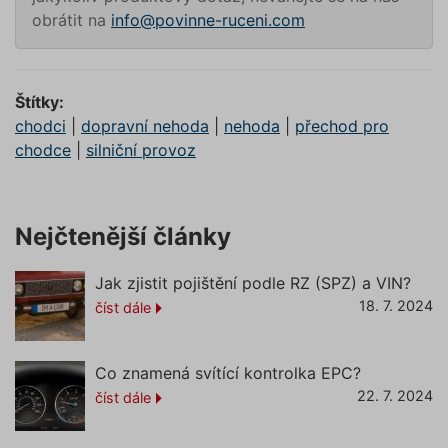
utm_source
.povinne-
1 den
Tento s
obrátit na
info@povinne-ruceni.com
ruceni.com
cookie
používá
správn
funkčno
a priorit
záznamů
Štítky:
dalšího 
o relaci
chodci
|
dopravní nehoda
|
nehoda
|
přechod pro
uživatel
chodce
|
silniční provoz
CookieScriptConsent
1 rok
Tento s
CookieScript
cookie 
.povinne-
služba 
ruceni.com
Script.c
zapamat
Nejčtenější články
předvol
souhlas
soubory
návštěvn
Jak zjistit pojištění podle RZ (SPZ) a VIN?
nutné, 
banner 
18. 7. 2024
číst dále
Cookie-
Script.
Zásadách ochrany osobních
fungova
správně
údajů
Zásadách používání cookies
Co znamená svítící kontrolka EPC?
_GRECAPTCHA
5 měsíců
Google
Google LLC
22. 7. 2024
číst dále
4 týdny
reCAPT
www.google.com
nastaví 
spuštěn
potřebn