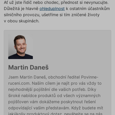
Ať už jste řidič nebo chodec, přednost si nevynucujte.
stránky. Nastavení cookies
Poskytovatel /
Důležitá je hlavně
ohleduplnost
k ostatním účastníkům
můžete kdykoliv upravit na
Název
Vyprší
Popis
Doména
silničního provozu, ušetříme si tím zničené životy
podstránce "Změnit nastavení
affiliate
.povinne-
1 den
Tento s
v obou skupinách.
Cookies" v zápatí našich
ruceni.com
cookie
používá
internetových stránek. Další
správn
informace naleznete v našich
funkčno
a priorit
Zásadách ochrany osobních
záznamů
dalšího 
údajů
a
Zásadách používání
o relaci
souborů cookie
.“
uživatel
testing
.povinne-
1 den
Tento s
ruceni.com
cookie
používá
Martin Daneš
AB testo
Jsem Martin Daneš, obchodní ředitel Povinne-
utm_campaign
.povinne-
1 den
Tento s
ruceni.com
cookie
ruceni.com. Naším cílem je najít pro vás vždy to
používá
správn
nejvhodnější pojištění dle vašich potřeb. Díky
funkčno
a priorit
široké nabídce produktů od všech významných
záznamů
pojišťoven vám dokážeme poskytnout řešení
dalšího 
o relaci
odpovídající vašim představám. Když budete mít
uživatel
jakýkoliv produktový dotaz, neváhejte se na nás