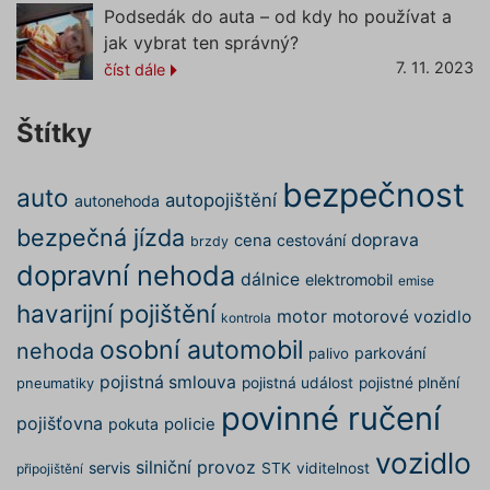
soubor 
Podsedák do auta – od kdy ho používat a
(_GREC
www.povinne-
za účel
jak vybrat ten správný?
provede
ruceni.com
7. 11. 2023
číst dále
analýzy r
suriSite
www.povinne-
2 dny
Ovlivňu
ruceni.com
vzhled (
https://www.povinne-
Štítky
online
ruceni.com/kontakt/
kalkulač
PHPSESSID
Zavřením
Cookie
PHP.net
bezpečnost
auto
prohlížeče
generov
www.povinne-
autopojištění
autonehoda
aplikac
ruceni.com
založen
https://www.povinne-
bezpečná jízda
doprava
cena
cestování
jazyce 
brzdy
ruceni.com/informace-o-zpracovani-
Toto je
dopravní nehoda
univerzá
osobnich-udaju/
dálnice
elektromobil
emise
identifi
používa
havarijní pojištění
motor
motorové vozidlo
udržová
kontrola
proměn
zde
osobní automobil
nehoda
relací už
parkování
palivo
Obvykle
jedná o
pojistná smlouva
pojistná událost
pojistné plnění
pneumatiky
náhodn
povinné ručení
vygener
pojišťovna
pokuta
policie
číslo, je
použití
vozidlo
být spec
silniční provoz
servis
STK
viditelnost
připojištění
pro dan
ale dob