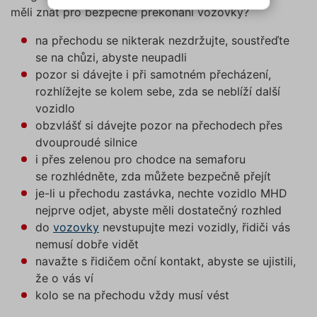
cílení, funkční soubory,
měli znát pro bezpečné překonání vozovky?
NEZBYTNĚ NUTNÉ SOUBORY
nezařazené soubory) můžeme
využívat pouze s Vaším
na přechodu se nikterak nezdržujte, soustřeďte
VÝKONOVÉ SOUBORY
předchozím souhlasem, který
se na chůzi, abyste neupadli
můžete udělit zaškrtnutím
pozor si dávejte i při samotném přecházení,
SOUBORY CÍLENÍ
políčka u příslušného druhu
rozhlížejte se kolem sebe, zda se neblíží další
cookies pod tlačítkem „Upravit
vozidlo
preference“. Souhlas s použitím
FUNKČNÍ SOUBORY
obzvlášť si dávejte pozor na přechodech přes
všech těchto typů cookies
dvouproudé silnice
můžete udělit také jednoduše
NEZAŘAZENÉ SOUBORY
i přes zelenou pro chodce na semaforu
jedním kliknutím na tlačítko
se rozhlédněte, zda můžete bezpečně přejít
„Povolit všechny cookies“. Pokud
je-li u přechodu zastávka, nechte vozidlo MHD
si nepřejete udělit souhlas s
nejprve odjet, abyste měli dostatečný rozhled
používáním žádného z
Nezbytně nutné soubory
do
vozovky
nevstupujte mezi vozidly, řidiči vás
volitelných typů cookies, klikněte
Výkonové soubory
Soubory cílení
nemusí dobře vidět
na tlačítko „Povolit pouze nutné
Funkční soubory
Nezařazené soubory
navažte s řidičem oční kontakt, abyste se ujistili,
cookies“, a my budeme využívat
že o vás ví
pouze tzv. nutné nebo funkční
Nezbytně nutné soubory cookies
zprostředkovávají základní funkčnost stránky,
cookies, jejichž použití je
kolo se na přechodu vždy musí vést
web bez nich nemůže fungovat. Tyto cookies
nezbytné pro chod této webové
můžeme využívat i bez Vašeho souhlasu.