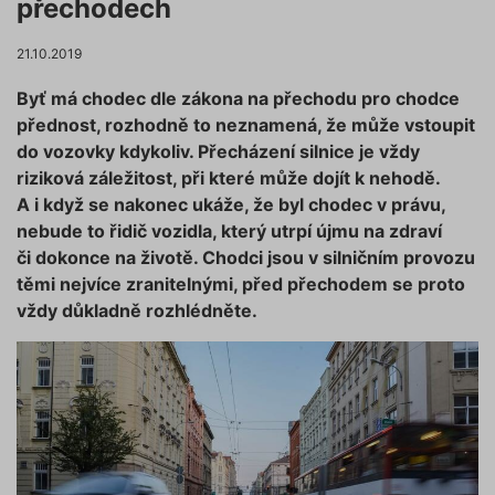
přechodech
21.10.2019
Byť má chodec dle zákona na přechodu pro chodce
přednost, rozhodně to neznamená, že může vstoupit
do vozovky kdykoliv. Přecházení silnice je vždy
riziková záležitost, při které může dojít k nehodě.
A i když se nakonec ukáže, že byl chodec v právu,
nebude to řidič vozidla, který utrpí újmu na zdraví
či dokonce na životě. Chodci jsou v silničním provozu
těmi nejvíce zranitelnými, před přechodem se proto
vždy důkladně rozhlédněte.