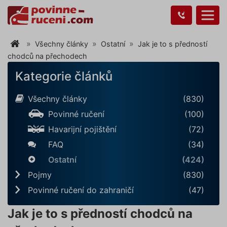
Všechny články
Ostatní
Jak je to s předností
chodců na přechodech
Kategorie článků
Všechny články
(830)
Povinné ručení
(100)
Havarijní pojištění
(72)
FAQ
(34)
Ostatní
(424)
Pojmy
(830)
Povinné ručení do zahraničí
(47)
Jak je to s předností chodců na