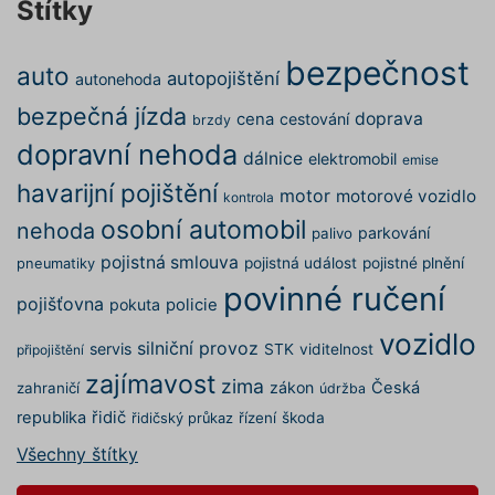
Štítky
testing
.povinne-
1 den
Tento s
ruceni.com
cookie
používá
AB testo
bezpečnost
auto
autopojištění
autonehoda
utm_campaign
.povinne-
1 den
Tento s
ruceni.com
cookie
bezpečná jízda
doprava
cena
cestování
brzdy
používá
správn
dopravní nehoda
funkčno
dálnice
elektromobil
emise
a priorit
záznamů
havarijní pojištění
motor
motorové vozidlo
kontrola
dalšího 
o relaci
osobní automobil
nehoda
uživatel
parkování
palivo
pojistná smlouva
utm_source
.povinne-
1 den
Tento s
pojistná událost
pojistné plnění
pneumatiky
ruceni.com
cookie
povinné ručení
používá
pojišťovna
pokuta
policie
správn
funkčno
vozidlo
a priorit
silniční provoz
servis
STK
viditelnost
připojištění
záznamů
dalšího 
zajímavost
zima
o relaci
zákon
Česká
zahraničí
údržba
uživatel
republika
řidič
řízení
škoda
řidičský průkaz
CookieScriptConsent
1 rok
Tento s
CookieScript
cookie 
.povinne-
Všechny štítky
služba 
ruceni.com
Script.c