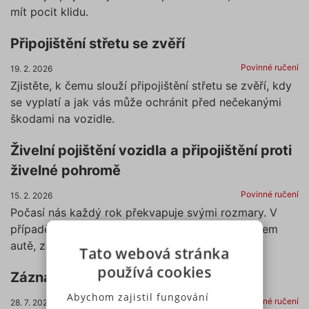
mít pocit klidu.
Připojištění střetu se zvěří
Povinné ručení
19. 2. 2026
Zjistěte, k čemu slouží připojištění střetu se zvěří, kdy
se vyplatí a jak vás může ochránit před nečekanými
škodami na vozidle.
Živelní pojištění vozidla a připojištění proti
živelné pohromě
Povinné ručení
15. 2. 2026
Počasí nás každý rok překvapuje svými rozmary. V
případě, že se přírodní živly vyřádí právě na vašem
autě, zachrání vás připojištění živelních rizik.
Tato webová stránka
používá cookies
Záznam o dopravní nehodě
Abychom zajistil fungování
Povinné ručení
28. 7. 2025