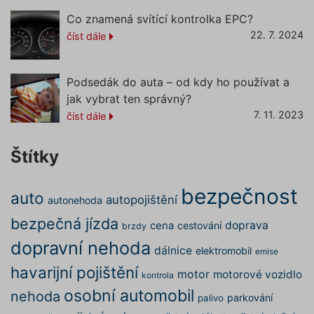
správn
funkčno
Co znamená svítící kontrolka EPC?
a priorit
22. 7. 2024
záznamů
číst dále
dalšího 
o relaci
uživatel
Podsedák do auta – od kdy ho používat a
utm_source
.povinne-
1 den
Tento s
ruceni.com
cookie
jak vybrat ten správný?
používá
správn
7. 11. 2023
číst dále
funkčno
a priorit
záznamů
Štítky
dalšího 
o relaci
uživatel
bezpečnost
CookieScriptConsent
1 rok
Tento s
CookieScript
auto
autopojištění
autonehoda
cookie 
.povinne-
služba 
ruceni.com
bezpečná jízda
Script.c
doprava
cena
cestování
brzdy
zapamat
předvol
dopravní nehoda
dálnice
elektromobil
emise
souhlas
soubory
havarijní pojištění
návštěvn
motor
motorové vozidlo
kontrola
nutné, 
banner 
osobní automobil
nehoda
parkování
palivo
Cookie-
Script.