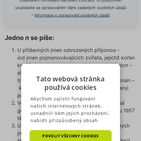
Odesláním formuláře tlačítkem Zobrazit 10 pojišťoven
souhlasíte se zpracováním Vámi zadaných osobních údajů
–
Informace o zpracování osobních údajů
Jedno
n
se píše:
U přídavných jmen odvozených příponou
-
í
od jmen pojmenovávajících zvířata, jejichž kořen
končí na
-n
:
havran – havraní
,
kuna – kuní, slon –
sloní
(srov.
ryba – rybí
), a od příčestí
Tato webová stránka
trpných:
dán – daný, chráněn – chráněný, konán –
používá cookies
konaný
. S jedním
n
se píšou i výrazy
trojklaný,
peřenoklaný
(od příčestí
klán
slovesa
klát
).
Abychom zajistil fungování
Ve slově
raný
ve významu‚ brzký, časný (
raná
našich internetových stránek,
gotika, rané ovoce
) a od vydání PČP z roku 1957
usnadnili Vám jejich procházení,
též
dceřiný.
nabídli přizpůsobený obsah
U přídavných jmen utvořených od podstatných
nebo reklamu a mohli anonymně
jmen příponou
-ěný
:
vlna – vlněný, hlína –
analyzovat návštěvnost,
POVOLIT VŠECHNY COOKIES
hliněný
(srov.
sláma – slaměný, olovo – olověný
).