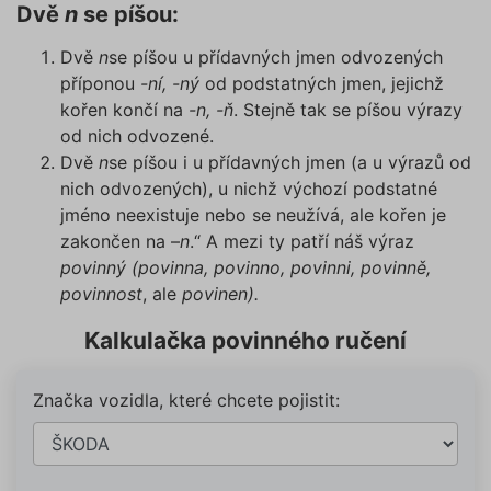
Dvě
n
se píšou:
Dvě
n
se píšou u přídavných jmen odvozených
příponou
-ní, -ný
od podstatných jmen, jejichž
kořen končí na
-n, -ň
. Stejně tak se píšou výrazy
od nich odvozené.
Dvě
n
se píšou i u přídavných jmen (a u výrazů od
nich odvozených), u nichž výchozí podstatné
jméno neexistuje nebo se neužívá, ale kořen je
zakončen na –
n
.“ A mezi ty patří náš výraz
povinný (povinna, povinno, povinni, povinně,
povinnost
, ale
povinen).
Kalkulačka povinného ručení
Značka vozidla, které chcete pojistit: