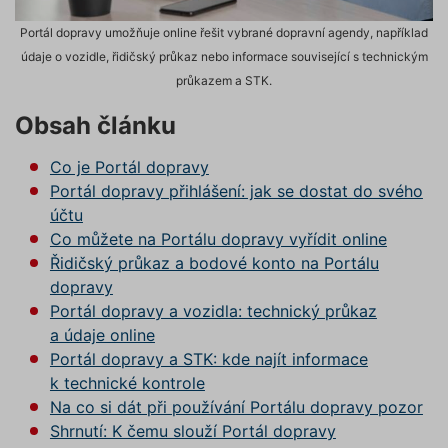
Portál dopravy umožňuje online řešit vybrané dopravní agendy, například
údaje o vozidle, řidičský průkaz nebo informace související s technickým
průkazem a STK.
Obsah článku
Co je Portál dopravy
Portál dopravy přihlášení: jak se dostat do svého
účtu
Co můžete na Portálu dopravy vyřídit online
Řidičský průkaz a bodové konto na Portálu
dopravy
Portál dopravy a vozidla: technický průkaz
a údaje online
Portál dopravy a STK: kde najít informace
k technické kontrole
Na co si dát při používání Portálu dopravy pozor
Shrnutí: K čemu slouží Portál dopravy