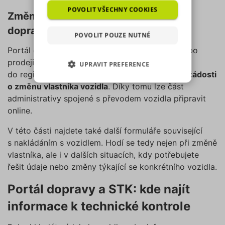
analyzovat návštěvnost,
POVOLIT VŠECHNY COOKIES
Změna vlastníka vozidla přes Portál
využíváme soubory cookies,
dopravy
které sdílíme se svými partnery
POVOLIT POUZE NUTNÉ
pro sociální média, inzerci a
Portál dopravy můžete využít také při koupi nebo
analýzu. Některé typy cookies
prodeji vozidla. Po přihlášení je možné přejít
UPRAVIT PREFERENCE
(výkonové soubory, soubory
do registru silničních vozidel a využít
formulář žádosti
cílení, funkční soubory,
o změnu vlastníka vozidla
. Díky tomu lze část
NEZBYTNĚ NUTNÉ SOUBORY
nezařazené soubory) můžeme
administrativy spojené s převodem vozidla připravit
využívat pouze s Vaším
online.
VÝKONOVÉ SOUBORY
předchozím souhlasem, který
můžete udělit zaškrtnutím
V této části najdete také další formuláře související
SOUBORY CÍLENÍ
políčka u příslušného druhu
s nakládáním s vozidlem. Hodí se tedy nejen při změně
cookies pod tlačítkem „Upravit
vlastníka, ale i v dalších situacích, kdy potřebujete
preference“. Souhlas s použitím
FUNKČNÍ SOUBORY
řešit údaje nebo změny týkající se konkrétního vozidla.
všech těchto typů cookies
můžete udělit také jednoduše
NEZAŘAZENÉ SOUBORY
Portál dopravy a STK: kde najít
jedním kliknutím na tlačítko
informace k technické kontrole
„Povolit všechny cookies“. Pokud
si nepřejete udělit souhlas s