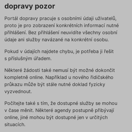
utm_campaign
.povinne-
1 den
Tento s
dopravy pozor
ruceni.com
cookie
používá
správn
funkčno
Portál dopravy pracuje s osobními údaji uživatelů,
a priorit
proto je pro zobrazení konkrétních informací nutné
záznamů
dalšího 
přihlášení. Bez přihlášení neuvidíte všechny osobní
o relaci
uživatel
údaje ani služby navázané na konkrétní osobu.
utm_source
.povinne-
1 den
Tento s
ruceni.com
cookie
Pokud v údajích najdete chybu, je potřeba ji řešit
používá
s příslušným úřadem.
správn
funkčno
a priorit
Některé žádosti také nemusí být možné dokončit
záznamů
dalšího 
kompletně online. Například u nového řidičského
o relaci
uživatel
průkazu může být stále nutné doklad fyzicky
vyzvednout.
CookieScriptConsent
1 rok
Tento s
CookieScript
cookie 
.povinne-
služba 
ruceni.com
Počítejte také s tím, že dostupné služby se mohou
Script.c
zapamat
v čase měnit. Některé agendy postupně přibývají
předvol
souhlas
online, jiné mohou být dostupné jen v určitých
soubory
situacích.
návštěvn
nutné, 