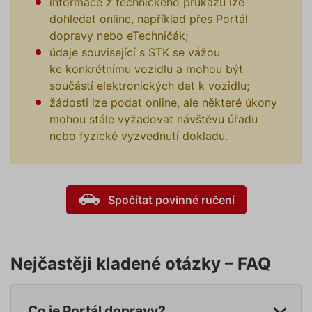
informace z technického průkazu lze
proměn
zde
relací už
dohledat online, například přes Portál
Obvykle
jedná o
dopravy nebo eTechničák;
náhodn
údaje související s STK se vážou
vygener
číslo, je
ke konkrétnímu vozidlu a mohou být
použití
být spec
součástí elektronických dat k vozidlu;
pro dan
žádosti lze podat online, ale některé úkony
ale dob
příklade
mohou stále vyžadovat návštěvu úřadu
udržová
přihláš
nebo fyzické vyzvednutí dokladu.
stavu už
mezi st
pfp-uid
.povinne-
1 rok 1
Tento s
ruceni.com
měsíc
cookie
používá
Spočítat povinné ručení
správn
funkčno
a priorit
záznamů
dalšího 
o relaci
uživatel
Nejčastěji kladené otázky – FAQ
utm_medium
.povinne-
1 den
Tento s
ruceni.com
cookie
používá
Co je Portál dopravy?
správn