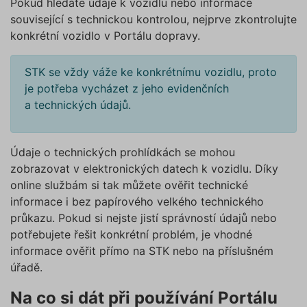
Pokud hledáte údaje k vozidlu nebo informace
používáním žádného z
Nezbytně nutné soubory
volitelných typů cookies, klikněte
související s technickou kontrolou, nejprve zkontrolujte
Výkonové soubory
Soubory cílení
na tlačítko „Povolit pouze nutné
konkrétní vozidlo v Portálu dopravy.
Funkční soubory
Nezařazené soubory
cookies“, a my budeme využívat
pouze tzv. nutné nebo funkční
Nezbytně nutné soubory cookies
STK se vždy váže ke konkrétnímu vozidlu, proto
zprostředkovávají základní funkčnost stránky,
cookies, jejichž použití je
je potřeba vycházet z jeho evidenčních
web bez nich nemůže fungovat. Tyto cookies
nezbytné pro chod této webové
můžeme využívat i bez Vašeho souhlasu.
a technických údajů.
stránky. Nastavení cookies
Poskytovatel /
můžete kdykoliv upravit na
Název
Vyprší
Popis
Doména
podstránce "Změnit nastavení
Údaje o technických prohlídkách se mohou
affiliate
.povinne-
1 den
Tento s
Cookies" v zápatí našich
ruceni.com
cookie
zobrazovat v elektronických datech k vozidlu. Díky
používá
internetových stránek. Další
správn
online službám si tak můžete ověřit technické
informace naleznete v našich
funkčno
informace i bez papírového velkého technického
a priorit
Zásadách ochrany osobních
záznamů
průkazu. Pokud si nejste jistí správností údajů nebo
dalšího 
údajů
a
Zásadách používání
o relaci
potřebujete řešit konkrétní problém, je vhodné
souborů cookie
.“
uživatel
informace ověřit přímo na STK nebo na příslušném
testing
.povinne-
1 den
Tento s
úřadě.
ruceni.com
cookie
používá
AB testo
Na co si dát při používání Portálu