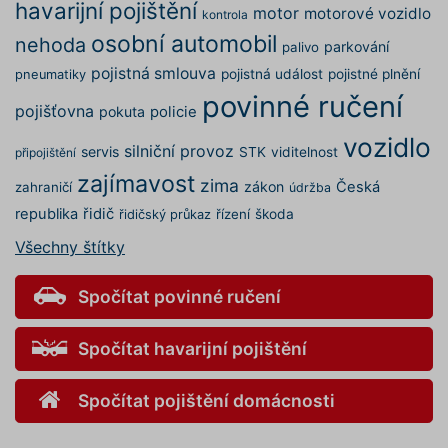
již 
havarijní pojištění
motor
motorové vozidlo
kontrola
náš
osobní automobil
nehoda
GCL_AW_P
2 měsíce 4
Tat
parkování
Google
palivo
týdny
vyu
.googleadservices.com
pojistná smlouva
Goo
pojistná událost
pojistné plnění
pneumatiky
Ser
povinné ručení
měř
pojišťovna
pokuta
policie
rek
kam
vozidlo
zle
silniční provoz
servis
STK
viditelnost
připojištění
rel
nab
zajímavost
zima
uži
zákon
Česká
zahraničí
údržba
republika
řidič
řízení
škoda
test_cookie
14 minut
Ten
řidičský průkaz
Google LLC
58 sekund
coo
.doubleclick.net
spo
Všechny štítky
Dou
(kte
spo
Spočítat povinné ručení
Goo
zjis
ph_phc_8q3RZoeU9DOHsy2HvfIsT1AOvrphqCLUdL1yW1y8zCS_po
pro
náv
Spočítat havarijní pojištění
web
sou
_gcl_au
2 měsíce 4
Ten
Spočítat pojištění domácnosti
Google LLC
týdny
coo
.povinne-ruceni.com
spo
Dou