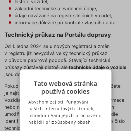
historii vozidel,
základní technické a evidenční údaje,
údaje navázané na registr silničních vozidel,
informace důležité při kontrole vlastního auta.
Technický průkaz na Portálu dopravy
Od 1. ledna 2024 se u nových registrací a změn
v registru již nevydává velký technický průkaz
v původní papírové podobě. Stávající technické
průkazy zůstávají platné, ale
technické údaje o vozidle
jsou dostupné elektronicky.
Tato webová stránka
Pokud hledáte údaje z technického průkazu, můžete
používá cookies
je najít online přes Portál dopravy v sekci
Vozidla/Registr silničních vozidel/Podrobné informace
Abychom zajistil fungování
nebo navazující služby, například
eTechničák
. Ten
našich internetových stránek,
umožňuje zobrazit technické údaje o vozidle podle
usnadnili Vám jejich procházení,
identifikačních údajů, jako je VIN, číslo ORV nebo číslo
nabídli přizpůsobený obsah
technického průkazu.
nebo reklamu a mohli anonymně