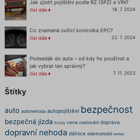
Jak zjistit pojištění podle RZ (SPZ) a VIN?
zob
vlo
18. 7. 2024
číst dále
VISITOR_INFO1_LIVE
5 měsíců
Ten
Google LLC
4 týdny
coo
.youtube.com
You
Co znamená svítící kontrolka EPC?
sle
uži
22. 7. 2024
číst dále
pře
vid
vlo
web
_ga_60FLXD392F
urči
Podsedák do auta – od kdy ho používat a
náv
jak vybrat ten správný?
pou
neb
7. 11. 2023
číst dále
ver
You
_ga
_uetvid
1 rok
Tot
Microsoft
Štítky
coo
Corporation
vyu
.povinne-ruceni.com
spo
Mic
bezpečnost
auto
Ads
autopojištění
autonehoda
sle
so
bezpečná jízda
doprava
cena
cestování
brzdy
coo
Umo
dopravní nehoda
kom
dálnice
elektromobil
emise
uži