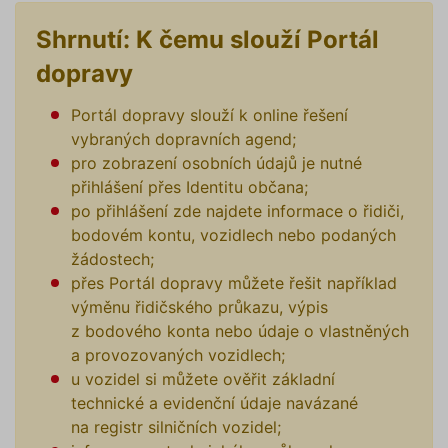
banner 
Cookie-
Script.
Shrnutí: K čemu slouží Portál
Zásadách ochrany osobních
fungova
správně
údajů
Zásadách používání cookies
dopravy
_GRECAPTCHA
5 měsíců
Google
Google LLC
4 týdny
reCAPT
www.google.com
Portál dopravy slouží k online řešení
nastaví 
spuštěn
vybraných dopravních agend;
potřebn
soubor 
pro zobrazení osobních údajů je nutné
(_GREC
www.povinne-
přihlášení přes Identitu občana;
za účel
provede
ruceni.com
po přihlášení zde najdete informace o řidiči,
analýzy r
bodovém kontu, vozidlech nebo podaných
suriSite
www.povinne-
2 dny
Ovlivňu
žádostech;
ruceni.com
vzhled (
https://www.povinne-
online
ruceni.com/kontakt/
přes Portál dopravy můžete řešit například
kalkulač
výměnu řidičského průkazu, výpis
PHPSESSID
Zavřením
Cookie
PHP.net
prohlížeče
generov
z bodového konta nebo údaje o vlastněných
www.povinne-
aplikac
ruceni.com
a provozovaných vozidlech;
založen
https://www.povinne-
jazyce 
u vozidel si můžete ověřit základní
ruceni.com/informace-o-zpracovani-
Toto je
univerzá
technické a evidenční údaje navázané
osobnich-udaju/
identifi
na registr silničních vozidel;
používa
udržová