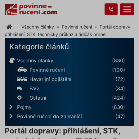
Všechny články
Povinné ručení
Portál dopravy:
přihlášení, STK, technický průkaz a řidičák online
Kategorie článků
Všechny články
(830)
Povinné ručení
(100)
Havarijní pojištění
(72)
FAQ
(34)
Ostatní
(424)
Pojmy
(830)
Povinné ručení do zahraničí
(47)
Portál dopravy: přihlášení, STK,