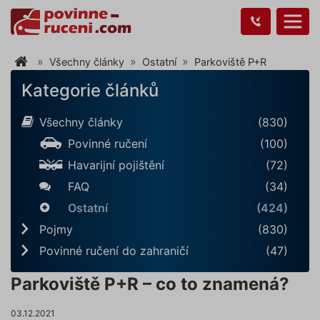
Všechny články
Ostatní
Parkoviště P+R
Kategorie článků
Všechny články
(830)
Povinné ručení
(100)
Havarijní pojištění
(72)
FAQ
(34)
Ostatní
(424)
Pojmy
(830)
Povinné ručení do zahraničí
(47)
Parkoviště P+R – co to znamená?
03.12.2021