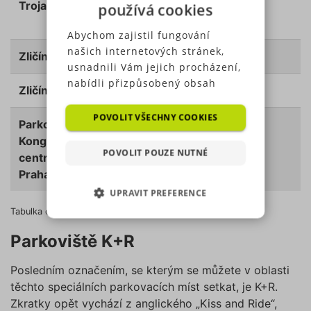
Troja
0
zdarma
x
používá cookies
na 12 hodin
Abychom zajistil fungování
našich internetových stránek,
Zličín 1
1
50 Kč
100 Kč
usnadnili Vám jejich procházení,
nabídli přizpůsobený obsah
Zličín 2
1
50 Kč
100 Kč
nebo reklamu a mohli anonymně
analyzovat návštěvnost,
POVOLIT VŠECHNY COOKIES
Parkoviště
2
100 Kč
210 Kč
využíváme soubory cookies,
Kongresové
které sdílíme se svými partnery
POVOLIT POUZE NUTNÉ
centrum
pro sociální média, inzerci a
Praha
analýzu. Některé typy cookies
UPRAVIT PREFERENCE
(výkonové soubory, soubory
cílení, funkční soubory,
Tabulka cen parkovacích míst P+R v Praze, zdroj: DPP.cz.
NEZBYTNĚ NUTNÉ SOUBORY
nezařazené soubory) můžeme
Parkoviště K+R
využívat pouze s Vaším
VÝKONOVÉ SOUBORY
předchozím souhlasem, který
Posledním označením, se kterým se můžete v oblasti
můžete udělit zaškrtnutím
těchto speciálních parkovacích míst setkat, je K+R.
SOUBORY CÍLENÍ
políčka u příslušného druhu
Zkratky opět vychází z anglického „Kiss and Ride“,
cookies pod tlačítkem „Upravit