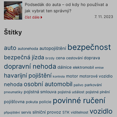
funkčno
Podsedák do auta – od kdy ho používat a
a priorit
záznamů
jak vybrat ten správný?
dalšího 
o relaci
7. 11. 2023
číst dále
uživatel
utm_medium
.povinne-
1 den
Tento s
ruceni.com
cookie
Štítky
používá
správn
funkčno
bezpečnost
a priorit
auto
autopojištění
autonehoda
záznamů
dalšího 
bezpečná jízda
o relaci
doprava
cena
cestování
brzdy
uživatel
dopravní nehoda
dálnice
elektromobil
gclid
1 den
Tento s
Google
emise
cookie
.povinne-
havarijní pojištění
používá
ruceni.com
motor
motorové vozidlo
kontrola
správn
funkčno
osobní automobil
nehoda
parkování
palivo
a priorit
záznamů
pojistná smlouva
pojistná událost
pojistné plnění
pneumatiky
dalšího 
o relaci
povinné ručení
uživatel
pojišťovna
pokuta
policie
nezbytně nutné soubory
–
zprostředkovávají základní
vozidlo
silniční provoz
servis
STK
viditelnost
připojištění
funkčnost stránky, web bez nich