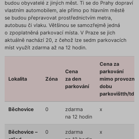
budou obyvatelé z jiných měst. Ti se do Prahy dopraví
vlastním automobilem, ale přímo po hlavním městě
se budou přepravovat prostřednictvím metra,
autobusu či vlaku. Většinou se samozřejmě jedná
o zpoplatněná parkovací místa. V Praze se jich
aktuálně nachází 20, z čehož lze sedm parkovacích
míst využít zdarma až na 12 hodin.
Cena za
Cena
parkování
Lokalita
Zóna
za den
mimo provozní
parkování
dobu
parkovištth/td>
Běchovice
0
zdarma
x
na 12 hodin
Běchovice –
0
zdarma
x