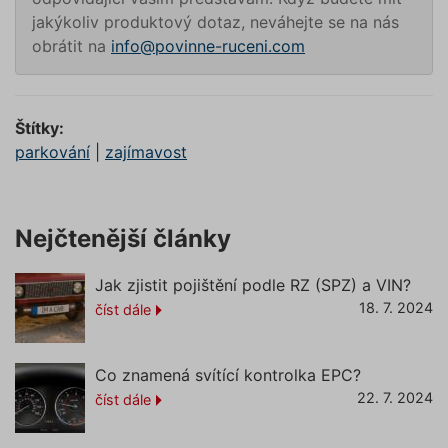
PHPSESSID
Zavřením
Cookie
PHP.net
jakýkoliv produktový dotaz, neváhejte se na nás
prohlížeče
generov
www.povinne-
obrátit na
info@povinne-ruceni.com
aplikac
ruceni.com
založen
https://www.povinne-
jazyce 
ruceni.com/informace-o-zpracovani-
Toto je
univerzá
osobnich-udaju/
identifi
Štítky:
používa
udržová
parkování
|
zajímavost
proměn
zde
relací už
Obvykle
jedná o
náhodn
vygener
Nejčtenější články
číslo, je
použití
být spec
pro dan
Jak zjistit pojištění podle RZ (SPZ) a VIN?
ale dob
18. 7. 2024
číst dále
příklade
udržová
přihláš
stavu už
mezi st
Co znamená svítící kontrolka EPC?
pfp-uid
.povinne-
1 rok 1
Tento s
22. 7. 2024
číst dále
ruceni.com
měsíc
cookie
používá
správn