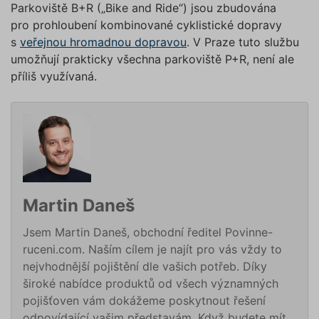
Parkoviště B+R („Bike and Ride“) jsou zbudována
CookieScriptConsent
1 rok
Tento s
CookieScript
cookie 
.povinne-
pro prohloubení kombinované cyklistické dopravy
služba 
ruceni.com
Script.c
s
veřejnou hromadnou dopravou
. V Praze tuto službu
zapamat
umožňují prakticky všechna parkoviště P+R, není ale
předvol
souhlas
příliš využívaná.
soubory
návštěvn
nutné, 
banner 
Cookie-
Script.
Zásadách ochrany osobních
fungova
správně
údajů
Zásadách používání cookies
_GRECAPTCHA
5 měsíců
Google
Google LLC
4 týdny
reCAPT
www.google.com
nastaví 
spuštěn
Martin Daneš
potřebn
soubor 
(_GREC
Jsem Martin Daneš, obchodní ředitel Povinne-
www.povinne-
za účel
ruceni.com. Naším cílem je najít pro vás vždy to
provede
ruceni.com
analýzy r
nejvhodnější pojištění dle vašich potřeb. Díky
suriSite
www.povinne-
2 dny
Ovlivňu
široké nabídce produktů od všech významných
ruceni.com
vzhled (
https://www.povinne-
pojišťoven vám dokážeme poskytnout řešení
online
ruceni.com/kontakt/
kalkulač
odpovídající vašim představám. Když budete mít