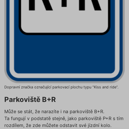
Zásadách ochrany osobních
záznamů
dalšího 
údajů
a
Zásadách používání
o relaci
souborů cookie
.“
uživatel
testing
.povinne-
1 den
Tento s
ruceni.com
cookie
používá
AB testo
utm_campaign
.povinne-
1 den
Tento s
ruceni.com
cookie
používá
správn
funkčno
a priorit
záznamů
dalšího 
o relaci
uživatel
Dopravní značka označující parkovací plochu typu “Kiss and ride”.
utm_source
.povinne-
1 den
Tento s
ruceni.com
cookie
používá
Parkoviště B+R
správn
funkčno
a priorit
Může se stát, že narazíte i na parkoviště B+R.
záznamů
dalšího 
Ta fungují v podstatě stejně, jako parkoviště P+R s tím
o relaci
uživatel
rozdílem, že zde můžete odstavit své jízdní kolo.