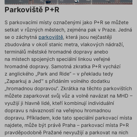
Parkoviště P+R
S parkovacími místy označenými jako P+R se můžete
setkat v různých městech, zejména pak v Praze. Jedná
se o záchytná
parkoviště
, která jsou nejčastěji
zbudována v okolí stanic metra, vlakových nádraží,
terminálů městské hromadné dopravy anebo
na místech spojených speciální linkou veřejné
hromadné dopravy. Samotná zkratka P+R vychází
z anglického „Park and Ride“ – v překladu tedy
„Zaparkuj a Jeď“ s přidáním volného dodatku
„hromadnou dopravou“. Zkrátka na těchto parkovištích
můžete zaparkovat svůj vůz a volně navázat na MHD –
využijí ji hlavně lidé, kteří kombinují individuální
dopravu s návazností na veřejnou hromadnou
dopravu. Příkladem, kde tato speciální parkovací místa
najdete, může být právě Praha – parkovací místa P+R
pravděpodobně Pražané nevyužijí a parkovat na nich