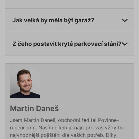
náhodn
vygener
číslo, je
použití
Jak velká by měla být garáž?
být spec
pro dan
ale dob
příklade
udržová
přihláš
Z čeho postavit kryté parkovací stání?
stavu už
mezi st
pfp-uid
.povinne-
1 rok 1
Tento s
ruceni.com
měsíc
cookie
používá
správn
funkčno
a priorit
záznamů
dalšího 
o relaci
uživatel
Martin Daneš
utm_medium
.povinne-
1 den
Tento s
ruceni.com
cookie
používá
Jsem Martin Daneš, obchodní ředitel Povinne-
správn
funkčno
ruceni.com. Naším cílem je najít pro vás vždy to
a priorit
záznamů
nejvhodnější pojištění dle vašich potřeb. Díky
dalšího 