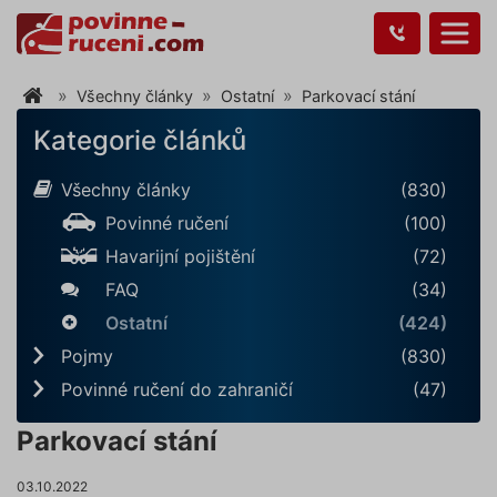
Všechny články
Ostatní
Parkovací stání
Kategorie článků
Všechny články
(830)
Povinné ručení
(100)
Havarijní pojištění
(72)
FAQ
(34)
Ostatní
(424)
Pojmy
(830)
Povinné ručení do zahraničí
(47)
Parkovací stání
03.10.2022