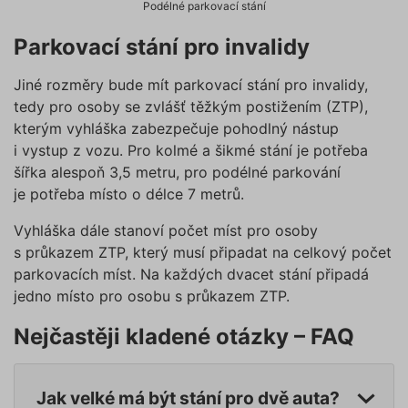
správně
Podélné parkovací stání
údajů
Zásadách používání cookies
_GRECAPTCHA
5 měsíců
Google
Google LLC
Parkovací stání pro invalidy
4 týdny
reCAPT
www.google.com
nastaví 
spuštěn
potřebn
Jiné rozměry bude mít parkovací stání pro invalidy,
soubor 
tedy pro osoby se zvlášť těžkým postižením (ZTP),
(_GREC
www.povinne-
za účel
kterým vyhláška zabezpečuje pohodlný nástup
provede
ruceni.com
analýzy r
i vystup z vozu. Pro kolmé a šikmé stání je potřeba
šířka alespoň 3,5 metru, pro podélné parkování
suriSite
www.povinne-
2 dny
Ovlivňu
ruceni.com
vzhled (
https://www.povinne-
je potřeba místo o délce 7 metrů.
online
ruceni.com/kontakt/
kalkulač
Vyhláška dále stanoví počet míst pro osoby
PHPSESSID
Zavřením
Cookie
PHP.net
prohlížeče
generov
www.povinne-
s průkazem ZTP, který musí připadat na celkový počet
aplikac
ruceni.com
parkovacích míst. Na každých dvacet stání připadá
založen
https://www.povinne-
jazyce 
jedno místo pro osobu s průkazem ZTP.
ruceni.com/informace-o-zpracovani-
Toto je
univerzá
osobnich-udaju/
identifi
Nejčastěji kladené otázky – FAQ
používa
udržová
proměn
zde
relací už
Obvykle
Jak velké má být stání pro dvě auta?
jedná o