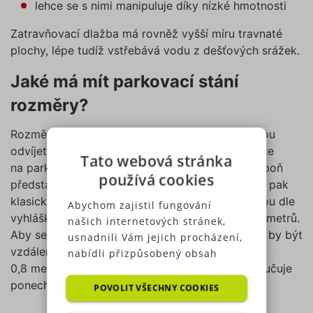
lehce se s nimi manipuluje díky nízké hmotnosti
Zatravňovací dlažba má rovněž vyšší míru travnaté
plochy, lépe tudíž vstřebává vodu z dešťových srážek.
Jaké má mít parkovací stání
rozměry?
Rozměry parkovacího stání se samozřejmě budou
odvíjet od množství aut či prostoru, který můžete
Tato webová stránka
na parkovací stání využít. Abyste si utvořili alespoň
používá cookies
představu, jaké má mít parkovací stání rozměry, pak
klasická parkovací místa u obchodních domů jsou dle
Abychom zajistil fungování
vyhlášky široká minimálně 2,5 metru a dlouhá 5 metrů.
našich internetových stránek,
Aby se vám pohodlně vystupovalo z vozu, měla by být
usnadnili Vám jejich procházení,
vzdálenost od dveří a případné stěny alespoň
nabídli přizpůsobený obsah
0,8 metru. U přední a zadní části vozu se doporučuje
nebo reklamu a mohli anonymně
ponechat volný prostor o šíři zhruba 0,6 metru.
analyzovat návštěvnost,
POVOLIT VŠECHNY COOKIES
využíváme soubory cookies,