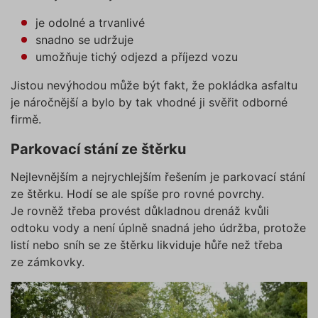
je odolné a trvanlivé
snadno se udržuje
umožňuje tichý odjezd a příjezd vozu
Jistou nevýhodou může být fakt, že pokládka asfaltu
je náročnější a bylo by tak vhodné ji svěřit odborné
firmě.
Parkovací stání ze štěrku
Nejlevnějším a nejrychlejším řešením je parkovací stání
ze štěrku. Hodí se ale spíše pro rovné povrchy.
Je rovněž třeba provést důkladnou drenáž kvůli
odtoku vody a není úplně snadná jeho údržba, protože
listí nebo sníh se ze štěrku likviduje hůře než třeba
ze zámkovky.