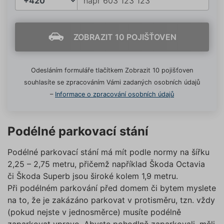
Funkční soubory
Nezařazené soubory
cookies“, a my budeme využívat
pouze tzv. nutné nebo funkční
Nezbytně nutné soubory cookies
zprostředkovávají základní funkčnost stránky,
cookies, jejichž použití je
ZOBRAZIT 10 POJIŠŤOVEN
web bez nich nemůže fungovat. Tyto cookies
nezbytné pro chod této webové
můžeme využívat i bez Vašeho souhlasu.
stránky. Nastavení cookies
Poskytovatel /
můžete kdykoliv upravit na
Název
Vyprší
Popis
Doména
Odesláním formuláře tlačítkem Zobrazit 10 pojišťoven
podstránce "Změnit nastavení
souhlasíte se zpracováním Vámi zadaných osobních údajů
affiliate
.povinne-
1 den
Tento s
Cookies" v zápatí našich
ruceni.com
cookie
–
Informace o zpracování osobních údajů
používá
internetových stránek. Další
správn
informace naleznete v našich
funkčno
a priorit
Zásadách ochrany osobních
záznamů
Podélné parkovací stání
dalšího 
údajů
a
Zásadách používání
o relaci
souborů cookie
.“
uživatel
Podélné parkovací stání má mít podle normy na šířku
testing
.povinne-
1 den
Tento s
2,25 – 2,75 metru, přičemž například Škoda Octavia
ruceni.com
cookie
či Škoda Superb jsou široké kolem 1,9 metru.
používá
AB testo
Při podélném parkování před domem či bytem myslete
utm_campaign
.povinne-
1 den
Tento s
na to, že je zakázáno parkovat v protisměru, tzn. vždy
ruceni.com
cookie
(pokud nejste v jednosměrce) musíte podélně
používá
správn