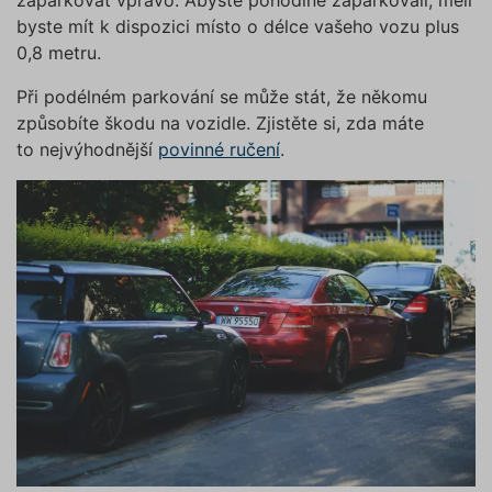
zaparkovat vpravo. Abyste pohodlně zaparkovali, měli
funkčno
a priorit
byste mít k dispozici místo o délce vašeho vozu plus
záznamů
dalšího 
0,8 metru.
o relaci
uživatel
Při podélném parkování se může stát, že někomu
utm_source
.povinne-
1 den
Tento s
způsobíte škodu na vozidle. Zjistěte si, zda máte
ruceni.com
cookie
používá
to nejvýhodnější
povinné ručení
.
správn
funkčno
a priorit
záznamů
dalšího 
o relaci
uživatel
CookieScriptConsent
1 rok
Tento s
CookieScript
cookie 
.povinne-
služba 
ruceni.com
Script.c
zapamat
předvol
souhlas
soubory
návštěvn
nutné, 
banner 
Cookie-
Script.
Zásadách ochrany osobních
fungova