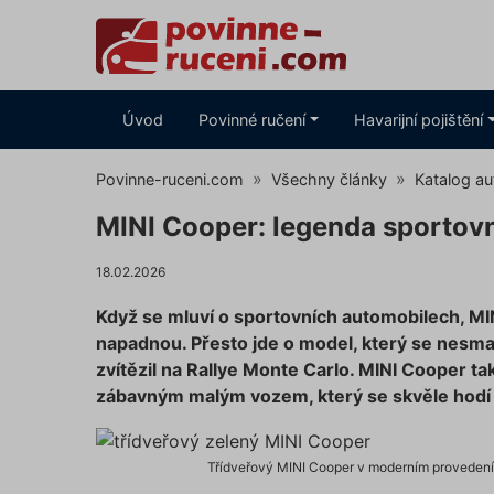
Úvod
Povinné ručení
Havarijní pojištění
Povinne-ruceni.com
Všechny články
Katalog au
MINI Cooper: legenda sportov
18.02.2026
Když se mluví o sportovních automobilech, MIN
napadnou. Přesto jde o model, který se nesmaz
zvítězil na Rallye Monte Carlo. MINI Cooper ta
zábavným malým vozem, který se skvěle hodí 
Třídveřový MINI Cooper v moderním provedení s