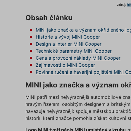
zdroj:
ht
Obsah článku
MINI jako značka a význam okřídleného lo
Historie a vývoj MINI Cooper
Design a interiér MINI Cooper
Technické parametry MINI Cooper
Cena a provozní náklady MINI Cooper
Zajímavosti o MINI Cooper
Povinné ručení a havarijní pojištění MINI C
MINI jako značka a význam ok
MINI patří mezi nejvýraznější automobilové zn
hravým řízením, osobitým designem a britským
navazuje nejvýrazněji: spojuje městskou prakt
historií, která značce pomohla získat kultovní s
Logo MINI tvoří nápis MINI umístěný v kruhu, z