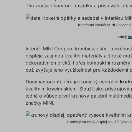
suriSit
Tím zvyšuje komfort posádky a přispívá k příj
cookies
PHPSES
Komfortní interiér MINI Cooper s
zdroj:
ht
Interiér MINI Cooperu kombinuje styl, funkčnos
pfp-ui
displeje zaujmou kvalitní materiály a široké mo
ruceni.
dekorativních prvků. I přes kompaktní rozměry 
což zvyšuje jeho využitelnost pro každodenní 
ruceni.
utm_m
Dominantou interiéru je ikonický centrální
kruh
kvalitním krycím sklem. Slouží jako přístrojový
jedná o vůbec první kruhový palubní multimediá
gclid
značky MINI.
Ikonický kruhový displej sloužící jako