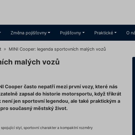
Změna pojišťovny
Pojišťovny
Praktické
O n
t
MINI Cooper: legenda sportovních malých vozů
ních malých vozů
I Cooper často nepatří mezi první vozy, které nás
atelně zapsal do historie motorsportu, když třikrát
k není jen sportovní legendou, ale také praktickým a
pro současný městský život.
pojující styl, sportovní charakter a kompaktní rozměry