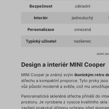
Název
Bezpečnost
základní
affiliat
Interiér
jednoduchý
Personalizace
omezená
testing
utm_c
Typický uživatel
nadšenec
autor: p
utm_so
Design a interiér MINI Cooper
MINI Cooper je známý svým
ikonickým retro 
Cookie
střechu a kompaktní proporce. Tyto prvky jsou
vůz působí moderně a svěže, což mu umožňuje 
_GREC
Panoramatická skleněná střecha přináší do inte
prostoru. Je vyrobena z vysoce kvalitního skla 
zavření poskytují účinnou ochranu před sluncem