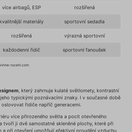
Poskytovatel /
Vyprší
Popis
Doména
více airbagů, ESP
rozšířená
e
.povinne-
1 den
Tento soubor cookie používáme pr
ruceni.com
správnou funkčnost CRM a prioritiz
kvalitnější materiály
sportovní sedadla
záznamů bez dalšího detailu o relac
uživatele.
rozšířená
výrazná sportovní
.povinne-
1 den
Tento soubor cookie používáme pr
ruceni.com
testování.
ampaign
.povinne-
1 den
Tento soubor cookie používáme pr
každodenní řidič
sportovní fanoušek
ruceni.com
správnou funkčnost CRM a prioritiz
záznamů bez dalšího detailu o relac
uživatele.
ovinne-ruceni.com
urce
.povinne-
1 den
Tento soubor cookie používáme pr
ruceni.com
správnou funkčnost CRM a prioritiz
záznamů bez dalšího detailu o relac
uživatele.
designem
, který zahrnuje kulaté světlomety, kontrastní
ScriptConsent
1 rok
Tento soubor cookie používá služb
CookieScript
Cookie-Script.com k zapamatování
.povinne-
 jeho typickými poznávacími znaky. I v současné době
předvoleb souhlasu se soubory coo
ruceni.com
návštěvníků. Je nutné, aby banner 
oslovovat řidiče napříč generacemi.
Cookie-Script.com fungoval správně
APTCHA
5 měsíců
Google reCAPTCHA nastaví při spuš
riéru více přirozeného světla a pocit otevřeného
Google LLC
4 týdny
potřebný soubor cookie (_GRECAPT
www.google.com
a tvoří ji dvě samostatné skleněné plochy, které při
účelem provedení analýzy rizik.
 a při otevření umožňují efektivní proudění vzduchu.