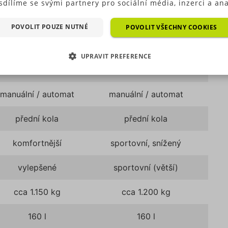
sdílíme se svými partnery pro sociální média, inzerci a ana
ré typy cookies (výkonové soubory, soubory cílení, funkční
ry, nezařazené soubory) můžeme využívat pouze s Vaším
POVOLIT POUZE NUTNÉ
POVOLIT VŠECHNY COOKIES
~200 km/h
až 246 km/h
hozím souhlasem, který můžete udělit zaškrtnutím políčka
ušného druhu cookies pod tlačítkem „Upravit preference“.
UPRAVIT PREFERENCE
5-6,5 l/100 km
7-9 l/100 km
as s použitím všech těchto typů cookies můžete udělit také
duše jedním kliknutím na tlačítko „Povolit všechny cookies“
EZBYTNĚ NUTNÉ SOUBORY
VÝKONOVÉ SOUBORY
 si nepřejete udělit souhlas s používáním žádného z volit
manuální / automat
manuální / automat
ookies, klikněte na tlačítko „Povolit pouze nutné cookies“,
OUBORY CÍLENÍ
FUNKČNÍ SOUBORY
e využívat pouze tzv. nutné nebo funkční cookies, jejichž
přední kola
přední kola
tí je nezbytné pro chod této webové stránky. Nastavení coo
EZAŘAZENÉ SOUBORY
e kdykoliv upravit na podstránce "Změnit nastavení Cookie
komfortnější
sportovní, snížený
í našich internetových stránek. Další informace naleznete 
h
Zásadách ochrany osobních údajů
a
Zásadách používání
rů cookie
.“
vylepšené
sportovní (větší)
zbytně nutné soubory
Výkonové soubory
Soubory cílení
Funkční soub
Nezařazené soubory
cca 1.150 kg
cca 1.200 kg
 nutné soubory cookies zprostředkovávají základní funkčnost stránky, web bez nich 
160 l
160 l
. Tyto cookies můžeme využívat i bez Vašeho souhlasu.