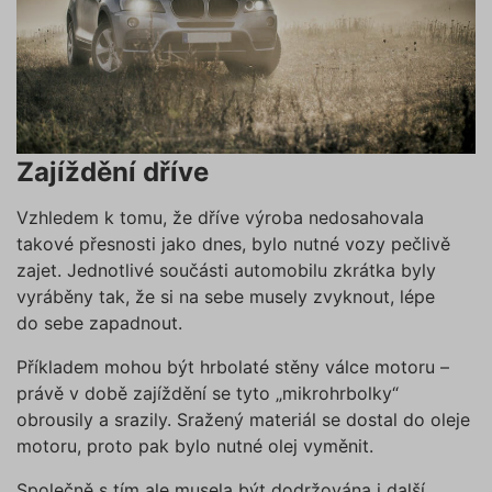
Zajíždění dříve
Vzhledem k tomu, že dříve výroba nedosahovala
takové přesnosti jako dnes, bylo nutné vozy pečlivě
zajet. Jednotlivé součásti automobilu zkrátka byly
vyráběny tak, že si na sebe musely zvyknout, lépe
do sebe zapadnout.
Příkladem mohou být hrbolaté stěny válce motoru –
právě v době zajíždění se tyto „mikrohrbolky“
obrousily a srazily. Sražený materiál se dostal do oleje
motoru, proto pak bylo nutné olej vyměnit.
Společně s tím ale musela být dodržována i další