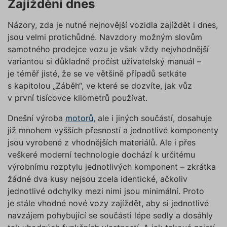
Zajíždění dnes
Názory, zda je nutné nejnovější vozidla zajíždět i dnes,
jsou velmi protichůdné. Navzdory možným slovům
samotného prodejce vozu je však vždy nejvhodnější
variantou si důkladně pročíst uživatelský manuál –
je téměř jisté, že se ve většině případů setkáte
s kapitolou „Záběh“, ve které se dozvíte, jak vůz
v první tisícovce kilometrů používat.
Dnešní výroba
motorů
, ale i jiných součástí, dosahuje
již mnohem vyšších přesností a jednotlivé komponenty
jsou vyrobené z vhodnějších materiálů. Ale i přes
veškeré moderní technologie dochází k určitému
výrobnímu rozptylu jednotlivých komponent – zkrátka
žádné dva kusy nejsou zcela identické, ačkoliv
jednotlivé odchylky mezi nimi jsou minimální. Proto
je stále vhodné nové vozy zajíždět, aby si jednotlivé
navzájem pohybující se součásti lépe sedly a dosáhly