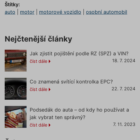
nutné, 
Štítky:
banner 
Cookie-
auto
|
motor
|
motorové vozidlo
|
osobní automobil
Script.
Zásadách ochrany osobních
fungova
správně
údajů
Zásadách používání cookies
_GRECAPTCHA
5 měsíců
Google
Google LLC
Nejčtenější články
4 týdny
reCAPT
www.google.com
nastaví 
spuštěn
potřebn
Jak zjistit pojištění podle RZ (SPZ) a VIN?
soubor 
(_GREC
18. 7. 2024
číst dále
www.povinne-
za účel
provede
ruceni.com
analýzy r
Co znamená svítící kontrolka EPC?
suriSite
www.povinne-
2 dny
Ovlivňu
ruceni.com
vzhled (
https://www.povinne-
22. 7. 2024
číst dále
online
ruceni.com/kontakt/
kalkulač
PHPSESSID
Zavřením
Cookie
PHP.net
prohlížeče
generov
www.povinne-
Podsedák do auta – od kdy ho používat a
aplikac
ruceni.com
jak vybrat ten správný?
založen
https://www.povinne-
jazyce 
7. 11. 2023
ruceni.com/informace-o-zpracovani-
číst dále
Toto je
univerzá
osobnich-udaju/
identifi
používa