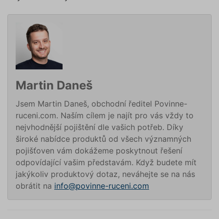
utm_campaign
.povinne-
1 den
Tento s
ruceni.com
cookie
používá
správn
funkčno
a priorit
záznamů
dalšího 
o relaci
uživatel
Martin Daneš
utm_source
.povinne-
1 den
Tento s
ruceni.com
cookie
používá
Jsem Martin Daneš, obchodní ředitel Povinne-
správn
funkčno
ruceni.com. Naším cílem je najít pro vás vždy to
a priorit
nejvhodnější pojištění dle vašich potřeb. Díky
záznamů
dalšího 
široké nabídce produktů od všech významných
o relaci
uživatel
pojišťoven vám dokážeme poskytnout řešení
CookieScriptConsent
1 rok
Tento s
odpovídající vašim představám. Když budete mít
CookieScript
cookie 
.povinne-
jakýkoliv produktový dotaz, neváhejte se na nás
služba 
ruceni.com
Script.c
obrátit na
info@povinne-ruceni.com
zapamat
předvol
souhlas
soubory
návštěvn