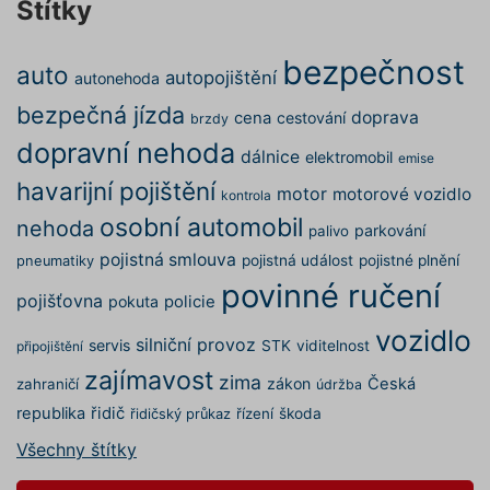
Štítky
udržová
proměn
zde
relací už
Obvykle
bezpečnost
auto
jedná o
autopojištění
autonehoda
náhodn
vygener
bezpečná jízda
doprava
cena
cestování
číslo, je
brzdy
použití
dopravní nehoda
být spec
dálnice
elektromobil
emise
pro dan
ale dob
havarijní pojištění
motor
motorové vozidlo
příklade
kontrola
udržová
osobní automobil
nehoda
přihláš
parkování
palivo
stavu už
mezi st
pojistná smlouva
pojistná událost
pojistné plnění
pneumatiky
povinné ručení
pfp-uid
.povinne-
1 rok 1
Tento s
pojišťovna
pokuta
policie
ruceni.com
měsíc
cookie
používá
vozidlo
správn
silniční provoz
servis
STK
viditelnost
připojištění
funkčno
a priorit
zajímavost
zima
záznamů
zákon
Česká
zahraničí
údržba
dalšího 
o relaci
republika
řidič
řízení
škoda
řidičský průkaz
uživatel
Všechny štítky
utm_medium
.povinne-
1 den
Tento s
ruceni.com
cookie
používá