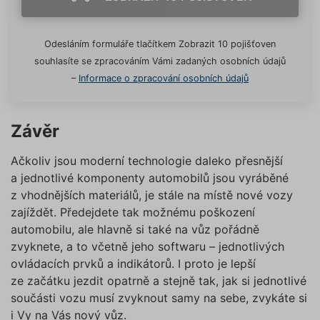
používáním žádného z
Nezbytně nutné soubory
volitelných typů cookies, klikněte
Výkonové soubory
Soubory cílení
Odesláním formuláře tlačítkem Zobrazit 10 pojišťoven
na tlačítko „Povolit pouze nutné
Funkční soubory
Nezařazené soubory
souhlasíte se zpracováním Vámi zadaných osobních údajů
cookies“, a my budeme využívat
–
Informace o zpracování osobních údajů
pouze tzv. nutné nebo funkční
Nezbytně nutné soubory cookies
zprostředkovávají základní funkčnost stránky,
cookies, jejichž použití je
web bez nich nemůže fungovat. Tyto cookies
nezbytné pro chod této webové
můžeme využívat i bez Vašeho souhlasu.
Závěr
stránky. Nastavení cookies
Poskytovatel /
můžete kdykoliv upravit na
Název
Vyprší
Popis
Doména
Ačkoliv jsou moderní technologie daleko přesnější
podstránce "Změnit nastavení
affiliate
.povinne-
1 den
Tento s
a jednotlivé komponenty automobilů jsou vyráběné
Cookies" v zápatí našich
ruceni.com
cookie
používá
z vhodnějších materiálů, je stále na místě nové vozy
internetových stránek. Další
správn
zajíždět. Předejdete tak možnému poškození
informace naleznete v našich
funkčno
a priorit
automobilu, ale hlavně si také na vůz pořádně
Zásadách ochrany osobních
záznamů
dalšího 
údajů
a
Zásadách používání
zvyknete, a to včetně jeho softwaru – jednotlivých
o relaci
souborů cookie
.“
ovládacích prvků a indikátorů. I proto je lepší
uživatel
ze začátku jezdit opatrně a stejně tak, jak si jednotlivé
testing
.povinne-
1 den
Tento s
ruceni.com
cookie
součásti vozu musí zvyknout samy na sebe, zvykáte si
používá
AB testo
i Vy na Vás nový vůz.