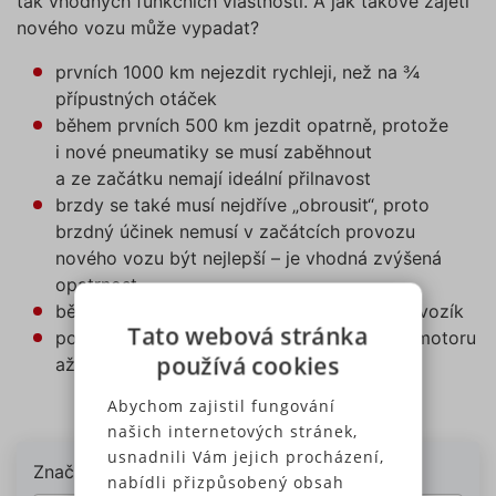
tak vhodných funkčních vlastností. A jak takové zajetí
nového vozu může vypadat?
prvních 1000 km nejezdit rychleji, než na ¾
přípustných otáček
během prvních 500 km jezdit opatrně, protože
i nové pneumatiky se musí zaběhnout
a ze začátku nemají ideální přilnavost
brzdy se také musí nejdříve „obrousit“, proto
brzdný účinek nemusí v začátcích provozu
nového vozu být nejlepší – je vhodná zvýšená
opatrnost
během záběhu nepoužívejte plně naložený vozík
Tato webová stránka
po první 1 000 km můžete zvyšovat zátěž motoru
používá cookies
až do nejvyšších přípustných otáček
Abychom zajistil fungování
Kalkulačka povinného ručení
našich internetových stránek,
usnadnili Vám jejich procházení,
Značka vozidla, které chcete pojistit:
nabídli přizpůsobený obsah