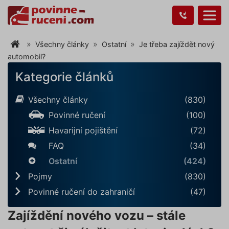
Všechny články
Ostatní
Je třeba zajíždět nový
automobil?
Kategorie článků
Všechny články
(830)
Povinné ručení
(100)
Havarijní pojištění
(72)
FAQ
(34)
Ostatní
(424)
Pojmy
(830)
Povinné ručení do zahraničí
(47)
Zajíždění nového vozu – stále