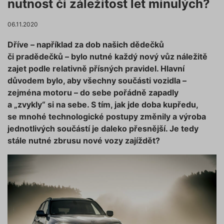
nutnost či záležitost let minulých?
06.11.2020
Dříve – například za dob našich dědečků
či pradědečků – bylo nutné každý nový vůz náležitě
zajet podle relativně přísných pravidel. Hlavní
důvodem bylo, aby všechny součásti vozidla –
zejména motoru – do sebe pořádně zapadly
a „zvykly“ si na sebe. S tím, jak jde doba kupředu,
se mnohé technologické postupy změnily a výroba
jednotlivých součástí je daleko přesnější. Je tedy
stále nutné zbrusu nové vozy zajíždět?