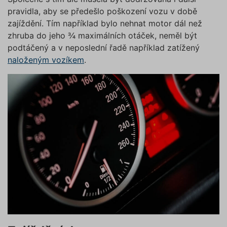
pravidla, aby se předešlo poškození vozu v době
zajíždění. Tím například bylo nehnat motor dál než
zhruba do jeho ¾ maximálních otáček, neměl být
podtáčený a v neposlední řadě například zatížený
naloženým vozíkem
.