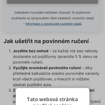
Odesláním formuláře tlačítkem Zobrazit 10 pojišťoven
souhlasíte se zpracováním Vámi zadaných osobních údajů
–
Informace o zpracování osobních údajů
Jak ušetřit na povinném ručení
Jezděte bez nehod
– za každý rok bez nehody
dostanete od pojišťovny zpravidla 5 % slevu na
povinném ručení.
Využijte srovnávač povinného ručení
– díky
přehledné kalkulačce snadno porovnáte varianty
krytí všech pojišťoven, u kterých si můžete
sjednat pojištění auta.
Změnu pojišťovny nenechávejte na poslední
chvíli
– výpověď pojištění odpovědnosti z
Tato webová stránka
provozu vozidla musíte podat nejpozději 6 týdnů