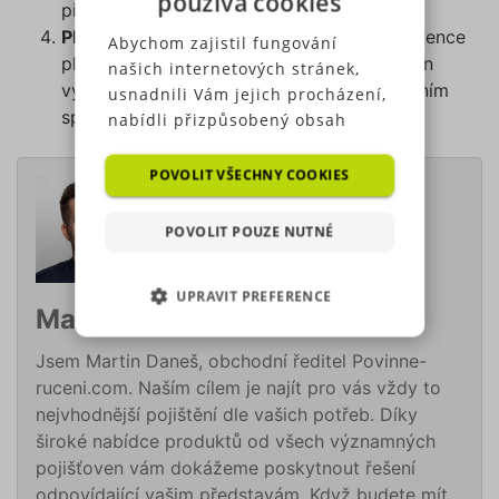
používá cookies
předem koncem pojistného období.
Plaťte pojištění jednou za rok
– roční frekvence
Abychom zajistil fungování
placení pojistného je u některých pojišťoven
našich internetových stránek,
výhodnější oproti čtvrtletním nebo pololetním
usnadnili Vám jejich procházení,
splátkám.
nabídli přizpůsobený obsah
nebo reklamu a mohli anonymně
analyzovat návštěvnost,
POVOLIT VŠECHNY COOKIES
využíváme soubory cookies,
které sdílíme se svými partnery
POVOLIT POUZE NUTNÉ
pro sociální média, inzerci a
analýzu. Některé typy cookies
UPRAVIT PREFERENCE
(výkonové soubory, soubory
Martin Daneš
cílení, funkční soubory,
NEZBYTNĚ NUTNÉ SOUBORY
nezařazené soubory) můžeme
Jsem Martin Daneš, obchodní ředitel Povinne-
využívat pouze s Vaším
ruceni.com. Naším cílem je najít pro vás vždy to
VÝKONOVÉ SOUBORY
předchozím souhlasem, který
nejvhodnější pojištění dle vašich potřeb. Díky
můžete udělit zaškrtnutím
široké nabídce produktů od všech významných
SOUBORY CÍLENÍ
políčka u příslušného druhu
pojišťoven vám dokážeme poskytnout řešení
cookies pod tlačítkem „Upravit
odpovídající vašim představám. Když budete mít