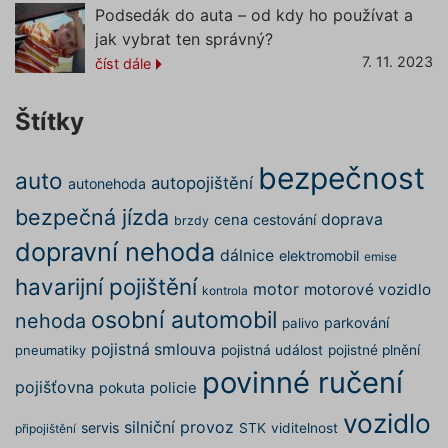
dalšího 
Podsedák do auta – od kdy ho používat a
údajů
a
Zásadách používání
o relaci
souborů cookie
.“
jak vybrat ten správný?
uživatel
7. 11. 2023
číst dále
testing
.povinne-
1 den
Tento s
ruceni.com
cookie
používá
AB testo
Štítky
utm_campaign
.povinne-
1 den
Tento s
ruceni.com
cookie
používá
bezpečnost
auto
správn
autopojištění
autonehoda
funkčno
a priorit
bezpečná jízda
doprava
cena
cestování
brzdy
záznamů
dalšího 
dopravní nehoda
o relaci
dálnice
elektromobil
emise
uživatel
havarijní pojištění
motor
motorové vozidlo
kontrola
utm_source
.povinne-
1 den
Tento s
ruceni.com
cookie
osobní automobil
nehoda
používá
parkování
palivo
správn
pojistná smlouva
funkčno
pojistná událost
pojistné plnění
pneumatiky
a priorit
povinné ručení
záznamů
pojišťovna
pokuta
policie
dalšího 
o relaci
vozidlo
uživatel
silniční provoz
servis
STK
viditelnost
připojištění