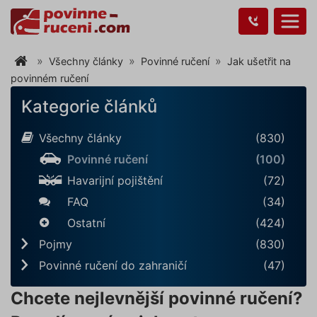
Všechny články
Povinné ručení
Jak ušetřit na
povinném ručení
Kategorie článků
Všechny články
(830)
Povinné ručení
(100)
Havarijní pojištění
(72)
FAQ
(34)
Ostatní
(424)
Pojmy
(830)
Povinné ručení do zahraničí
(47)
Chcete nejlevnější povinné ručení?