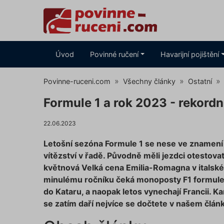
Úvod
Povinné ručení
Havarijní pojištění
Povinne-ruceni.com
Všechny články
Ostatní
Formule 1 a rok 2023 - rekordn
22.06.2023
Letošní sezóna Formule 1 se nese ve znamení
vítězství v řadě. Původně měli jezdci otestov
květnová Velká cena Emilia-Romagna v italské 
minulému ročníku čeká monoposty F1 formule 
do Kataru, a naopak letos vynechají Francii. Ka
se zatím daří nejvíce se dočtete v našem člán