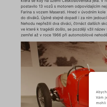
která se kdy na území Československa jela. V 
postavilo 13 vozů s motorem odpovídajícím nejvy
Farina s vozem Maserati. Hned v úvodním kole z
do diváků. Úplně stejně dopadl i za ním jedoucí
Nehodu nepřežili dva diváci, čtrnáct dalších sk
ve které k tragédii došlo, se později vžil náze
zemřel až v roce 1966 při automobilové nehodě
Abych
Vám j
mohli