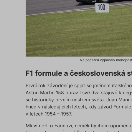
Na počátku vypadaly monoposty 
F1 formule a československá s
První rok závodění je spjat se jménem italské
Aston Martin 158 porazil své dva stájové kolegy
se historicky prvním mistrem světa. Juan Manuel
hned v následujících letech, kdy závod Formule
v letech 1954 – 1957.
Mluvíme-li o Farinovi, neměli bychom opomenou