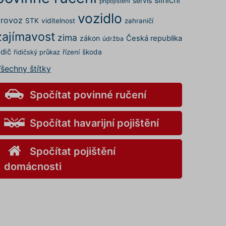
servis
připojištění
vozidlo
rovoz
STK
viditelnost
zahraničí
zajímavost
zima
zákon
Česká republika
údržba
idič
řízení
škoda
řidičský průkaz
šechny štítky
Spočítat povinné ručení
Spočítat havarijní pojištění
Spočítat pojištění
domácnosti