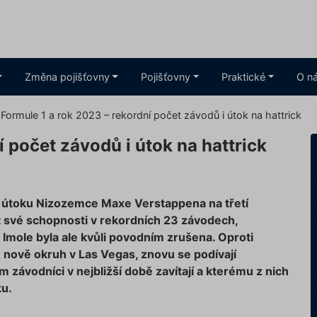
Změna pojišťovny
Pojišťovny
Praktické
O n
Formule 1 a rok 2023 – rekordní počet závodů i útok na hattrick
í počet závodů i útok na hattrick
 útoku Nizozemce Maxe Verstappena na třetí
at své schopnosti v rekordních 23 závodech,
Imole byla ale kvůli povodním zrušena. Oproti
nově okruh v Las Vegas, znovu se podívají
m závodníci v nejbližší době zavítají a kterému z nich
ku.