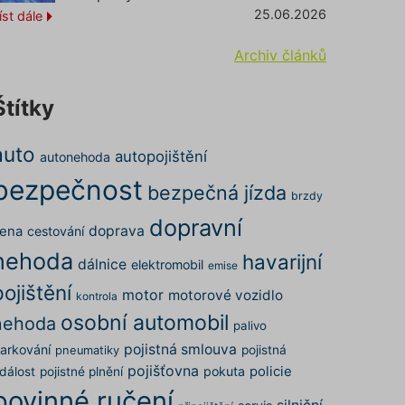
25.06.2026
íst dále
Archiv článků
Štítky
auto
autopojištění
autonehoda
bezpečnost
bezpečná jízda
brzdy
dopravní
doprava
ena
cestování
nehoda
havarijní
dálnice
elektromobil
emise
pojištění
motor
motorové vozidlo
kontrola
osobní automobil
nehoda
palivo
pojistná smlouva
arkování
pojistná
pneumatiky
pojišťovna
pokuta
policie
dálost
pojistné plnění
povinné ručení
silniční