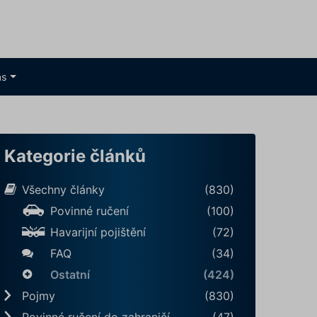
ás
Kategorie článků
Všechny články
(830)
Povinné ručení
(100)
Havarijní pojištění
(72)
FAQ
(34)
Ostatní
(424)
Pojmy
(830)
Povinné ručení do zahraničí
(47)