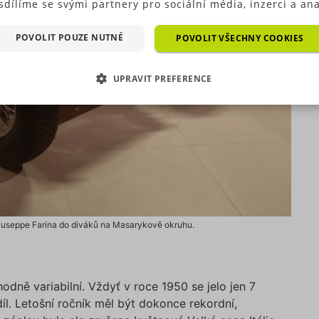
sdílíme se svými partnery pro sociální média, inzerci a ana
ré typy cookies (výkonové soubory, soubory cílení, funkční
ry, nezařazené soubory) můžeme využívat pouze s Vaším
POVOLIT POUZE NUTNÉ
POVOLIT VŠECHNY COOKIES
hozím souhlasem, který můžete udělit zaškrtnutím políčka
ušného druhu cookies pod tlačítkem „Upravit preference“.
UPRAVIT PREFERENCE
as s použitím všech těchto typů cookies můžete udělit také
duše jedním kliknutím na tlačítko „Povolit všechny cookies“
EZBYTNĚ NUTNÉ SOUBORY
VÝKONOVÉ SOUBORY
 si nepřejete udělit souhlas s používáním žádného z volit
ookies, klikněte na tlačítko „Povolit pouze nutné cookies“,
OUBORY CÍLENÍ
FUNKČNÍ SOUBORY
e využívat pouze tzv. nutné nebo funkční cookies, jejichž
tí je nezbytné pro chod této webové stránky. Nastavení coo
EZAŘAZENÉ SOUBORY
e kdykoliv upravit na podstránce "Změnit nastavení Cookie
í našich internetových stránek. Další informace naleznete 
h
Zásadách ochrany osobních údajů
a
Zásadách používání
useppe Farina do diváků na Masarykově okruhu.
rů cookie
.“
zbytně nutné soubory
Výkonové soubory
Soubory cílení
Funkční soub
Nezařazené soubory
dně variabilní. Vždyť v roce 1950 se jelo jen 7
 nutné soubory cookies zprostředkovávají základní funkčnost stránky, web bez nich 
íl. Letošní ročník měl být dokonce rekordní,
. Tyto cookies můžeme využívat i bez Vašeho souhlasu.