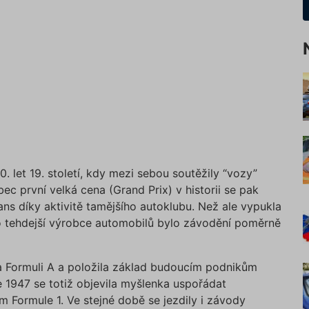
 let 19. století, kdy mezi sebou soutěžily “vozy”
c první velká cena (Grand Prix) v historii se pak
s díky aktivitě tamějšího autoklubu. Než ale vypukla
ro tehdejší výrobce automobilů bylo závodění poměrně
a Formuli A a položila základ budoucím podnikům
e 1947 se totiž objevila myšlenka uspořádat
 Formule 1. Ve stejné době se jezdily i závody