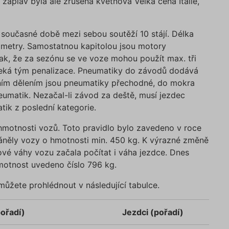
áplav byla ale zrušena květnová Velká cena Itálie,
Poskytovatel /
Vyprší
Popis
Doména
e
.povinne-
1 den
Tento soubor cookie používáme pr
 současné době mezi sebou soutěží 10 stájí. Délka
ruceni.com
správnou funkčnost CRM a prioritiz
záznamů bez dalšího detailu o relac
 metry. Samostatnou kapitolou jsou motory
uživatele.
ak, že za sezónu se ve voze mohou použít max. tři
.povinne-
1 den
Tento soubor cookie používáme pr
čeká tým penalizace. Pneumatiky do závodů dodává
ruceni.com
testování.
adním dělením jsou pneumatiky přechodné, do mokra
ampaign
.povinne-
1 den
Tento soubor cookie používáme pr
ruceni.com
správnou funkčnost CRM a prioritiz
eumatik. Nezačal-li závod za deště, musí jezdec
záznamů bez dalšího detailu o relac
ik z poslední kategorie.
uživatele.
urce
.povinne-
1 den
Tento soubor cookie používáme pr
motnosti vozů. Toto pravidlo bylo zavedeno v roce
ruceni.com
správnou funkčnost CRM a prioritiz
záznamů bez dalšího detailu o relac
áněly vozy o hmotnosti min. 450 kg. K výrazné změně
uživatele.
ové váhy vozu začala počítat i váha jezdce. Dnes
ScriptConsent
1 rok
Tento soubor cookie používá služb
CookieScript
hmotnost uvedeno číslo 796 kg.
Cookie-Script.com k zapamatování
.povinne-
předvoleb souhlasu se soubory coo
ruceni.com
návštěvníků. Je nutné, aby banner 
 můžete prohlédnout v následující tabulce.
Cookie-Script.com fungoval správně
APTCHA
5 měsíců
Google reCAPTCHA nastaví při spuš
Google LLC
4 týdny
potřebný soubor cookie (_GRECAPT
www.google.com
ořadí)
Jezdci (pořadí)
účelem provedení analýzy rizik.