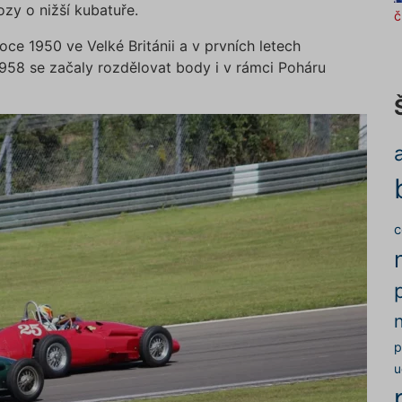
zy o nižší kubatuře.
č
roce 1950 ve Velké Británii a v prvních letech
e 1958 se začaly rozdělovat body i v rámci Poháru
c
p
u