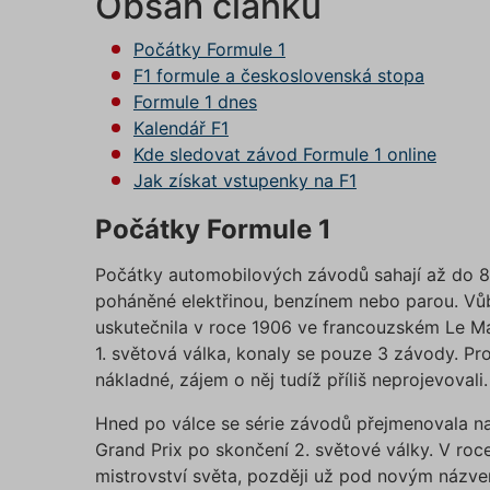
Obsah článku
Počátky Formule 1
F1 formule a československá stopa
Formule 1 dnes
Kalendář F1
Kde sledovat závod Formule 1 online
Jak získat vstupenky na F1
Počátky Formule 1
Počátky automobilových závodů sahají až do 80.
poháněné elektřinou, benzínem nebo parou. Vůbe
uskutečnila v roce 1906 ve francouzském Le Man
1. světová válka, konaly se pouze 3 závody. P
nákladné, zájem o něj tudíž příliš neprojevovali.
Hned po válce se série závodů přejmenovala n
Grand Prix po skončení 2. světové války. V roc
mistrovství světa, později už pod novým názvem