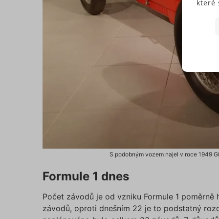
které 
Někte
soubo
předc
přísl
Souhl
jedno
N
Pokud
typů c
S
budem
použi
N
můžet
zápat
našic
S podobným vozem najel v roce 1949 Gi
soubo
Ne
Formule 1 dnes
Počet závodů je od vzniku Formule 1 poměrně ho
Nezbytně
závodů, oproti dnešním 22 je to podstatný rozd
fungovat