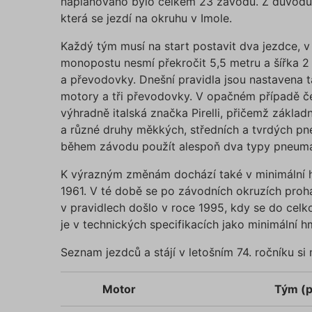
naplánováno bylo celkem 23 závodů. Z důvodů z
Název
která se jezdí na okruhu v Imole.
affiliat
Každý tým musí na start postavit dva jezdce, v
monopostu nesmí překročit 5,5 metru a šířka 2
a převodovky. Dnešní pravidla jsou nastavena t
testing
motory a tři převodovky. V opačném případě 
výhradně italská značka Pirelli, přičemž zákl
utm_c
a různé druhy měkkých, středních a tvrdých pn
během závodu použít alespoň dva typy pneumat
utm_so
K výrazným změnám dochází také v minimální h
1961. V té době se po závodních okruzích proh
v pravidlech došlo v roce 1995, kdy se do celk
Cookie
je v technických specifikacích jako minimální 
Seznam jezdců a stájí v letošním 74. ročníku si
_GREC
Motor
Tým (p