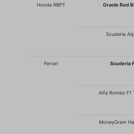
suriSit
Honda RBPT
Oracle Red Bu
cookies
PHPSES
Scuderia Alp
pfp-ui
ruceni.
Ferrari
Scuderia F
ruceni.
utm_m
Alfa Romeo F1 
gclid
MoneyGram Haa