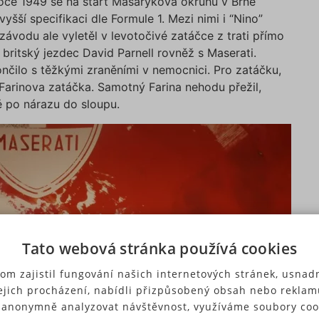
roce 1949 se na start Masarykova okruhu v Brně
šší specifikaci dle Formule 1. Mezi nimi i “Nino”
ávodu ale vyletěl v levotočivé zatáčce z trati přímo
 britský jezdec David Parnell rovněž s Maserati.
ončilo s těžkými zraněními v nemocnici. Pro zatáčku,
v Farinova zatáčka. Samotný Farina nehodu přežil,
 po nárazu do sloupu.
Tato webová stránka používá cookies
om zajistil fungování našich internetových stránek, usnadn
ejich procházení, nabídli přizpůsobený obsah nebo reklam
 anonymně analyzovat návštěvnost, využíváme soubory coo