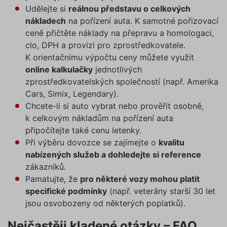
funkčno
Udělejte si
reálnou představu o celkových
a priorit
záznamů
nákladech
na pořízení auta. K samotné pořizovací
dalšího 
o relaci
ceně přičtěte náklady na přepravu a homologaci,
uživatel
clo, DPH a provizi pro zprostředkovatele.
utm_source
.povinne-
1 den
Tento s
K orientačnímu výpočtu ceny můžete využít
ruceni.com
cookie
používá
online kalkulačky
jednotlivých
správn
funkčno
zprostředkovatelských společností (např. Amerika
a priorit
Cars, Simix, Legendary).
záznamů
dalšího 
Chcete-li si auto vybrat nebo prověřit osobně,
o relaci
uživatel
k celkovým nákladům na pořízení auta
připočítejte také cenu letenky.
CookieScriptConsent
1 rok
Tento s
CookieScript
cookie 
.povinne-
Při výběru dovozce se zajímejte o
kvalitu
služba 
ruceni.com
Script.c
nabízených služeb a dohledejte si reference
zapamat
předvol
zákazníků.
souhlas
Pamatujte, že
pro některé vozy mohou platit
soubory
návštěvn
specifické podmínky
(např. veterány starší 30 let
nutné, 
banner 
jsou osvobozeny od některých poplatků).
Cookie-
Script.
Zásadách ochrany osobních
fungova
Nejčastěji kladené otázky – FAQ