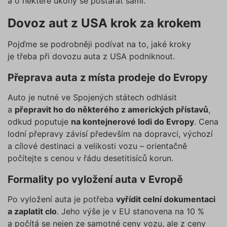
a o některé úkony se postarat sami.
Dovoz aut z USA krok za krokem
Pojďme se podrobněji podívat na to, jaké kroky
je třeba při dovozu auta z USA podniknout.
Přeprava auta z místa prodeje do Evropy
Auto je nutné ve Spojených státech odhlásit
a
přepravit ho do některého z amerických přístavů
,
odkud poputuje
na kontejnerové lodi do Evropy
. Cena
lodní přepravy závisí především na dopravci, výchozí
a cílové destinaci a velikosti vozu – orientačně
počítejte s cenou v řádu desetitisíců korun.
Formality po vyložení auta v Evropě
Po vyložení auta je potřeba
vyřídit celní dokumentaci
a zaplatit clo
. Jeho výše je v EU stanovena na 10 %
a počítá se nejen ze samotné ceny vozu, ale z ceny