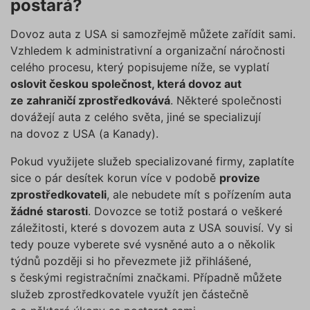
postará?
Dovoz auta z USA si samozřejmě můžete zařídit sami.
Vzhledem k administrativní a organizační náročnosti
celého procesu, který popisujeme níže, se vyplatí
oslovit českou společnost, která dovoz aut
ze zahraničí zprostředkovává
. Některé společnosti
dovážejí auta z celého světa, jiné se specializují
na dovoz z USA (a Kanady).
Pokud využijete služeb specializované firmy, zaplatíte
sice o pár desítek korun více v podobě
provize
zprostředkovateli
, ale nebudete mít s pořízením auta
žádné starosti
. Dovozce se totiž postará o veškeré
záležitosti, které s dovozem auta z USA souvisí. Vy si
tedy pouze vyberete své vysněné auto a o několik
týdnů později si ho převezmete již přihlášené,
s českými registračními značkami. Případně můžete
služeb zprostředkovatele využít jen částečně