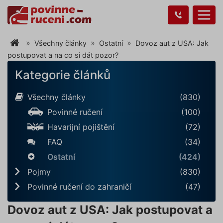
Všechny články
Ostatní
Dovoz aut z USA: Jak
postupovat a na co si dát pozor?
Kategorie článků
Všechny články
(830)
Povinné ručení
(100)
Havarijní pojištění
(72)
FAQ
(34)
Ostatní
(424)
Pojmy
(830)
Povinné ručení do zahraničí
(47)
Dovoz aut z USA: Jak postupovat a