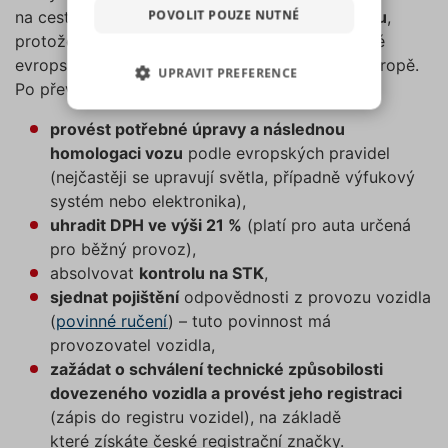
které sdílíme se svými partnery
POVOLIT POUZE NUTNÉ
na cestu do ČR. Auto je nutné
přepravit na vleku
,
pro sociální média, inzerci a
protože americká auta obvykle nesplňují některé
analýzu. Některé typy cookies
evropské předpisy a normy pro provoz aut v Evropě.
UPRAVIT PREFERENCE
(výkonové soubory, soubory
Po převozu do ČR je potom nutné:
cílení, funkční soubory,
NEZBYTNĚ NUTNÉ SOUBORY
nezařazené soubory) můžeme
provést potřebné úpravy a následnou
využívat pouze s Vaším
homologaci vozu
podle evropských pravidel
VÝKONOVÉ SOUBORY
předchozím souhlasem, který
(nejčastěji se upravují světla, případně výfukový
můžete udělit zaškrtnutím
systém nebo elektronika),
SOUBORY CÍLENÍ
políčka u příslušného druhu
uhradit DPH ve výši 21 %
(platí pro auta určená
cookies pod tlačítkem „Upravit
pro běžný provoz),
preference“. Souhlas s použitím
FUNKČNÍ SOUBORY
absolvovat
kontrolu na STK
,
všech těchto typů cookies
sjednat pojištění
odpovědnosti z provozu vozidla
můžete udělit také jednoduše
NEZAŘAZENÉ SOUBORY
(
povinné ručení
) – tuto povinnost má
jedním kliknutím na tlačítko
provozovatel vozidla,
„Povolit všechny cookies“. Pokud
zažádat o schválení technické způsobilosti
si nepřejete udělit souhlas s
dovezeného vozidla a provést jeho registraci
používáním žádného z
Nezbytně nutné soubory
(zápis do registru vozidel), na základě
volitelných typů cookies, klikněte
Výkonové soubory
Soubory cílení
které získáte české registrační značky.
na tlačítko „Povolit pouze nutné