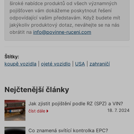
náhodn
široké nabídce produktů od všech významných
vygener
pojišťoven vám dokážeme poskytnout řešení
číslo, je
použití
odpovídající vašim představám. Když budete mít
být spec
pro dan
jakýkoliv produktový dotaz, neváhejte se na nás
ale dob
obrátit na
info@povinne-ruceni.com
příklade
udržová
přihláš
stavu už
mezi st
Štítky:
pfp-uid
.povinne-
1 rok 1
Tento s
ruceni.com
měsíc
cookie
koupě vozidla
|
ojeté vozidlo
|
USA
|
zahraničí
používá
správn
funkčno
a priorit
záznamů
dalšího 
Nejčtenější články
o relaci
uživatel
Jak zjistit pojištění podle RZ (SPZ) a VIN?
utm_medium
.povinne-
1 den
Tento s
ruceni.com
cookie
18. 7. 2024
číst dále
používá
správn
funkčno
a priorit
záznamů
Co znamená svítící kontrolka EPC?
dalšího 