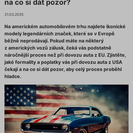
na co si dát pozor?
31.03.2025
Na americkém automobilovém trhu najdete ikonické
modely legendárních značek, které se v Evropě
běžně neprodávají. Pokud máte na některý
z amerických vozů zálusk, čeká vás podstatně
náročnější proces než při dovozu auta z EU. Zjistěte,
jaké formality a poplatky vás při dovozu auta z USA
čekají a na co si dát pozor, aby celý proces proběhl
hladce.