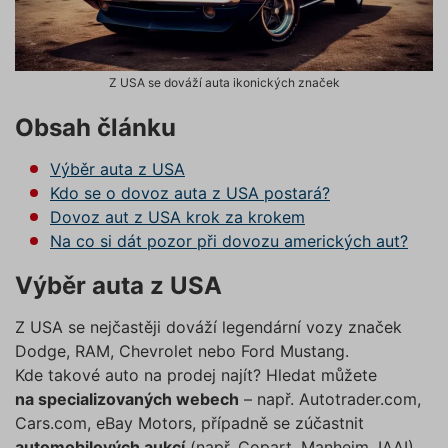
Z USA se dováží auta ikonických značek
Obsah článku
Výběr auta z USA
Kdo se o dovoz auta z USA postará?
Dovoz aut z USA krok za krokem
Na co si dát pozor při dovozu amerických aut?
Výběr auta z USA
Z USA se nejčastěji dováží legendární vozy značek
Dodge, RAM, Chevrolet nebo Ford Mustang.
Kde takové auto na prodej najít? Hledat můžete
na specializovaných webech
– např. Autotrader.com,
Cars.com, eBay Motors, případně se zúčastnit
automobilových aukcí
(např. Copart, Manheim, IAAI).