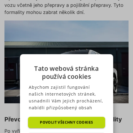
vozu včetně jeho přepravy a pojištění přepravy. Tyto
formality mohou zabrat několik dní.
Tato webová stránka
používá cookies
Abychom zajistil fungování
našich internetových stránek,
usnadnili Vám jejich procházení,
Americká auta nemusí splňovat některé evropské normy
nabídli přizpůsobený obsah
nebo reklamu a mohli anonymně
Převoz auta do ČR a související formality
analyzovat návštěvnost,
POVOLIT VŠECHNY COOKIES
využíváme soubory cookies,
Po vyřízení celních formalit se může auto vydat