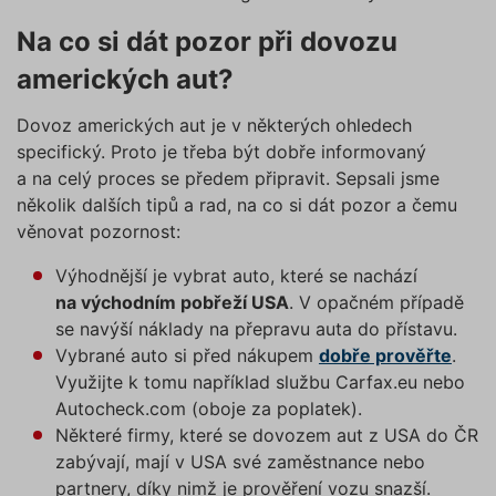
Funkční soubory
Nezařazené soubory
cookies“, a my budeme využívat
Na co si dát pozor při dovozu
pouze tzv. nutné nebo funkční
Nezbytně nutné soubory cookies
zprostředkovávají základní funkčnost stránky,
cookies, jejichž použití je
amerických aut?
web bez nich nemůže fungovat. Tyto cookies
nezbytné pro chod této webové
můžeme využívat i bez Vašeho souhlasu.
stránky. Nastavení cookies
Dovoz amerických aut je v některých ohledech
Poskytovatel /
můžete kdykoliv upravit na
Název
Vyprší
Popis
specifický. Proto je třeba být dobře informovaný
Doména
podstránce "Změnit nastavení
a na celý proces se předem připravit. Sepsali jsme
affiliate
.povinne-
1 den
Tento s
Cookies" v zápatí našich
ruceni.com
cookie
několik dalších tipů a rad, na co si dát pozor a čemu
používá
internetových stránek. Další
věnovat pozornost:
správn
informace naleznete v našich
funkčno
a priorit
Zásadách ochrany osobních
Výhodnější je vybrat auto, které se nachází
záznamů
dalšího 
údajů
a
Zásadách používání
na východním pobřeží USA
. V opačném případě
o relaci
souborů cookie
.“
uživatel
se navýší náklady na přepravu auta do přístavu.
Vybrané auto si před nákupem
dobře prověřte
.
testing
.povinne-
1 den
Tento s
ruceni.com
cookie
Využijte k tomu například službu Carfax.eu nebo
používá
AB testo
Autocheck.com (oboje za poplatek).
Některé firmy, které se dovozem aut z USA do ČR
utm_campaign
.povinne-
1 den
Tento s
ruceni.com
cookie
zabývají, mají v USA své zaměstnance nebo
používá
správn
partnery, díky nimž je prověření vozu snazší.