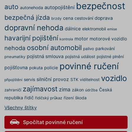
bezpečnost
o relaci
auto
autopojištění
autonehoda
uživatel
bezpečná jízda
utm_medium
.povinne-
1 den
Tento s
doprava
cena
cestování
brzdy
ruceni.com
cookie
používá
dopravní nehoda
dálnice
elektromobil
správn
emise
funkčno
havarijní pojištění
a priorit
motor
motorové vozidlo
kontrola
záznamů
dalšího 
osobní automobil
nehoda
parkování
palivo
o relaci
uživatel
pojistná smlouva
pojistná událost
pojistné plnění
pneumatiky
gclid
1 den
Tento s
Google
povinné ručení
cookie
.povinne-
pojišťovna
pokuta
policie
používá
ruceni.com
správn
vozidlo
silniční provoz
funkčno
servis
STK
viditelnost
připojištění
a priorit
zajímavost
záznamů
zima
zákon
Česká
zahraničí
údržba
dalšího 
o relaci
republika
řidič
řízení
škoda
řidičský průkaz
uživatel
nezbytně nutné soubory
–
Všechny štítky
zprostředkovávají základní
funkčnost stránky, web bez nich
nemůže fungovat. Tyto cookies
Spočítat povinné ručení
Poskytovatel
můžeme využívat i bez Vašeho
Název
Vyprší
Popis
/ Doména