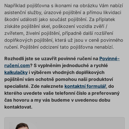
souborů cookie
.“
uživatel
Například pojišťovna s ikonami na obrázku Vám nabízí
testing
.povinne-
1 den
Tento s
asistenční služby, úrazové pojištění a přímou likvidaci
ruceni.com
cookie
používá
škodní události jako součást pojištění. Za příplatek
AB testo
získáte pojištění skel, poškození vozidla zvěří /
utm_campaign
.povinne-
1 den
Tento s
zvířetem, živelní pojištění, případně další rozšíření
ruceni.com
cookie
používá
doplňkových pojištění, která už jsou v ceně povinného
správn
ručení. Pojištění odcizení tato pojišťovna nenabízí.
funkčno
a priorit
záznamů
Rozhodli jste se uzavřít povinné ručení na
Povinné-
dalšího 
o relaci
ručení.com
? S vyplněním jednoduché a rychlé
uživatel
kalkulačky
i výběrem vhodných doplňkových
utm_source
.povinne-
1 den
Tento s
pojištění vám ochotně pomohou naši produktoví
ruceni.com
cookie
používá
specialisté. Zde naleznete
kontaktní formulář
, do
správn
funkčno
kterého uvedete vaše telefonní číslo a preferovaný
a priorit
záznamů
čas hovoru a my vás budeme v uvedenou dobu
dalšího 
kontaktovat.
o relaci
uživatel
CookieScriptConsent
1 rok
Tento s
CookieScript
cookie 
.povinne-
služba 
ruceni.com