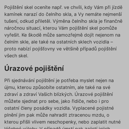
Pojištění skel oceníte např. ve chvíli, kdy Vám při jízdě
kamínek narazí do čelního skla, a Vy nemáte nejmenší
tušení, odkud přiletěl. Výměna čelního skla je finančně
náročnou situací, kterou Vám pojištění skel pomůže
vyřešit. Ke škodě může samozřejmě dojít nejenom na
čelním skle, ale také na ostatních sklech vozidla –
proto nabízí pojišťovny ve většině případů pojištění
všech skel.
Úrazové pojištění
Při sjednávání pojištění je potřeba myslet nejen na
újmu, kterou způsobíte ostatním, ale také na své
zdraví a zdraví Vašich blízkých. Úrazové pojištění
můžete sjednat pro sebe, jako řidiče, nebo i pro
ostatní členy posádky vozidla. Vyplacené pojistné
plnění jim pak může nahradit ztracenou mzdu, o
kterou přišli vlivem neschopenky, nebo zaplatit nutné
léčebné výlohy. V případě úmrtí pak zajistí jejich