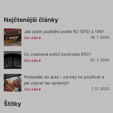
založen
https://www.povinne-
jazyce 
ruceni.com/informace-o-zpracovani-
Toto je
univerzá
osobnich-udaju/
identifi
Nejčtenější články
používa
udržová
proměn
zde
Jak zjistit pojištění podle RZ (SPZ) a VIN?
relací už
Obvykle
18. 7. 2024
číst dále
jedná o
náhodn
vygener
číslo, je
použití
Co znamená svítící kontrolka EPC?
být spec
pro dan
22. 7. 2024
číst dále
ale dob
příklade
udržová
přihláš
Podsedák do auta – od kdy ho používat a
stavu už
mezi st
jak vybrat ten správný?
pfp-uid
.povinne-
1 rok 1
Tento s
7. 11. 2023
číst dále
ruceni.com
měsíc
cookie
používá
správn
Štítky
funkčno
a priorit
záznamů
dalšího 