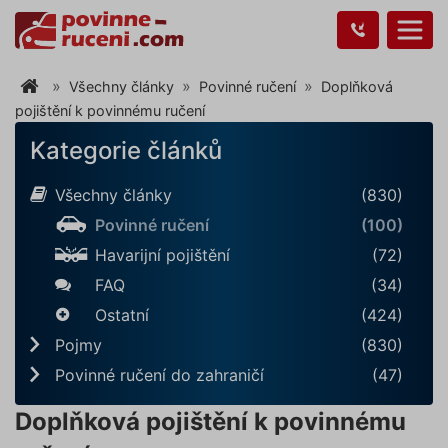
Všechny články
Povinné ručení
Doplňková
pojištění k povinnému ručení
Kategorie článků
Všechny články
(830)
Povinné ručení
(100)
Havarijní pojištění
(72)
FAQ
(34)
Ostatní
(424)
Pojmy
(830)
Povinné ručení do zahraničí
(47)
Doplňková pojištění k povinnému