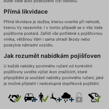
bude Vaše auto poškozeno cizí osobou.
můžete udělit také jednoduše
NEZAŘAZENÉ SOUBORY
jedním kliknutím na tlačítko
Přímá likvidace
„Povolit všechny cookies“. Pokud
si nepřejete udělit souhlas s
Přímá likvidace je služba, kterou oceníte při nehodě,
používáním žádného z
kterou Vy nezaviníte. I v tomto případě se o Vás Vaše
Nezbytně nutné soubory
volitelných typů cookies, klikněte
pojišťovna postará. Zařídí vše potřebné s pojišťovnou
Výkonové soubory
Soubory cílení
na tlačítko „Povolit pouze nutné
viníka, většinou Vám i sama uhradí škody nebo
Funkční soubory
Nezařazené soubory
cookies“, a my budeme využívat
poskytne náhradní vozidlo.
pouze tzv. nutné nebo funkční
Nezbytně nutné soubory cookies
zprostředkovávají základní funkčnost stránky,
cookies, jejichž použití je
Jak rozumět nabídkám pojišťoven
web bez nich nemůže fungovat. Tyto cookies
nezbytné pro chod této webové
můžeme využívat i bez Vašeho souhlasu.
stránky. Nastavení cookies
U každé nabídky povinného ručení od konkrétní
Poskytovatel /
můžete kdykoliv upravit na
Název
Vyprší
Popis
pojišťovny uvidíte výčet ikon značících, které
Doména
podstránce "Změnit nastavení
připojištění je součástí nabídky povinného ručení, jaké
affiliate
.povinne-
1 den
Tento s
Cookies" v zápatí našich
je možné připlatit i nedostupná doplňková pojištění.
ruceni.com
cookie
používá
internetových stránek. Další
správn
informace naleznete v našich
funkčno
a priorit
Zásadách ochrany osobních
záznamů
dalšího 
údajů
a
Zásadách používání
o relaci