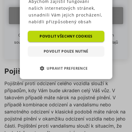
Abychom zajistil fungování
našich internetových stránek,
usnadnili Vám jejich procházení,
ZOBRAZIT 10 POJIŠŤOVEN
nabídli přizpůsobený obsah
nebo reklamu a mohli anonymně
analyzovat návštěvnost,
Odesláním formuláře tlačítkem Zobrazit 10 pojišťoven
POVOLIT VŠECHNY COOKIES
využíváme soubory cookies,
souhlasíte se zpracováním Vámi zadaných osobních údajů
které sdílíme se svými partnery
–
Informace o zpracování osobních údajů
POVOLIT POUZE NUTNÉ
pro sociální média, inzerci a
analýzu. Některé typy cookies
UPRAVIT PREFERENCE
(výkonové soubory, soubory
Pojištění odcizení
cílení, funkční soubory,
NEZBYTNĚ NUTNÉ SOUBORY
nezařazené soubory) můžeme
Pojištění proti odcizení celého vozidla slouží k
využívat pouze s Vaším
případům, kdy Vám bude ukraden celý Váš vůz. V
VÝKONOVÉ SOUBORY
předchozím souhlasem, který
takovém případě máte nárok na pojistné plnění. V
můžete udělit zaškrtnutím
případě kombinace odcizení a vandalismu nebo
SOUBORY CÍLENÍ
políčka u příslušného druhu
samotného odcizení v klasické podobě máte nárok na
cookies pod tlačítkem „Upravit
pojistné plnění v okamžiku odcizení vozidla nebo jeho
preference“. Souhlas s použitím
FUNKČNÍ SOUBORY
části. Pojištění proti vandalismu slouží k situacím, že
všech těchto typů cookies