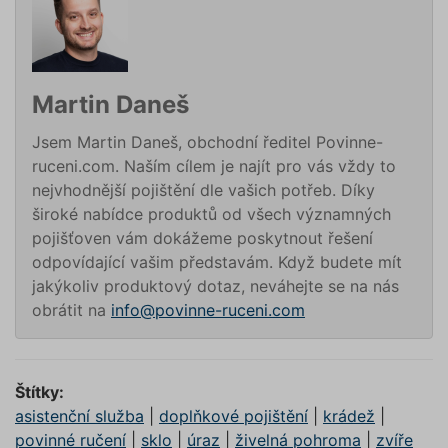
Script.c
zapamat
předvol
souhlas
soubory
návštěvn
nutné, 
Martin Daneš
banner 
Cookie-
Script.
Jsem Martin Daneš, obchodní ředitel Povinne-
Zásadách ochrany osobních
fungova
správně
ruceni.com. Naším cílem je najít pro vás vždy to
údajů
Zásadách používání cookies
nejvhodnější pojištění dle vašich potřeb. Díky
_GRECAPTCHA
5 měsíců
Google
Google LLC
4 týdny
reCAPT
www.google.com
široké nabídce produktů od všech významných
nastaví 
spuštěn
pojišťoven vám dokážeme poskytnout řešení
potřebn
odpovídající vašim představám. Když budete mít
soubor 
(_GREC
jakýkoliv produktový dotaz, neváhejte se na nás
www.povinne-
za účel
provede
ruceni.com
obrátit na
info@povinne-ruceni.com
analýzy r
suriSite
www.povinne-
2 dny
Ovlivňu
ruceni.com
vzhled (
https://www.povinne-
online
ruceni.com/kontakt/
kalkulač
Štítky:
asistenční služba
|
doplňkové pojištění
|
krádež
|
PHPSESSID
Zavřením
Cookie
PHP.net
prohlížeče
generov
www.povinne-
povinné ručení
|
sklo
|
úraz
|
živelná pohroma
|
zvíře
aplikac
ruceni.com