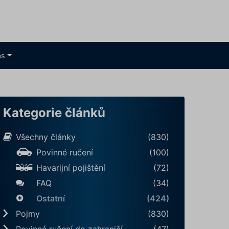
ás
Kategorie článků
Všechny články
(830)
Povinné ručení
(100)
Havarijní pojištění
(72)
FAQ
(34)
Ostatní
(424)
Pojmy
(830)
Povinné ručení do zahraničí
(47)