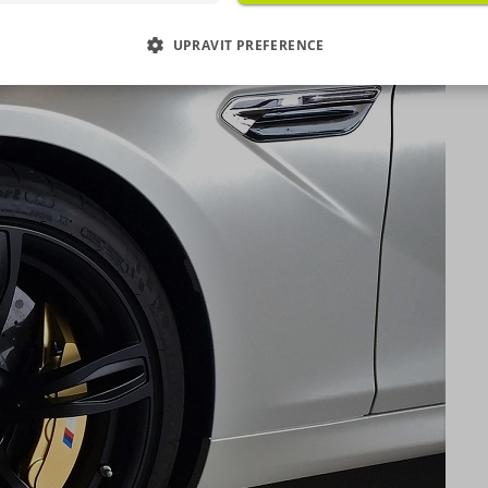
hozím souhlasem, který můžete udělit zaškrtnutím políčka
materiál na destičkách.
ušného druhu cookies pod tlačítkem „Upravit preference“.
UPRAVIT PREFERENCE
as s použitím všech těchto typů cookies můžete udělit také
duše jedním kliknutím na tlačítko „Povolit všechny cookies“
EZBYTNĚ NUTNÉ SOUBORY
VÝKONOVÉ SOUBORY
 si nepřejete udělit souhlas s používáním žádného z volit
ookies, klikněte na tlačítko „Povolit pouze nutné cookies“,
OUBORY CÍLENÍ
FUNKČNÍ SOUBORY
e využívat pouze tzv. nutné nebo funkční cookies, jejichž
tí je nezbytné pro chod této webové stránky. Nastavení coo
EZAŘAZENÉ SOUBORY
e kdykoliv upravit na podstránce "Změnit nastavení Cookie
í našich internetových stránek. Další informace naleznete 
h
Zásadách ochrany osobních údajů
a
Zásadách používání
rů cookie
.“
zbytně nutné soubory
Výkonové soubory
Soubory cílení
Funkční soub
Nezařazené soubory
 nutné soubory cookies zprostředkovávají základní funkčnost stránky, web bez nich 
. Tyto cookies můžeme využívat i bez Vašeho souhlasu.
Poskytovatel /
Vyprší
Popis
Doména
e
.povinne-
1 den
Tento soubor cookie používáme pr
ruceni.com
správnou funkčnost CRM a prioritiz