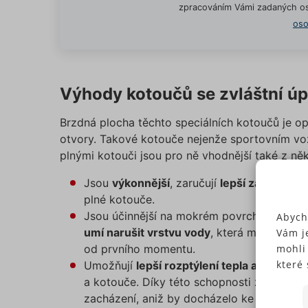
zpracováním Vámi zadaných os
oso
Výhody kotoučů se zvláštní ú
Brzdná plocha těchto speciálních kotoučů je o
otvory. Takové kotouče nejenže sportovním voz
plnými kotouči jsou pro ně vhodnější také z ně
Jsou
výkonnější
, zaručují
lepší záběr
a úči
plné kotouče.
Jsou účinnější na mokrém povrchu,
při zh
Abych
umí narušit vrstvu vody
, která může ulpět
Vám j
od prvního momentu.
mohli
které 
Umožňují
lepší rozptýlení tepla a plynů
, k
Někte
a kotouče. Díky této schopnosti zvládají 
soubo
zacházení, aniž by docházelo ke ztrátě br