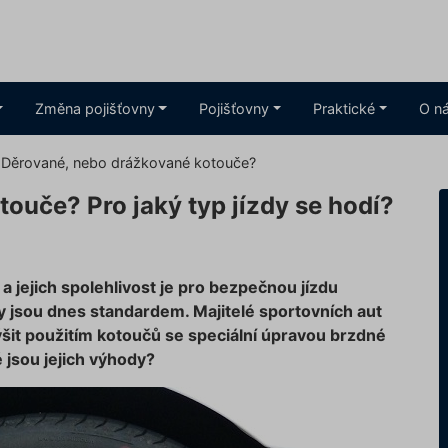
Změna pojišťovny
Pojišťovny
Praktické
O n
Děrované, nebo drážkované kotouče?
ouče? Pro jaký typ jízdy se hodí?
 a jejich spolehlivost je pro bezpečnou jízdu
 jsou dnes standardem. Majitelé sportovních aut
výšit použitím kotoučů se speciální úpravou brzdné
jsou jejich výhody?