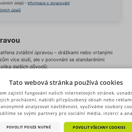
obních údajů –
Informace o zpracování
bních údajů
pravou
patřena zvláštní úpravou – drážkami nebo vrtanými
ům více sluší, ale v porovnání se standardními
kolika dalších důvodů:
nnější reakci brzd. Umí totiž vyvinout vyšší tření než
Tato webová stránka používá cookies
oršených povětrnostních podmínkách
. Otvory i drážky
om zajistil fungování našich internetových stránek, usnadn
 na ploše kotouče, a brzdy tak účinně reagují hned
ejich procházení, nabídli přizpůsobený obsah nebo reklam
 anonymně analyzovat návštěvnost, využíváme soubory coo
sdílíme se svými partnery pro sociální média, inzerci a ana
teré vznikají při brzdění mezi plochou destičky
ré typy cookies (výkonové soubory, soubory cílení, funkční
děrované a drážkované kotouče déle snášet náročnější
ry, nezařazené soubory) můžeme využívat pouze s Vaším
POVOLIT POUZE NUTNÉ
zdného účinku.
POVOLIT VŠECHNY COOKIES