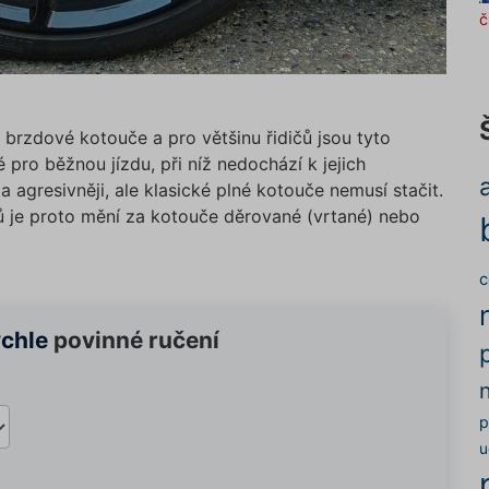
č
 brzdové kotouče a pro většinu řidičů jsou tyto
pro běžnou jízdu, při níž nedochází k jejich
a agresivněji, ale klasické plné kotouče nemusí stačit.
ů je proto mění za kotouče děrované (vrtané) nebo
c
ychle
povinné ručení
p
u