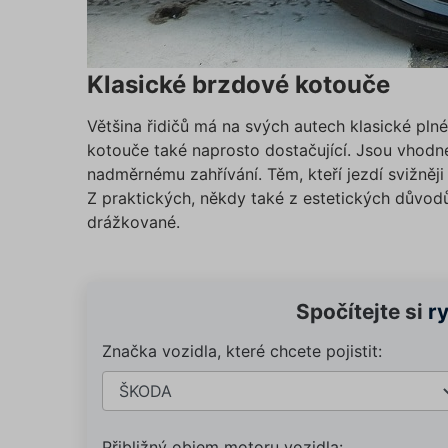
Klasické brzdové kotouče
Většina řidičů má na svých autech klasické plné
kotouče také naprosto dostačující. Jsou vhodné 
nadměrnému zahřívání. Těm, kteří jezdí svižněji 
Z praktických, někdy také z estetických důvod
drážkované.
Spočítejte si
r
Značka vozidla, které chcete pojistit:
Přibližný objem motoru vozidla: