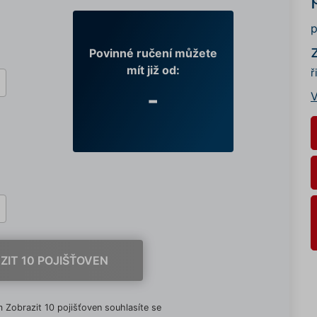
p
Povinné ručení můžete
mít již od:
ř
-
V
ZIT 10 POJIŠŤOVEN
 Zobrazit 10 pojišťoven souhlasíte se