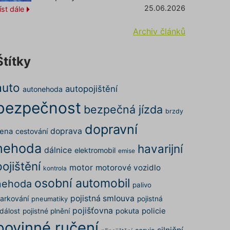
25.06.2026
íst dále
Archiv článků
Štítky
auto
autopojištění
autonehoda
bezpečnost
bezpečná jízda
brzdy
dopravní
doprava
ena
cestování
nehoda
havarijní
dálnice
elektromobil
emise
pojištění
motor
motorové vozidlo
kontrola
osobní automobil
nehoda
palivo
pojistná smlouva
arkování
pojistná
pneumatiky
pojišťovna
pokuta
policie
dálost
pojistné plnění
povinné ručení
silniční