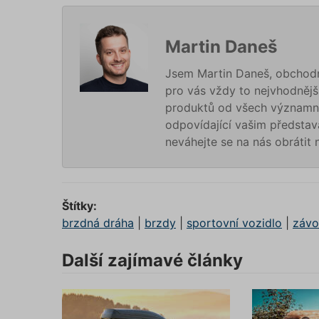
Martin Daneš
Jsem Martin Daneš, obchodní
pfp-ui
ruceni.
pro vás vždy to nejvhodnější
produktů od všech významn
odpovídající vašim představ
ruceni.
utm_m
neváhejte se na nás obrátit
gclid
Štítky:
brzdná dráha
|
brzdy
|
sportovní vozidlo
|
závo
Další zajímavé články
Název
Název
Název
__Sec
_clsk
_gcl_a