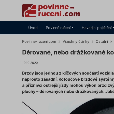
Úvod
Povinné ručení
Havarijní pojištění
Povinne-ruceni.com
Všechny články
Ostatní
Děrované, nebo drážkované kot
19.10.2020
Brzdy jsou jednou z klíčových součástí vozidla
naprosto zásadní. Kotoučové brzdové systémy
a příznivci ostřejší jízdy mohou výkon brzd z
plochy – děrovaných nebo drážkovaných. Jaké 