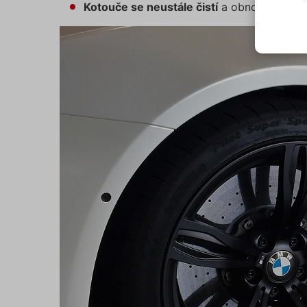
předc
Kotouče se neustále čistí
a obnovují třecí 
přísl
Souhl
jedno
N
Pokud
typů c
S
budem
použi
N
můžet
zápat
našic
soubo
Ne
Nezbytně
fungovat
Název
affiliat