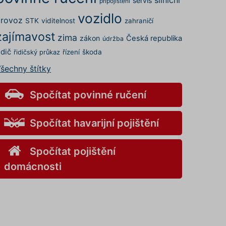
servis
připojištění
vozidlo
rovoz
STK
viditelnost
zahraničí
zajímavost
zima
zákon
Česká republika
údržba
idič
řízení
škoda
řidičský průkaz
šechny štítky
Spočítat povinné ručení
Spočítat havarijní pojištění
Spočítat pojištění
domácnosti