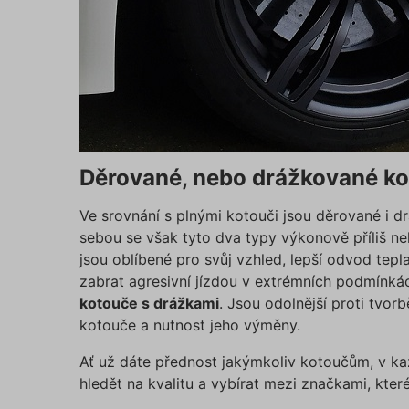
testing
utm_c
utm_so
Děrované, nebo drážkované k
Ve srovnání s plnými kotouči jsou děrované i 
Cookie
sebou se však tyto dva typy výkonově příliš nel
jsou oblíbené pro svůj vzhled, lepší odvod tepl
zabrat agresivní jízdou v extrémních podmínká
_GREC
kotouče s drážkami
. Jsou odolnější proti tvor
kotouče a nutnost jeho výměny.
suriSit
Ať už dáte přednost jakýmkoliv kotoučům, v kaž
cookies
hledět na kvalitu a vybírat mezi značkami, kter
PHPSES