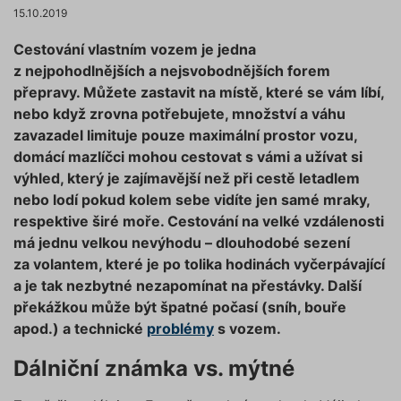
15.10.2019
Cestování vlastním vozem je jedna
z nejpohodlnějších a nejsvobodnějších forem
přepravy. Můžete zastavit na místě, které se vám líbí,
nebo když zrovna potřebujete, množství a váhu
zavazadel limituje pouze maximální prostor vozu,
domácí mazlíčci mohou cestovat s vámi a užívat si
výhled, který je zajímavější než při cestě letadlem
nebo lodí pokud kolem sebe vidíte jen samé mraky,
respektive širé moře. Cestování na velké vzdálenosti
má jednu velkou nevýhodu – dlouhodobé sezení
za volantem, které je po tolika hodinách vyčerpávající
a je tak nezbytné nezapomínat na přestávky. Další
překážkou může být špatné počasí (sníh, bouře
apod.) a technické
problémy
s vozem.
Dálniční známka vs. mýtné