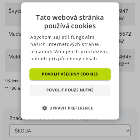
Švýcarsko
947
Tato webová stránka
Kč
používá cookies
Maďarsko
454
620
5572
Abychom zajistil fungování
Kč*
Kč
Kč
našich internetových stránek,
usnadnili Vám jejich procházení,
Moldávie
103
1161
4645
nabídli přizpůsobený obsah
Kč
Kč
Kč**
nebo reklamu a mohli anonymně
analyzovat návštěvnost,
POVOLIT VŠECHNY COOKIES
využíváme soubory cookies,
*týdenní známka s desetidenní platností
které sdílíme se svými partnery
** 180 a více dní
POVOLIT POUZE NUTNÉ
pro sociální média, inzerci a
Kalkulačka povinného ručení
analýzu. Některé typy cookies
UPRAVIT PREFERENCE
(výkonové soubory, soubory
cílení, funkční soubory,
Značka vozidla, které chcete pojistit:
NEZBYTNĚ NUTNÉ SOUBORY
nezařazené soubory) můžeme
využívat pouze s Vaším
VÝKONOVÉ SOUBORY
předchozím souhlasem, který