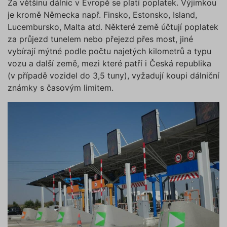
Za většinu dálnic v Evropě se platí poplatek. Výjimkou
je kromě Německa např. Finsko, Estonsko, Island,
Lucembursko, Malta atd. Některé země účtují poplatek
za průjezd tunelem nebo přejezd přes most, jiné
vybírají mýtné podle počtu najetých kilometrů a typu
vozu a další země, mezi které patří i Česká republika
(v případě vozidel do 3,5 tuny), vyžadují koupi dálniční
známky s časovým limitem.