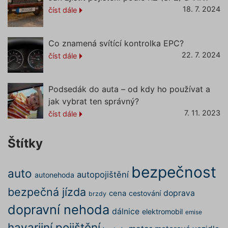
pfp-uid
.povinne-
1 rok 1
Tento s
18. 7. 2024
číst dále
ruceni.com
měsíc
cookie
používá
správn
funkčno
Co znamená svítící kontrolka EPC?
a priorit
záznamů
22. 7. 2024
číst dále
dalšího 
o relaci
uživatel
utm_medium
.povinne-
1 den
Tento s
Podsedák do auta – od kdy ho používat a
ruceni.com
cookie
jak vybrat ten správný?
používá
správn
7. 11. 2023
číst dále
funkčno
a priorit
záznamů
dalšího 
Štítky
o relaci
uživatel
gclid
1 den
Tento s
Google
bezpečnost
auto
cookie
.povinne-
autopojištění
autonehoda
používá
ruceni.com
správn
bezpečná jízda
doprava
cena
cestování
brzdy
funkčno
a priorit
dopravní nehoda
záznamů
dálnice
elektromobil
emise
dalšího 
o relaci
havarijní pojištění