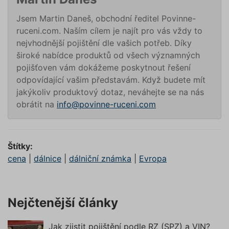
suriSite
www.povinne-
2 dny
Ovlivňu
ruceni.com
vzhled (
https://www.povinne-
Jsem Martin Daneš, obchodní ředitel Povinne-
online
ruceni.com/kontakt/
kalkulač
ruceni.com. Naším cílem je najít pro vás vždy to
nejvhodnější pojištění dle vašich potřeb. Díky
PHPSESSID
Zavřením
Cookie
PHP.net
prohlížeče
generov
www.povinne-
široké nabídce produktů od všech významných
aplikac
ruceni.com
založen
https://www.povinne-
pojišťoven vám dokážeme poskytnout řešení
jazyce 
ruceni.com/informace-o-zpracovani-
odpovídající vašim představám. Když budete mít
Toto je
univerzá
osobnich-udaju/
jakýkoliv produktový dotaz, neváhejte se na nás
identifi
používa
obrátit na
info@povinne-ruceni.com
udržová
proměn
zde
relací už
Obvykle
jedná o
náhodn
Štítky:
vygener
cena
|
dálnice
|
dálniční známka
|
Evropa
číslo, je
použití
být spec
pro dan
ale dob
příklade
Nejčtenější články
udržová
přihláš
stavu už
mezi st
Jak zjistit pojištění podle RZ (SPZ) a VIN?