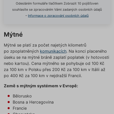
Cookies" v zápatí našich
ruceni.com
cookie
Odesláním formuláře tlačítkem Zobrazit 10 pojišťoven
používá
internetových stránek. Další
správn
souhlasíte se zpracováním Vámi zadaných osobních údajů
informace naleznete v našich
funkčno
–
Informace o zpracování osobních údajů
a priorit
Zásadách ochrany osobních
záznamů
dalšího 
údajů
a
Zásadách používání
o relaci
souborů cookie
.“
uživatel
Mýtné
testing
.povinne-
1 den
Tento s
ruceni.com
cookie
Mýtné se platí za počet najetých kilometrů
používá
AB testo
po zpoplatněných
komunikacích
. Na konci placeného
utm_campaign
.povinne-
1 den
Tento s
úseku se na mýtné bráně zaplatí poplatek (v hotovosti
ruceni.com
cookie
nebo kartou). Cena mýtného se pohybuje od 100 Kč
používá
správn
za 100 km v Polsku přes 200 Kč za 100 km v Itálii až
funkčno
a priorit
po 400 Kč za 100 km v nejdražší Francii.
záznamů
dalšího 
o relaci
Země s mýtným systémem v Evropě:
uživatel
utm_source
.povinne-
1 den
Tento s
Bělorusko
ruceni.com
cookie
Bosna a Hercegovina
používá
správn
Francie
funkčno
a priorit