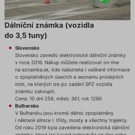
Dálniční známka (vozidla
do 3,5 tuny)
Slovensko
Slovensko zavedlo elektronické dálniční známky
v roce 2016. Nákup můžete realizovat on-line
na eznamka.sk, kde naleznete i veškeré informace
o zpoplatněných úsecích a seznamu prodejních
míst, na kterých lze po zadání SPZ vozidla
známku zakoupit.
Cena: 10 dní 258, měsíc 361, rok 1290
Bulharsko
V Bulharsku jsou kromě dálnic zpoplatněny
i některé silnice I. třídy, mosty a všechny trajekty.
Od roku 2019 byla zavedena elektronická dálniční
známka, která lze koupit jednoduše on-line nebo