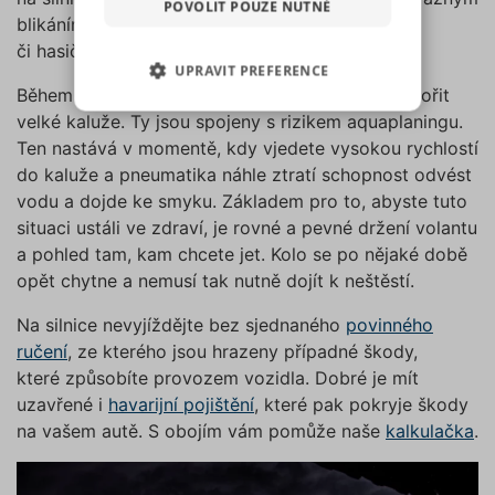
POVOLIT POUZE NUTNÉ
pro sociální média, inzerci a
blikáním nebo trojúhelníkem a informujte policii
analýzu. Některé typy cookies
či hasiče.
UPRAVIT PREFERENCE
(výkonové soubory, soubory
Během silného deště se na vozovce mohou vytvořit
cílení, funkční soubory,
NEZBYTNĚ NUTNÉ SOUBORY
velké kaluže. Ty jsou spojeny s rizikem aquaplaningu.
nezařazené soubory) můžeme
Ten nastává v momentě, kdy vjedete vysokou rychlostí
využívat pouze s Vaším
VÝKONOVÉ SOUBORY
do kaluže a pneumatika náhle ztratí schopnost odvést
předchozím souhlasem, který
můžete udělit zaškrtnutím
vodu a dojde ke smyku. Základem pro to, abyste tuto
SOUBORY CÍLENÍ
políčka u příslušného druhu
situaci ustáli ve zdraví, je rovné a pevné držení volantu
cookies pod tlačítkem „Upravit
a pohled tam, kam chcete jet. Kolo se po nějaké době
preference“. Souhlas s použitím
FUNKČNÍ SOUBORY
opět chytne a nemusí tak nutně dojít k neštěstí.
všech těchto typů cookies
Na silnice nevyjíždějte bez sjednaného
povinného
můžete udělit také jednoduše
NEZAŘAZENÉ SOUBORY
ručení
, ze kterého jsou hrazeny případné škody,
jedním kliknutím na tlačítko
které způsobíte provozem vozidla. Dobré je mít
„Povolit všechny cookies“. Pokud
si nepřejete udělit souhlas s
uzavřené i
havarijní pojištění
, které pak pokryje škody
používáním žádného z
na vašem autě. S obojím vám pomůže naše
kalkulačka
.
Nezbytně nutné soubory
volitelných typů cookies, klikněte
Výkonové soubory
Soubory cílení
na tlačítko „Povolit pouze nutné
Funkční soubory
Nezařazené soubory