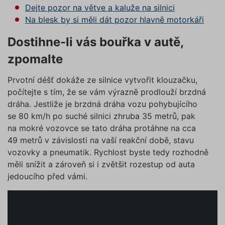
Dejte pozor na větve a kaluže na silnici
Na blesk by si měli dát pozor hlavně motorkáři
Dostihne-li vás bouřka v autě,
zpomalte
Prvotní déšť dokáže ze silnice vytvořit klouzačku,
počítejte s tím, že se vám výrazně prodlouží brzdná
dráha. Jestliže je brzdná dráha vozu pohybujícího
se 80 km/h po suché silnici zhruba 35 metrů, pak
na mokré vozovce se tato dráha protáhne na cca
49 metrů v závislosti na vaší reakční době, stavu
vozovky a pneumatik. Rychlost byste tedy rozhodně
měli snížit a zároveň si i zvětšit rozestup od auta
jedoucího před vámi.