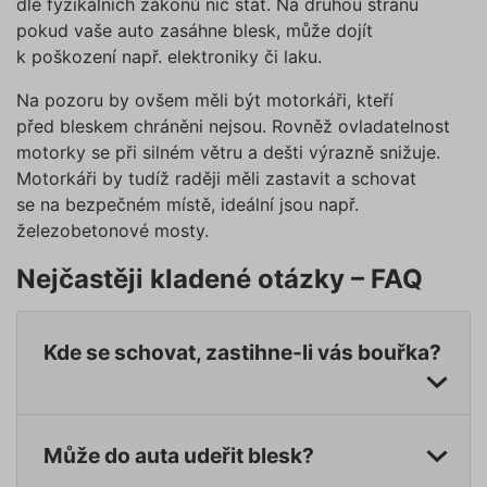
dle fyzikálních zákonů nic stát. Na druhou stranu
a priorit
záznamů
pokud vaše auto zasáhne blesk, může dojít
dalšího 
o relaci
k poškození např. elektroniky či laku.
uživatel
Na pozoru by ovšem měli být motorkáři, kteří
utm_source
.povinne-
1 den
Tento s
ruceni.com
cookie
před bleskem chráněni nejsou. Rovněž ovladatelnost
používá
správn
motorky se při silném větru a dešti výrazně snižuje.
funkčno
Motorkáři by tudíž raději měli zastavit a schovat
a priorit
záznamů
se na bezpečném místě, ideální jsou např.
dalšího 
o relaci
železobetonové mosty.
uživatel
CookieScriptConsent
1 rok
Tento s
CookieScript
Nejčastěji kladené otázky – FAQ
cookie 
.povinne-
služba 
ruceni.com
Script.c
zapamat
předvol
Kde se schovat, zastihne-li vás bouřka?
souhlas
soubory
návštěvn
nutné, 
banner 
Cookie-
Může do auta udeřit blesk?
Script.
Zásadách ochrany osobních
fungova
správně