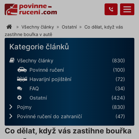
Všechny články
Ostatní
Co dělat, když vás
zastihne bouřka v autě
Kategorie článků
Všechny články
(830)
Povinné ručení
(100)
Havarijní pojištění
(72)
FAQ
(34)
Ostatní
(424)
Pojmy
(830)
Povinné ručení do zahraničí
(47)
Co dělat, když vás zastihne bouřka