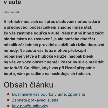
v autě
25.07.2023
V letních měsících se i přes sledování meteoradarů
a předpovědí počasí celkem snadno může stát,
že vás zastihne bouřka v autě. Není nutné ihned začít
hledat místo na zastavení, je ale potřeba dodržet
několik základních pravidel a snížit tak riziko dopravní
nehody. Na cestě vás totiž mohou překvapit
popadané větve a hluboké kaluže, naopak blesk
by vás ve voze ohrozit neměl. Pozor by si ale měli dát
motorkáři. Co dělat, když vás při řízení přepadne
bouře, vám poradíme na následujících řádcích.
Obsah článku
Dostihne-li vás bouřka v autě, zpomalte
Zapněte potkávací světla
Kdy použít mlhovky