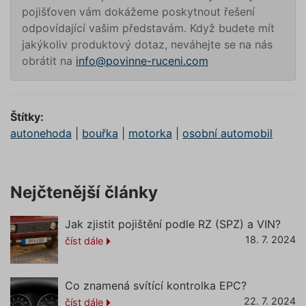
vygener
pojišťoven vám dokážeme poskytnout řešení
číslo, je
odpovídající vašim představám. Když budete mít
použití
být spec
jakýkoliv produktový dotaz, neváhejte se na nás
pro dan
ale dob
obrátit na
info@povinne-ruceni.com
příklade
udržová
přihláš
stavu už
mezi st
Štítky:
pfp-uid
.povinne-
1 rok 1
Tento s
autonehoda
|
bouřka
|
motorka
|
osobní automobil
ruceni.com
měsíc
cookie
používá
správn
funkčno
a priorit
záznamů
Nejčtenější články
dalšího 
o relaci
uživatel
Jak zjistit pojištění podle RZ (SPZ) a VIN?
utm_medium
.povinne-
1 den
Tento s
18. 7. 2024
ruceni.com
cookie
číst dále
používá
správn
funkčno
a priorit
Co znamená svítící kontrolka EPC?
záznamů
dalšího 
22. 7. 2024
číst dále