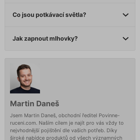
údajů
Zásadách používání cookies
_GRECAPTCHA
5 měsíců
Google
Google LLC
4 týdny
reCAPT
www.google.com
Co jsou potkávací světla?
nastaví 
spuštěn
potřebn
soubor 
(_GREC
www.povinne-
Jak zapnout mlhovky?
za účel
provede
ruceni.com
analýzy r
suriSite
www.povinne-
2 dny
Ovlivňu
ruceni.com
vzhled (
https://www.povinne-
online
ruceni.com/kontakt/
kalkulač
PHPSESSID
Zavřením
Cookie
PHP.net
prohlížeče
generov
www.povinne-
aplikac
ruceni.com
založen
https://www.povinne-
jazyce 
ruceni.com/informace-o-zpracovani-
Toto je
Martin Daneš
univerzá
osobnich-udaju/
identifi
používa
Jsem Martin Daneš, obchodní ředitel Povinne-
udržová
proměn
ruceni.com. Naším cílem je najít pro vás vždy to
zde
relací už
nejvhodnější pojištění dle vašich potřeb. Díky
Obvykle
jedná o
široké nabídce produktů od všech významných
náhodn