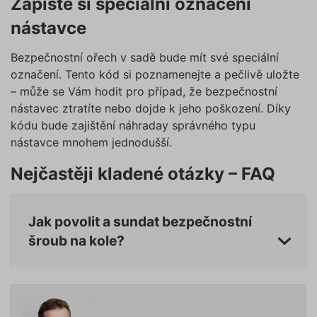
Zapište si speciální označení
používá
internetových stránek. Další
správn
informace naleznete v našich
funkčno
nástavce
a priorit
Zásadách ochrany osobních
záznamů
dalšího 
údajů
a
Zásadách používání
Bezpečnostní ořech v sadě bude mít své speciální
o relaci
souborů cookie
.“
uživatel
označení. Tento kód si poznamenejte a pečlivě uložte
– může se Vám hodit pro případ, že bezpečnostní
testing
.povinne-
1 den
Tento s
ruceni.com
cookie
nástavec ztratíte nebo dojde k jeho poškození. Díky
používá
AB testo
kódu bude zajištění náhraday správného typu
nástavce mnohem jednodušší.
utm_campaign
.povinne-
1 den
Tento s
ruceni.com
cookie
používá
Nejčastěji kladené otázky – FAQ
správn
funkčno
a priorit
záznamů
dalšího 
Jak povolit a sundat bezpečnostní
o relaci
uživatel
šroub na kole?
utm_source
.povinne-
1 den
Tento s
ruceni.com
cookie
používá
správn
funkčno
a priorit
záznamů