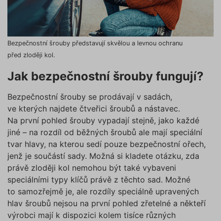
Bezpečnostní šrouby představují skvělou a levnou ochranu
před zloději kol.
Jak bezpečnostní šrouby fungují?
Bezpečnostní šrouby se prodávají v sadách,
ve kterých najdete čtveřici šroubů a nástavec.
Na první pohled šrouby vypadají stejně, jako každé
jiné – na rozdíl od běžných šroubů ale mají speciální
tvar hlavy, na kterou sedí pouze bezpečnostní ořech,
jenž je součástí sady. Možná si kladete otázku, zda
právě zloději kol nemohou být také vybaveni
speciálními typy klíčů právě z těchto sad. Možné
to samozřejmě je, ale rozdíly speciálně upravených
hlav šroubů nejsou na první pohled zřetelné a někteří
výrobci mají k dispozici kolem tisíce různých