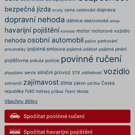
ruceni.com
měsíc
cookie
používá
bezpečná jízda
doprava
cena
cestování
brzdy
správn
funkčno
dopravní nehoda
a priorit
dálnice
elektromobil
emise
záznamů
havarijní pojištění
dalšího 
motor
motorové vozidlo
kontrola
o relaci
uživatel
osobní automobil
nehoda
parkování
palivo
utm_medium
.povinne-
1 den
Tento s
pojistná smlouva
pojistná událost
pojistné plnění
pneumatiky
ruceni.com
cookie
používá
povinné ručení
správn
pojišťovna
pokuta
policie
funkčno
a priorit
vozidlo
záznamů
silniční provoz
servis
STK
viditelnost
připojištění
dalšího 
o relaci
zajímavost
zima
zákon
Česká
zahraničí
údržba
uživatel
republika
řidič
řízení
škoda
řidičský průkaz
gclid
1 den
Tento s
Google
cookie
.povinne-
Všechny štítky
používá
ruceni.com
správn
funkčno
a priorit
Spočítat povinné ručení
záznamů
dalšího 
o relaci
uživatel
Spočítat havarijní pojištění
nezbytně nutné soubory
–