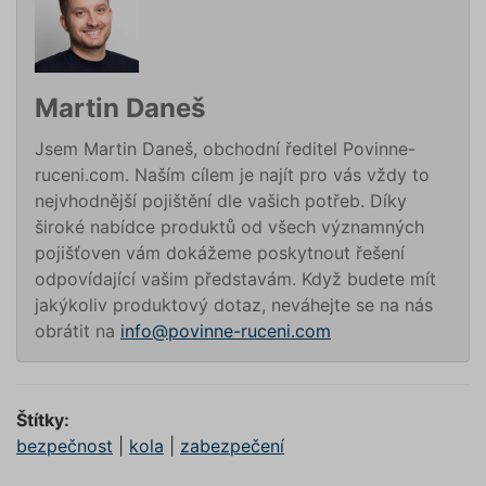
dalšího 
o relaci
uživatel
CookieScriptConsent
1 rok
Tento s
CookieScript
cookie 
.povinne-
služba 
ruceni.com
Martin Daneš
Script.c
zapamat
předvol
Jsem Martin Daneš, obchodní ředitel Povinne-
souhlas
ruceni.com. Naším cílem je najít pro vás vždy to
soubory
návštěvn
nejvhodnější pojištění dle vašich potřeb. Díky
nutné, 
banner 
široké nabídce produktů od všech významných
Cookie-
Script.
pojišťoven vám dokážeme poskytnout řešení
Zásadách ochrany osobních
fungova
odpovídající vašim představám. Když budete mít
správně
údajů
Zásadách používání cookies
jakýkoliv produktový dotaz, neváhejte se na nás
_GRECAPTCHA
5 měsíců
Google
Google LLC
4 týdny
reCAPT
www.google.com
obrátit na
info@povinne-ruceni.com
nastaví 
spuštěn
potřebn
soubor 
(_GREC
www.povinne-
Štítky:
za účel
provede
ruceni.com
bezpečnost
|
kola
|
zabezpečení
analýzy r
suriSite
www.povinne-
2 dny
Ovlivňu