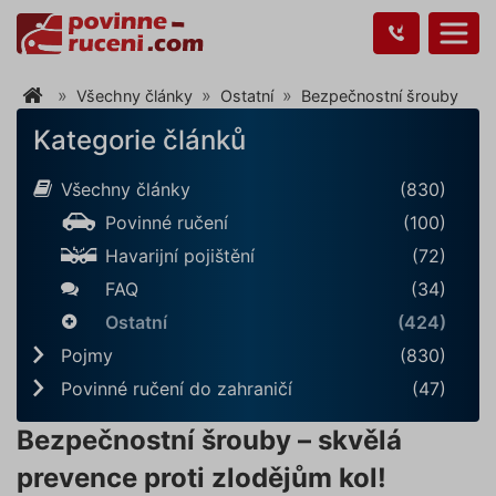
Všechny články
Ostatní
Bezpečnostní šrouby
Kategorie článků
Všechny články
(830)
Povinné ručení
(100)
Havarijní pojištění
(72)
FAQ
(34)
Ostatní
(424)
Pojmy
(830)
Povinné ručení do zahraničí
(47)
Bezpečnostní šrouby – skvělá
prevence proti zlodějům kol!