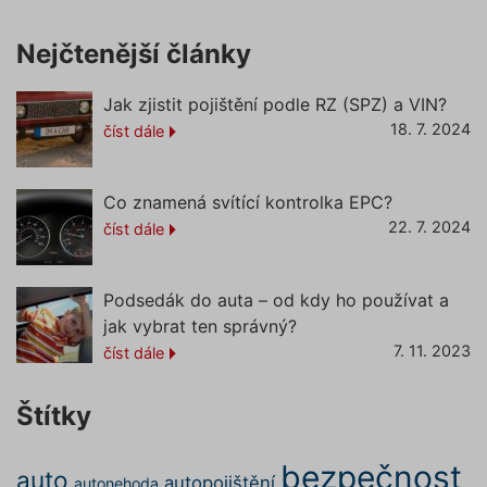
ruceni.com
vzhled (
https://www.povinne-
online
ruceni.com/kontakt/
kalkulač
Nejčtenější články
PHPSESSID
Zavřením
Cookie
PHP.net
prohlížeče
generov
www.povinne-
aplikac
Jak zjistit pojištění podle RZ (SPZ) a VIN?
ruceni.com
založen
https://www.povinne-
18. 7. 2024
číst dále
jazyce 
ruceni.com/informace-o-zpracovani-
Toto je
univerzá
osobnich-udaju/
identifi
používa
Co znamená svítící kontrolka EPC?
udržová
proměn
22. 7. 2024
číst dále
zde
relací už
Obvykle
jedná o
náhodn
Podsedák do auta – od kdy ho používat a
vygener
číslo, je
jak vybrat ten správný?
použití
být spec
7. 11. 2023
číst dále
pro dan
ale dob
příklade
udržová
Štítky
přihláš
stavu už
mezi st
bezpečnost
auto
autopojištění
autonehoda
pfp-uid
.povinne-
1 rok 1
Tento s