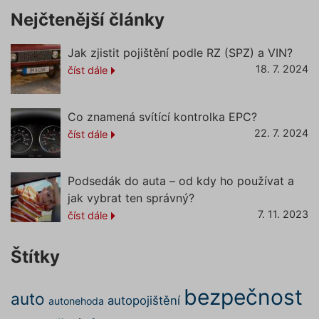
správn
Nejčtenější články
funkčno
a priorit
záznamů
dalšího 
Jak zjistit pojištění podle RZ (SPZ) a VIN?
o relaci
uživatel
18. 7. 2024
číst dále
CookieScriptConsent
1 rok
Tento s
CookieScript
cookie 
.povinne-
služba 
ruceni.com
Co znamená svítící kontrolka EPC?
Script.c
zapamat
22. 7. 2024
číst dále
předvol
souhlas
soubory
návštěvn
nutné, 
Podsedák do auta – od kdy ho používat a
banner 
Cookie-
jak vybrat ten správný?
Script.
7. 11. 2023
Zásadách ochrany osobních
číst dále
fungova
správně
údajů
Zásadách používání cookies
_GRECAPTCHA
5 měsíců
Google
Google LLC
Štítky
4 týdny
reCAPT
www.google.com
nastaví 
spuštěn
potřebn
bezpečnost
auto
soubor 
autopojištění
autonehoda
(_GREC
www.povinne-
za účel