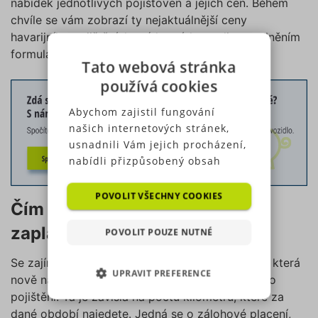
nabídek jednotlivých pojišťoven a jejich cen. Během
chvíle se vám zobrazí ty nejaktuálnější ceny
havarijního pojištění, které lze získat online vyplněním
formuláře.
Tato webová stránka
používá cookies
Abychom zajistil fungování
našich internetových stránek,
usnadnili Vám jejich procházení,
nabídli přizpůsobený obsah
nebo reklamu a mohli anonymně
analyzovat návštěvnost,
POVOLIT VŠECHNY COOKIES
Čím méně jezdíte, tím méně
využíváme soubory cookies,
které sdílíme se svými partnery
zaplatíte
POVOLIT POUZE NUTNÉ
pro sociální média, inzerci a
analýzu. Některé typy cookies
Se zajímavou novinkou přišla pojišťovna
Allianz
, která
UPRAVIT PREFERENCE
(výkonové soubory, soubory
nově nabízí spravedlivý výpočet ceny havarijního
cílení, funkční soubory,
pojištění. Ta je závislá na počtu kilometrů, které za
NEZBYTNĚ NUTNÉ SOUBORY
nezařazené soubory) můžeme
dané období najedete. Jedná se o zálohové placení,