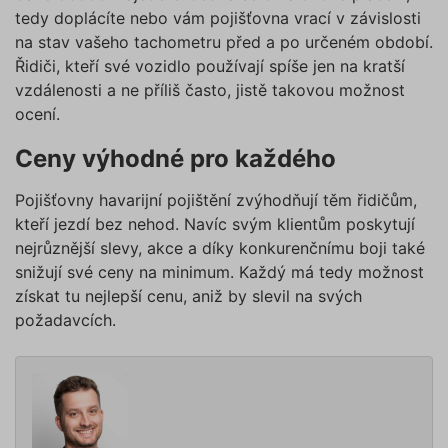
využívat pouze s Vaším
tedy doplácíte nebo vám pojišťovna vrací v závislosti
VÝKONOVÉ SOUBORY
předchozím souhlasem, který
na stav vašeho tachometru před a po určeném období.
můžete udělit zaškrtnutím
Řidiči, kteří své vozidlo používají spíše jen na kratší
SOUBORY CÍLENÍ
políčka u příslušného druhu
vzdálenosti a ne příliš často, jistě takovou možnost
cookies pod tlačítkem „Upravit
ocení.
preference“. Souhlas s použitím
FUNKČNÍ SOUBORY
všech těchto typů cookies
Ceny výhodné pro každého
můžete udělit také jednoduše
NEZAŘAZENÉ SOUBORY
jedním kliknutím na tlačítko
Pojišťovny havarijní pojištění zvýhodňují těm řidičům,
„Povolit všechny cookies“. Pokud
kteří jezdí bez nehod. Navíc svým klientům poskytují
si nepřejete udělit souhlas s
nejrůznější slevy, akce a díky konkurenčnímu boji také
používáním žádného z
Nezbytně nutné soubory
snižují své ceny na minimum. Každý má tedy možnost
volitelných typů cookies, klikněte
Výkonové soubory
Soubory cílení
získat tu nejlepší cenu, aniž by slevil na svých
na tlačítko „Povolit pouze nutné
požadavcích.
Funkční soubory
Nezařazené soubory
cookies“, a my budeme využívat
pouze tzv. nutné nebo funkční
Nezbytně nutné soubory cookies
zprostředkovávají základní funkčnost stránky,
cookies, jejichž použití je
web bez nich nemůže fungovat. Tyto cookies
nezbytné pro chod této webové
můžeme využívat i bez Vašeho souhlasu.
stránky. Nastavení cookies
Poskytovatel /
můžete kdykoliv upravit na
Název
Vyprší
Popis