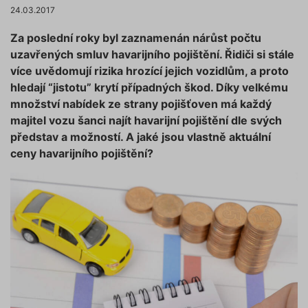
24.03.2017
Za poslední roky byl zaznamenán nárůst počtu
uzavřených smluv havarijního pojištění. Řidiči si stále
více uvědomují rizika hrozící jejich vozidlům, a proto
hledají “jistotu” krytí případných škod. Díky velkému
množství nabídek ze strany pojišťoven má každý
majitel vozu šanci najít havarijní pojištění dle svých
představ a možností. A jaké jsou vlastně aktuální
ceny havarijního pojištění?