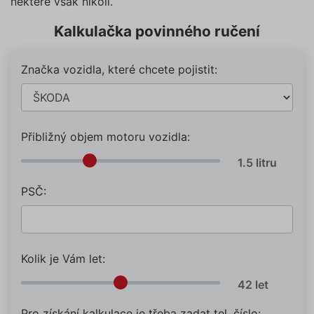
některé však nikoli.
Kalkulačka povinného ručení
Značka vozidla, které chcete pojistit:
Přibližný objem motoru vozidla:
PSČ:
Kolik je Vám let:
Pro získání kalkulace je třeba zadat tel. číslo: