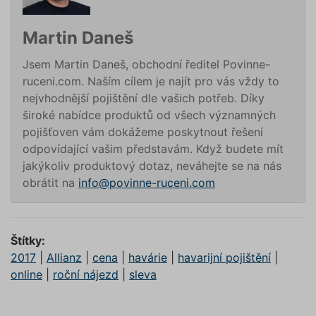
Doména
podstránce "Změnit nastavení
affiliate
.povinne-
1 den
Tento s
Cookies" v zápatí našich
ruceni.com
cookie
Martin Daneš
používá
internetových stránek. Další
správn
informace naleznete v našich
funkčno
Jsem Martin Daneš, obchodní ředitel Povinne-
a priorit
Zásadách ochrany osobních
ruceni.com. Naším cílem je najít pro vás vždy to
záznamů
dalšího 
údajů
a
Zásadách používání
nejvhodnější pojištění dle vašich potřeb. Díky
o relaci
souborů cookie
.“
uživatel
široké nabídce produktů od všech významných
pojišťoven vám dokážeme poskytnout řešení
testing
.povinne-
1 den
Tento s
ruceni.com
cookie
odpovídající vašim představám. Když budete mít
používá
AB testo
jakýkoliv produktový dotaz, neváhejte se na nás
obrátit na
info@povinne-ruceni.com
utm_campaign
.povinne-
1 den
Tento s
ruceni.com
cookie
používá
správn
funkčno
a priorit
Štítky:
záznamů
dalšího 
2017
|
Allianz
|
cena
|
havárie
|
havarijní pojištění
|
o relaci
uživatel
online
|
roční nájezd
|
sleva
utm_source
.povinne-
1 den
Tento s
ruceni.com
cookie
používá