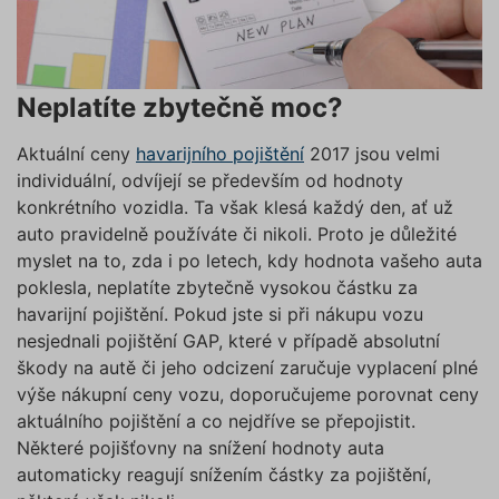
Neplatíte zbytečně moc?
Aktuální ceny
havarijního pojištění
2017 jsou velmi
individuální, odvíjejí se především od hodnoty
konkrétního vozidla. Ta však klesá každý den, ať už
auto pravidelně používáte či nikoli. Proto je důležité
myslet na to, zda i po letech, kdy hodnota vašeho auta
poklesla, neplatíte zbytečně vysokou částku za
havarijní pojištění. Pokud jste si při nákupu vozu
nesjednali pojištění GAP, které v případě absolutní
škody na autě či jeho odcizení zaručuje vyplacení plné
výše nákupní ceny vozu, doporučujeme porovnat ceny
aktuálního pojištění a co nejdříve se přepojistit.
Některé pojišťovny na snížení hodnoty auta
automaticky reagují snížením částky za pojištění,