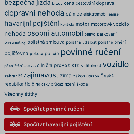
bezpečná jízda
doprava
provede
cena
cestování
ruceni.com
brzdy
analýzy r
dopravní nehoda
dálnice
elektromobil
emise
suriSite
www.povinne-
2 dny
Ovlivňu
ruceni.com
vzhled (
https://www.povinne-
havarijní pojištění
motor
motorové vozidlo
online
kontrola
ruceni.com/kontakt/
kalkulač
osobní automobil
nehoda
parkování
palivo
PHPSESSID
Zavřením
Cookie
PHP.net
prohlížeče
generov
www.povinne-
pojistná smlouva
pojistná událost
pojistné plnění
pneumatiky
aplikac
ruceni.com
povinné ručení
založen
https://www.povinne-
pojišťovna
pokuta
policie
jazyce 
ruceni.com/informace-o-zpracovani-
Toto je
vozidlo
univerzá
osobnich-udaju/
silniční provoz
servis
STK
viditelnost
připojištění
identifi
používa
zajímavost
udržová
zima
zákon
Česká
zahraničí
údržba
proměn
zde
relací už
republika
řidič
řízení
škoda
řidičský průkaz
Obvykle
jedná o
Všechny štítky
náhodn
vygener
číslo, je
Spočítat povinné ručení
použití
být spec
pro dan
ale dob
Spočítat havarijní pojištění
příklade
udržová
přihláš